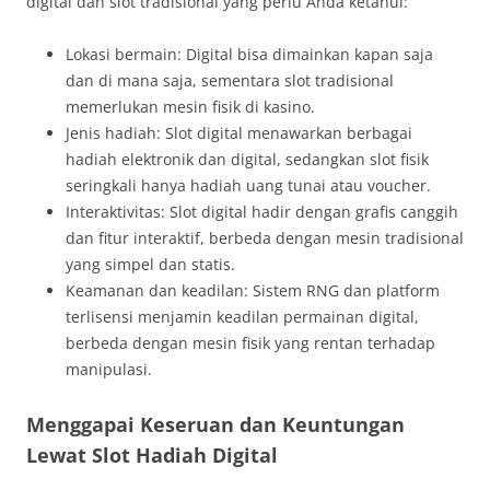
digital dan slot tradisional yang perlu Anda ketahui:
Lokasi bermain: Digital bisa dimainkan kapan saja
dan di mana saja, sementara slot tradisional
memerlukan mesin fisik di kasino.
Jenis hadiah: Slot digital menawarkan berbagai
hadiah elektronik dan digital, sedangkan slot fisik
seringkali hanya hadiah uang tunai atau voucher.
Interaktivitas: Slot digital hadir dengan grafis canggih
dan fitur interaktif, berbeda dengan mesin tradisional
yang simpel dan statis.
Keamanan dan keadilan: Sistem RNG dan platform
terlisensi menjamin keadilan permainan digital,
berbeda dengan mesin fisik yang rentan terhadap
manipulasi.
Menggapai Keseruan dan Keuntungan
Lewat Slot Hadiah Digital