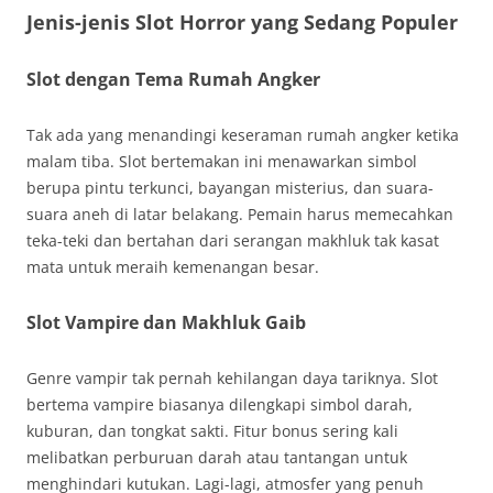
Jenis-jenis Slot Horror yang Sedang Populer
Slot dengan Tema Rumah Angker
Tak ada yang menandingi keseraman rumah angker ketika
malam tiba. Slot bertemakan ini menawarkan simbol
berupa pintu terkunci, bayangan misterius, dan suara-
suara aneh di latar belakang. Pemain harus memecahkan
teka-teki dan bertahan dari serangan makhluk tak kasat
mata untuk meraih kemenangan besar.
Slot Vampire dan Makhluk Gaib
Genre vampir tak pernah kehilangan daya tariknya. Slot
bertema vampire biasanya dilengkapi simbol darah,
kuburan, dan tongkat sakti. Fitur bonus sering kali
melibatkan perburuan darah atau tantangan untuk
menghindari kutukan. Lagi-lagi, atmosfer yang penuh