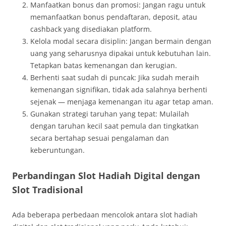
Manfaatkan bonus dan promosi: Jangan ragu untuk
memanfaatkan bonus pendaftaran, deposit, atau
cashback yang disediakan platform.
Kelola modal secara disiplin: Jangan bermain dengan
uang yang seharusnya dipakai untuk kebutuhan lain.
Tetapkan batas kemenangan dan kerugian.
Berhenti saat sudah di puncak: Jika sudah meraih
kemenangan signifikan, tidak ada salahnya berhenti
sejenak — menjaga kemenangan itu agar tetap aman.
Gunakan strategi taruhan yang tepat: Mulailah
dengan taruhan kecil saat pemula dan tingkatkan
secara bertahap sesuai pengalaman dan
keberuntungan.
Perbandingan Slot Hadiah Digital dengan
Slot Tradisional
Ada beberapa perbedaan mencolok antara slot hadiah