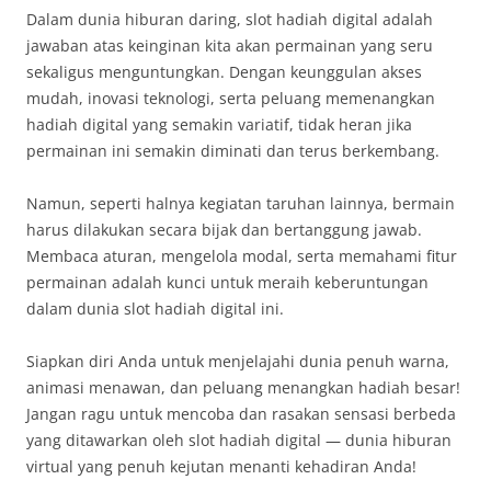
Dalam dunia hiburan daring, slot hadiah digital adalah
jawaban atas keinginan kita akan permainan yang seru
sekaligus menguntungkan. Dengan keunggulan akses
mudah, inovasi teknologi, serta peluang memenangkan
hadiah digital yang semakin variatif, tidak heran jika
permainan ini semakin diminati dan terus berkembang.
Namun, seperti halnya kegiatan taruhan lainnya, bermain
harus dilakukan secara bijak dan bertanggung jawab.
Membaca aturan, mengelola modal, serta memahami fitur
permainan adalah kunci untuk meraih keberuntungan
dalam dunia slot hadiah digital ini.
Siapkan diri Anda untuk menjelajahi dunia penuh warna,
animasi menawan, dan peluang menangkan hadiah besar!
Jangan ragu untuk mencoba dan rasakan sensasi berbeda
yang ditawarkan oleh slot hadiah digital — dunia hiburan
virtual yang penuh kejutan menanti kehadiran Anda!