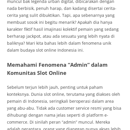
muncul bak legenda urban digital, dibicarakan dengan
nada berbisik, penuh harap, dan kadang disertai cerita-
cerita yang sulit dibuktikan. Tapi, apa sebenarnya yang
membuat sosok ini begitu menarik? Apakah dia hanya
karakter fiktif hasil imajinasi kolektif pemain yang sedang
berharap jackpot, atau ada sesuatu yang lebih nyata di
baliknya? Mari kita bahas lebih dalam fenomena unik
dalam budaya slot online Indonesia ini.
Memahami Fenomena “Admin” dalam
Komunitas Slot Online
Sebelum terjun lebih jauh, penting untuk paham
konteksnya. Dunia slot online, terutama yang diakses oleh
pemain di Indonesia, seringkali beroperasi dalam area
yang abu-abu. Tidak ada customer service resmi yang bisa
dihubungi dengan nama jelas seperti di platform e-
commerce. Di sinilah peran “admin” muncul. Mereka
adalah perantara, orang yang dianggap punya akses lebih