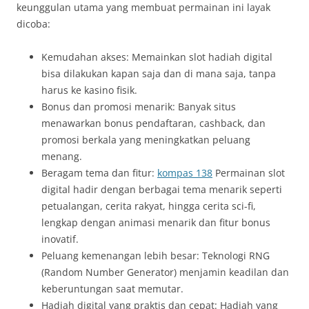
keunggulan utama yang membuat permainan ini layak
dicoba:
Kemudahan akses: Memainkan slot hadiah digital
bisa dilakukan kapan saja dan di mana saja, tanpa
harus ke kasino fisik.
Bonus dan promosi menarik: Banyak situs
menawarkan bonus pendaftaran, cashback, dan
promosi berkala yang meningkatkan peluang
menang.
Beragam tema dan fitur:
kompas 138
Permainan slot
digital hadir dengan berbagai tema menarik seperti
petualangan, cerita rakyat, hingga cerita sci-fi,
lengkap dengan animasi menarik dan fitur bonus
inovatif.
Peluang kemenangan lebih besar: Teknologi RNG
(Random Number Generator) menjamin keadilan dan
keberuntungan saat memutar.
Hadiah digital yang praktis dan cepat: Hadiah yang