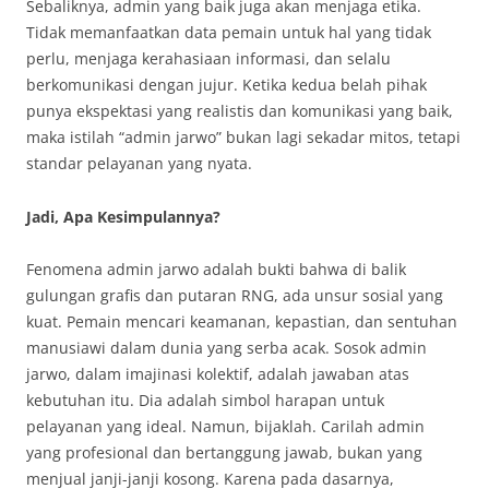
Sebaliknya, admin yang baik juga akan menjaga etika.
Tidak memanfaatkan data pemain untuk hal yang tidak
perlu, menjaga kerahasiaan informasi, dan selalu
berkomunikasi dengan jujur. Ketika kedua belah pihak
punya ekspektasi yang realistis dan komunikasi yang baik,
maka istilah “admin jarwo” bukan lagi sekadar mitos, tetapi
standar pelayanan yang nyata.
Jadi, Apa Kesimpulannya?
Fenomena admin jarwo adalah bukti bahwa di balik
gulungan grafis dan putaran RNG, ada unsur sosial yang
kuat. Pemain mencari keamanan, kepastian, dan sentuhan
manusiawi dalam dunia yang serba acak. Sosok admin
jarwo, dalam imajinasi kolektif, adalah jawaban atas
kebutuhan itu. Dia adalah simbol harapan untuk
pelayanan yang ideal. Namun, bijaklah. Carilah admin
yang profesional dan bertanggung jawab, bukan yang
menjual janji-janji kosong. Karena pada dasarnya,