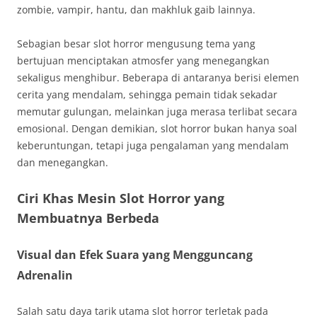
zombie, vampir, hantu, dan makhluk gaib lainnya.
Sebagian besar slot horror mengusung tema yang
bertujuan menciptakan atmosfer yang menegangkan
sekaligus menghibur. Beberapa di antaranya berisi elemen
cerita yang mendalam, sehingga pemain tidak sekadar
memutar gulungan, melainkan juga merasa terlibat secara
emosional. Dengan demikian, slot horror bukan hanya soal
keberuntungan, tetapi juga pengalaman yang mendalam
dan menegangkan.
Ciri Khas Mesin Slot Horror yang
Membuatnya Berbeda
Visual dan Efek Suara yang Mengguncang
Adrenalin
Salah satu daya tarik utama slot horror terletak pada