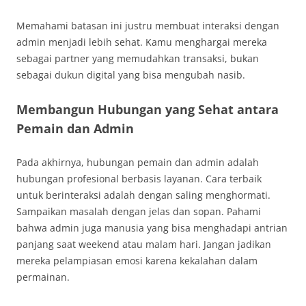
Memahami batasan ini justru membuat interaksi dengan
admin menjadi lebih sehat. Kamu menghargai mereka
sebagai partner yang memudahkan transaksi, bukan
sebagai dukun digital yang bisa mengubah nasib.
Membangun Hubungan yang Sehat antara
Pemain dan Admin
Pada akhirnya, hubungan pemain dan admin adalah
hubungan profesional berbasis layanan. Cara terbaik
untuk berinteraksi adalah dengan saling menghormati.
Sampaikan masalah dengan jelas dan sopan. Pahami
bahwa admin juga manusia yang bisa menghadapi antrian
panjang saat weekend atau malam hari. Jangan jadikan
mereka pelampiasan emosi karena kekalahan dalam
permainan.