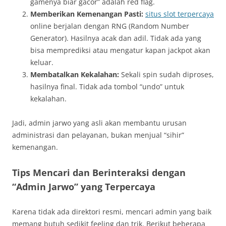
gamenya biar gacor” adalah red flag.
Memberikan Kemenangan Pasti:
situs slot terpercaya
online berjalan dengan RNG (Random Number
Generator). Hasilnya acak dan adil. Tidak ada yang
bisa memprediksi atau mengatur kapan jackpot akan
keluar.
Membatalkan Kekalahan:
Sekali spin sudah diproses,
hasilnya final. Tidak ada tombol “undo” untuk
kekalahan.
Jadi, admin jarwo yang asli akan membantu urusan
administrasi dan pelayanan, bukan menjual “sihir”
kemenangan.
Tips Mencari dan Berinteraksi dengan
“Admin Jarwo” yang Terpercaya
Karena tidak ada direktori resmi, mencari admin yang baik
memang butuh sedikit feeling dan trik. Berikut beberapa