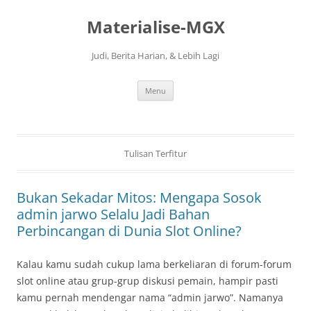
Langsung
ke
Materialise-MGX
isi
Judi, Berita Harian, & Lebih Lagi
Menu
Tulisan Terfitur
Bukan Sekadar Mitos: Mengapa Sosok
admin jarwo Selalu Jadi Bahan
Perbincangan di Dunia Slot Online?
Kalau kamu sudah cukup lama berkeliaran di forum-forum
slot online atau grup-grup diskusi pemain, hampir pasti
kamu pernah mendengar nama “admin jarwo”. Namanya