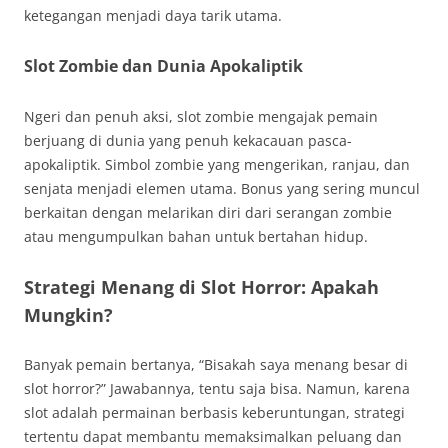
ketegangan menjadi daya tarik utama.
Slot Zombie dan Dunia Apokaliptik
Ngeri dan penuh aksi, slot zombie mengajak pemain
berjuang di dunia yang penuh kekacauan pasca-
apokaliptik. Simbol zombie yang mengerikan, ranjau, dan
senjata menjadi elemen utama. Bonus yang sering muncul
berkaitan dengan melarikan diri dari serangan zombie
atau mengumpulkan bahan untuk bertahan hidup.
Strategi Menang di Slot Horror: Apakah
Mungkin?
Banyak pemain bertanya, “Bisakah saya menang besar di
slot horror?” Jawabannya, tentu saja bisa. Namun, karena
slot adalah permainan berbasis keberuntungan, strategi
tertentu dapat membantu memaksimalkan peluang dan