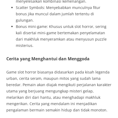
menyelesaikan kombinasi kemenangan.
Scatter Symbols: Menyebabkan munculnya fitur
bonus jika muncul dalam jumlah tertentu di
gulungan.
Bonus mini-game: Khusus untuk slot horror, sering
kali disertai mini-game bertemakan penyelamatan
dari makhluk menyeramkan atau menyusun puzzle
misterius.
Cerita yang Menghantui dan Menggoda
Game slot horror biasanya didasarkan pada kisah legenda
urban, cerita seram, maupun mitos yang sudah lama
beredar. Pemain akan diajak mengikuti perjalanan karakter
utama yang berjuang mengungkap misteri gelap,
melarikan diri dari hantu, atau menghadapi makhluk
mengerikan. Cerita yang mendalam ini menjadikan
pengalaman bermain semakin hidup dan tidak monoton.