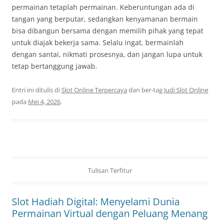
permainan tetaplah permainan. Keberuntungan ada di
tangan yang berputar, sedangkan kenyamanan bermain
bisa dibangun bersama dengan memilih pihak yang tepat
untuk diajak bekerja sama. Selalu ingat, bermainlah
dengan santai, nikmati prosesnya, dan jangan lupa untuk
tetap bertanggung jawab.
Entri ini ditulis di
Slot Online Terpercaya
dan ber-tag
Judi Slot Online
pada
Mei 4, 2026
.
Tulisan Terfitur
Slot Hadiah Digital: Menyelami Dunia
Permainan Virtual dengan Peluang Menang