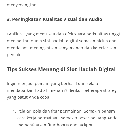
menyenangkan.
3. Peningkatan Kualitas Visual dan Audio
Grafik 3D yang memukau dan efek suara berkualitas tinggi
menjadikan dunia slot hadiah digital semakin hidup dan
mendalam, meningkatkan kenyamanan dan ketertarikan
pemain.
Tips Sukses Menang di Slot Hadiah Digital
Ingin menjadi pemain yang berhasil dan selalu
mendapatkan hadiah menarik? Berikut beberapa strategi
yang patut Anda coba:
Pelajari pola dan fitur permainan: Semakin paham
cara kerja permainan, semakin besar peluang Anda
memanfaatkan fitur bonus dan jackpot.