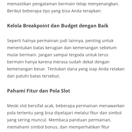
memastikan pengalaman bermain tetap menyenangkan.
Berikut beberapa tips yang bisa Anda terapkan:
Kelola Breakpoint dan Budget dengan Baik
Seperti halnya permainan judi lainnya, penting untuk
menentukan batas kerugian dan kemenangan sebelum
mulai bermain. Jangan sampai tergoda untuk terus
bermain hanya karena merasa sudah dekat dengan
kemenangan besar. Tentukan dana yang siap Anda relakan
dan patuhi batas tersebut.
Pahami Fitur dan Pola Slot
Meski slot bersifat acak, beberapa permainan menawarkan
pola tertentu yang bisa dipelajari melalui fitur dan simbol
yang sering muncul. Membaca panduan permainan,
memahami simbol bonus, dan memperhatikan fitur