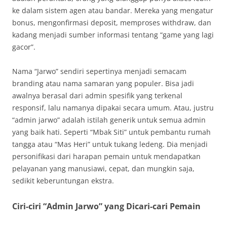
ke dalam sistem agen atau bandar. Mereka yang mengatur
bonus, mengonfirmasi deposit, memproses withdraw, dan
kadang menjadi sumber informasi tentang “game yang lagi
gacor”.
Nama “Jarwo” sendiri sepertinya menjadi semacam
branding atau nama samaran yang populer. Bisa jadi
awalnya berasal dari admin spesifik yang terkenal
responsif, lalu namanya dipakai secara umum. Atau, justru
“admin jarwo” adalah istilah generik untuk semua admin
yang baik hati. Seperti “Mbak Siti” untuk pembantu rumah
tangga atau “Mas Heri” untuk tukang ledeng. Dia menjadi
personifikasi dari harapan pemain untuk mendapatkan
pelayanan yang manusiawi, cepat, dan mungkin saja,
sedikit keberuntungan ekstra.
Ciri-ciri “Admin Jarwo” yang Dicari-cari Pemain