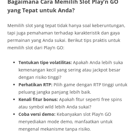
Bagaimana Cara Memilih Slot Play’n GO
yang Tepat untuk Anda?
Memilih slot yang tepat tidak hanya soal keberuntungan,
tapi juga pemahaman terhadap karakteristik dan gaya
permainan yang Anda sukai. Berikut tips praktis untuk
memilih slot dari Play’n GO:
Tentukan tipe volatilitas:
Apakah Anda lebih suka
kemenangan kecil yang sering atau jackpot besar
dengan risiko tinggi?
Perhatikan RTP:
Pilih game dengan RTP tinggi untuk
peluang jangka panjang lebih baik.
Kenali fitur bonus:
Apakah fitur seperti free spins
atau symbol wild lebih Anda sukai?
Coba versi demo:
Kebanyakan slot Play’n GO
menyediakan mode demo, manfaatkan untuk
mengenal mekanisme tanpa risiko.