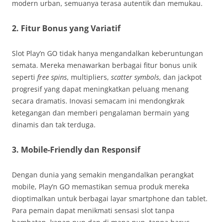
modern urban, semuanya terasa autentik dan memukau.
2. Fitur Bonus yang Variatif
Slot Play’n GO tidak hanya mengandalkan keberuntungan
semata. Mereka menawarkan berbagai fitur bonus unik
seperti
free spins
, multipliers,
scatter symbols
, dan jackpot
progresif yang dapat meningkatkan peluang menang
secara dramatis. Inovasi semacam ini mendongkrak
ketegangan dan memberi pengalaman bermain yang
dinamis dan tak terduga.
3. Mobile-Friendly dan Responsif
Dengan dunia yang semakin mengandalkan perangkat
mobile, Play’n GO memastikan semua produk mereka
dioptimalkan untuk berbagai layar smartphone dan tablet.
Para pemain dapat menikmati sensasi slot tanpa