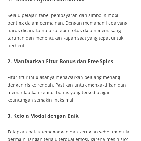
Selalu pelajari tabel pembayaran dan simbol-simbol
penting dalam permainan. Dengan memahami apa yang
harus dicari, kamu bisa lebih fokus dalam memasang
taruhan dan menentukan kapan saat yang tepat untuk
berhenti.
2. Manfaatkan Fitur Bonus dan Free Spins
Fitur-fitur ini biasanya menawarkan peluang menang
dengan risiko rendah. Pastikan untuk mengaktifkan dan
memanfaatkan semua bonus yang tersedia agar
keuntungan semakin maksimal.
3. Kelola Modal dengan Baik
Tetapkan batas kemenangan dan kerugian sebelum mulai
bermain. Jangan terlalu terbuai emosi, karena mesin slot