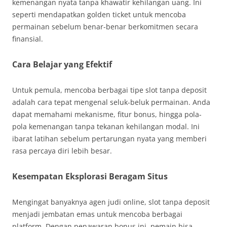
kemenangan nyata tanpa khawatir kehilangan uang. Ini
seperti mendapatkan golden ticket untuk mencoba
permainan sebelum benar-benar berkomitmen secara
finansial.
Cara Belajar yang Efektif
Untuk pemula, mencoba berbagai tipe slot tanpa deposit
adalah cara tepat mengenal seluk-beluk permainan. Anda
dapat memahami mekanisme, fitur bonus, hingga pola-
pola kemenangan tanpa tekanan kehilangan modal. Ini
ibarat latihan sebelum pertarungan nyata yang memberi
rasa percaya diri lebih besar.
Kesempatan Eksplorasi Beragam Situs
Mengingat banyaknya agen judi online, slot tanpa deposit
menjadi jembatan emas untuk mencoba berbagai
platform. Dengan penawaran bonus ini, pemain bisa