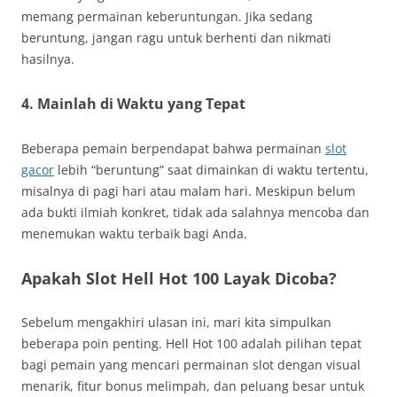
memang permainan keberuntungan. Jika sedang
beruntung, jangan ragu untuk berhenti dan nikmati
hasilnya.
4. Mainlah di Waktu yang Tepat
Beberapa pemain berpendapat bahwa permainan
slot
gacor
lebih “beruntung” saat dimainkan di waktu tertentu,
misalnya di pagi hari atau malam hari. Meskipun belum
ada bukti ilmiah konkret, tidak ada salahnya mencoba dan
menemukan waktu terbaik bagi Anda.
Apakah Slot Hell Hot 100 Layak Dicoba?
Sebelum mengakhiri ulasan ini, mari kita simpulkan
beberapa poin penting. Hell Hot 100 adalah pilihan tepat
bagi pemain yang mencari permainan slot dengan visual
menarik, fitur bonus melimpah, dan peluang besar untuk