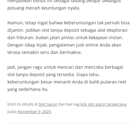
menjadikan bonus ini sebagai ladang belajar sekaligus
peluang meraih keuntungan nyata.
Namun, tetap ingat bahwa keberuntungan tak pernah bisa
dijamin. Jadikan slot tanpa deposit sebagai alat eksplorasi
dan hiburan, bukan jalan pintas untuk kekayaan instan.
Dengan sikap bijak, pengalaman judi online Anda akan
terasa semakin seru dan bermakna.
Jadi, jangan ragu untuk mencari dan mencoba berbagai
slot tanpa deposit yang tersedia. Siapa tahu,
keberuntungan besar menanti Anda di balik putaran reel
yang sederhana itu.
Entri ini ditulis di
Slot Gacor
dan ber-tag
link slot gacor terpercaya
pada
November 9, 2025
.