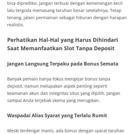
bisa diprediksi. Jangan terbuai dengan kemenangan kecil
lalu tergoda memasang taruhan besar setelahnya. Tetap
tenang, jalani permainan sebagai hiburan dengan harapan
realistis.
Perhatikan Hal-Hal yang Harus Dihindari
Saat Memanfaatkan Slot Tanpa Deposit
Jangan Langsung Terpaku pada Bonus Semata
Banyak pemain hanya fokus mengejar bonus tanpa
deposit, namun melupakan aspek penting seperti
keamanan akun dan integritas situs yang dipilih. Jangan
sampai Anda terjebak skema yang merugikan.
Waspadai Alias Syarat yang Terlalu Rumit
Meski terdengar manis, ada bonus dengan syarat taruhan