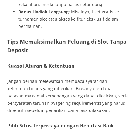
kekalahan, meski tanpa harus setor uang.
Bonus Hadiah Langsung
: Misalnya, tiket gratis ke
turnamen slot atau akses ke fitur eksklusif dalam
permainan.
Tips Memaksimalkan Peluang di Slot Tanpa
Deposit
Kuasai Aturan & Ketentuan
Jangan pernah melewatkan membaca syarat dan
ketentuan bonus yang diberikan. Biasanya terdapat
batasan maksimal kemenangan yang dapat dicairkan, serta
persyaratan taruhan (wagering requirements) yang harus
dipenuhi sebelum penarikan dana bisa dilakukan.
Pilih Situs Terpercaya dengan Reputasi Baik