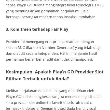
cepat. Play’n GO sukses mengintegrasikan teknologi HTML5
yang memungkinkan permainan berjalan mulus di
berbagai perangkat modern tanpa instalasi tambahan.
3. Komitmen terhadap Fair Play
Provider ini memegang erat prinsip keadilan, dengan
sistem RNG (Random Number Generator) yang telah diuji
dan diaudit secara independen. Hal ini menjamin hasil
permainan benar-benar adil dan tidak dimanipulasi.
Kesimpulan: Apakah Play’n GO Provider Slot
Pilihan Terbaik untuk Anda?
Melihat perjalanan dan kualitas yang dihadirkan oleh
Play’n GO, tidak mengherankan jika mereka menjadi salah
satu provider slot online terfavorit di seluruh dunia,
termasuk Indonesia. Dengan inovasi tiada henti, visual