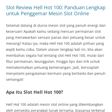
Slot Review Hell Hot 100: Panduan Lengkap
untuk Penggemar Mesin Slot Online
Selamat datang di dunia mesin slot yang penuh energi dan
keseruan! Apakah kamu sedang mencari permainan slot
yang menawarkan sensasi panas dan peluang besar untuk
menang? Kalau iya, maka Hell Hot 100 adalah pilihan yang
wajib kamu coba. Dalam ulasan lengkap kali ini, kita akan
membahas segala hal tentang slot Hell Hot 100, mulai dari
fitur permainan, keunggulan, hingga tips dan trik untuk
memaksimalkan peluang kemenangan. Jadi, bersiaplah
menyelami pengalaman bermain yang berbeda dan penuh
semangat!
Apa Itu Slot Hell Hot 100?
Hell Hot 100 adalah mesin slot online yang dikembangkan
oleh penyedia perangkat lunak ternama, biasanya terkenal