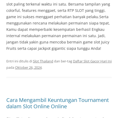
slot paling terkenal waktu ini satu. Bersama tampilan yang
colorful, features menggaet, serta RTP SLOT yang tinggi,
game ini sukses menggaet perhatian banyak pelaku.Serta
menggunakan rencana melakukan permainan siapa tepat,
Kamu dapat memperbaiki kesempatan berhasil Engkau
internal melakukan permainan permainan ini satu. Jadi,
jangan tidak yakin guna mencoba bermain game slot Juicy
Fruits serta capai jackpot gigantic siapa tunggu Anda!
Entri ini ditulis di
Slot Thailand
dan ber-tag
Daftar Slot Gacor Hari Ini
pada
Oktober 26, 2024
.
Cara Mengambil Keuntungan Tournament
dalam Slot Online Online