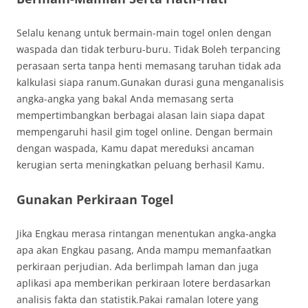
Selalu kenang untuk bermain-main togel onlen dengan
waspada dan tidak terburu-buru. Tidak Boleh terpancing
perasaan serta tanpa henti memasang taruhan tidak ada
kalkulasi siapa ranum.Gunakan durasi guna menganalisis
angka-angka yang bakal Anda memasang serta
mempertimbangkan berbagai alasan lain siapa dapat
mempengaruhi hasil gim togel online. Dengan bermain
dengan waspada, Kamu dapat mereduksi ancaman
kerugian serta meningkatkan peluang berhasil Kamu.
Gunakan Perkiraan Togel
Jika Engkau merasa rintangan menentukan angka-angka
apa akan Engkau pasang, Anda mampu memanfaatkan
perkiraan perjudian. Ada berlimpah laman dan juga
aplikasi apa memberikan perkiraan lotere berdasarkan
analisis fakta dan statistik.Pakai ramalan lotere yang