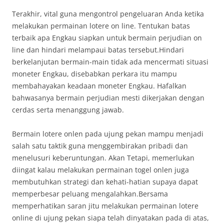
Terakhir, vital guna mengontrol pengeluaran Anda ketika
melakukan permainan lotere on line. Tentukan batas
terbaik apa Engkau siapkan untuk bermain perjudian on
line dan hindari melampaui batas tersebut.Hindari
berkelanjutan bermain-main tidak ada mencermati situasi
moneter Engkau, disebabkan perkara itu mampu
membahayakan keadaan moneter Engkau. Hafalkan
bahwasanya bermain perjudian mesti dikerjakan dengan
cerdas serta menanggung jawab.
Bermain lotere onlen pada ujung pekan mampu menjadi
salah satu taktik guna menggembirakan pribadi dan
menelusuri keberuntungan. Akan Tetapi, memerlukan
diingat kalau melakukan permainan togel onlen juga
membutuhkan strategi dan kehati-hatian supaya dapat
memperbesar peluang mengalahkan.Bersama
memperhatikan saran jitu melakukan permainan lotere
online di ujung pekan siapa telah dinyatakan pada di atas,