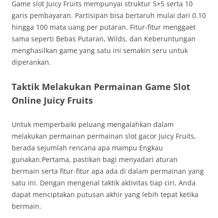
Game slot Juicy Fruits mempunyai struktur 5×5 serta 10
garis pembayaran. Partisipan bisa bertaruh mulai dari 0.10
hingga 100 mata uang per putaran. Fitur-fitur menggaet
sama seperti Bebas Putaran, Wilds, dan Keberuntungan
menghasilkan game yang satu ini semakin seru untuk
diperankan.
Taktik Melakukan Permainan Game Slot
Online Juicy Fruits
Untuk memperbaiki peluang mengalahkan dalam
melakukan permainan permainan slot gacor Juicy Fruits,
berada sejumlah rencana apa mampu Engkau
gunakan.Pertama, pastikan bagi menyadari aturan
bermain serta fitur-fitur apa ada di dalam permainan yang
satu ini. Dengan mengenal taktik aktivitas tiap ciri, Anda
dapat menciptakan putusan akhir yang lebih tepat ketika
bermain.