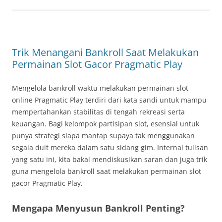
Trik Menangani Bankroll Saat Melakukan
Permainan Slot Gacor Pragmatic Play
Mengelola bankroll waktu melakukan permainan slot
online Pragmatic Play terdiri dari kata sandi untuk mampu
mempertahankan stabilitas di tengah rekreasi serta
keuangan. Bagi kelompok partisipan slot, esensial untuk
punya strategi siapa mantap supaya tak menggunakan
segala duit mereka dalam satu sidang gim. Internal tulisan
yang satu ini, kita bakal mendiskusikan saran dan juga trik
guna mengelola bankroll saat melakukan permainan slot
gacor Pragmatic Play.
Mengapa Menyusun Bankroll Penting?