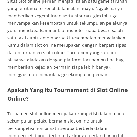
Situs Slot online pernah menjadi salah satu game taruhan
yang terutama terkenal dalam alam maya. Nggak hanya
memberikan kegembiraan serta hiburan, gim ini juga
menyampaikan kesempatan untuk sekumpulan pelakunya
guna mendapatkan manfaat moneter siapa besar. salah
satu taktik untuk memperbaiki kesempatan mengalahkan
Kamu dalam slot online merupakan dengan berpartisipasi
dalam turnamen slot online. Turnamen yang satu ini
biasanya diadakan dengan platform taruhan on line bagi
memberikan kejadian bermain siapa lebih banyak
menggaet dan menarik bagi sekumpulan pemain.
Apakah Yang Itu Tournament di Slot Online
Online?
Turnamen slot online merupakan kompetisi dalam mana
sekumpulan pelaku bermain slot online untuk
berkompetisi nomor satu serupa berbeda dalam
memperoleh bonus tertentu.Lazimnya, pertandingan ini