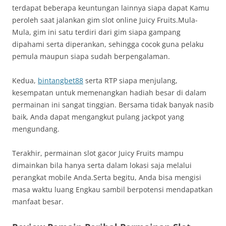
terdapat beberapa keuntungan lainnya siapa dapat Kamu
peroleh saat jalankan gim slot online Juicy Fruits.Mula-
Mula, gim ini satu terdiri dari gim siapa gampang
dipahami serta diperankan, sehingga cocok guna pelaku
pemula maupun siapa sudah berpengalaman.
Kedua,
bintangbet88
serta RTP siapa menjulang,
kesempatan untuk memenangkan hadiah besar di dalam
permainan ini sangat tinggian. Bersama tidak banyak nasib
baik, Anda dapat mengangkut pulang jackpot yang
mengundang.
Terakhir, permainan slot gacor Juicy Fruits mampu
dimainkan bila hanya serta dalam lokasi saja melalui
perangkat mobile Anda.Serta begitu, Anda bisa mengisi
masa waktu luang Engkau sambil berpotensi mendapatkan
manfaat besar.