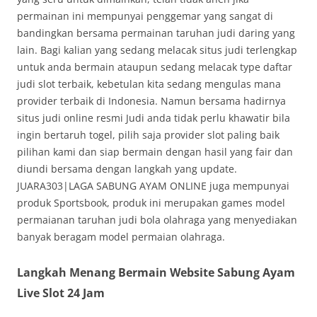
permainan ini mempunyai penggemar yang sangat di
bandingkan bersama permainan taruhan judi daring yang
lain. Bagi kalian yang sedang melacak situs judi terlengkap
untuk anda bermain ataupun sedang melacak type daftar
judi slot terbaik, kebetulan kita sedang mengulas mana
provider terbaik di Indonesia. Namun bersama hadirnya
situs judi online resmi Judi anda tidak perlu khawatir bila
ingin bertaruh togel, pilih saja provider slot paling baik
pilihan kami dan siap bermain dengan hasil yang fair dan
diundi bersama dengan langkah yang update.
JUARA303|LAGA SABUNG AYAM ONLINE juga mempunyai
produk Sportsbook, produk ini merupakan games model
permaianan taruhan judi bola olahraga yang menyediakan
banyak beragam model permaian olahraga.
Langkah Menang Bermain Website Sabung Ayam
Live Slot 24 Jam