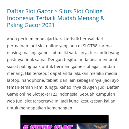
Daftar Slot Gacor > Situs Slot Online
Indonesia: Terbaik Mudah Menang &
Paling Gacor 2021
Anda perlu mempelajari karakteristik berasal dari
permainan judi slot online yang ada di SLOT88 karena
masing-masing game slot miliki variasinya tersendiri yang
pastinya tidak sama. Dengan begitu, anda bisa membuat
siasat paling baik untuk bermain game slot agar mudah
menang. Hal tersebut dapat anda lakukan melalui media
laptop, handphone, tablet, dan lain sebagainnya, jadi ayo
teman-teman kami tunggu kehadirnya di Agen Judi Daftar
Game online Slot Joker123 Indonesia. Sebuah kumpulan
web judi slot terpercaya ini jadi kunci kesuksesan kalian
untuk mendapatkan kemenangan.