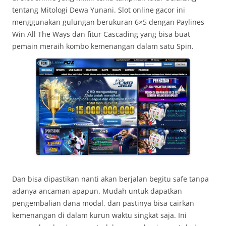
tentang Mitologi Dewa Yunani. Slot online gacor ini
menggunakan gulungan berukuran 6×5 dengan Paylines
Win All The Ways dan fitur Cascading yang bisa buat
pemain meraih kombo kemenangan dalam satu Spin.
Dan bisa dipastikan nanti akan berjalan begitu safe tanpa
adanya ancaman apapun. Mudah untuk dapatkan
pengembalian dana modal, dan pastinya bisa cairkan
kemenangan di dalam kurun waktu singkat saja. Ini