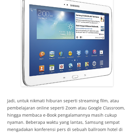
Jadi, untuk nikmati hiburan seperti streaming film, atau
pembelajaran online seperti Zoom atau Google Classroom,
hingga membaca e-Book pengalamannya masih cukup
nyaman. Beberapa waktu yang lantas, Samsung sempat
mengadakan konferensi pers di sebuah ballroom hotel di