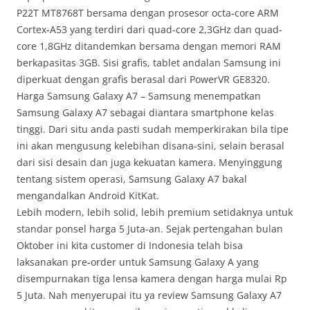
P22T MT8768T bersama dengan prosesor octa-core ARM
Cortex-A53 yang terdiri dari quad-core 2,3GHz dan quad-
core 1,8GHz ditandemkan bersama dengan memori RAM
berkapasitas 3GB. Sisi grafis, tablet andalan Samsung ini
diperkuat dengan grafis berasal dari PowerVR GE8320.
Harga Samsung Galaxy A7 – Samsung menempatkan
Samsung Galaxy A7 sebagai diantara smartphone kelas
tinggi. Dari situ anda pasti sudah memperkirakan bila tipe
ini akan mengusung kelebihan disana-sini, selain berasal
dari sisi desain dan juga kekuatan kamera. Menyinggung
tentang sistem operasi, Samsung Galaxy A7 bakal
mengandalkan Android KitKat.
Lebih modern, lebih solid, lebih premium setidaknya untuk
standar ponsel harga 5 Juta-an. Sejak pertengahan bulan
Oktober ini kita customer di Indonesia telah bisa
laksanakan pre-order untuk Samsung Galaxy A yang
disempurnakan tiga lensa kamera dengan harga mulai Rp
5 Juta. Nah menyerupai itu ya review Samsung Galaxy A7