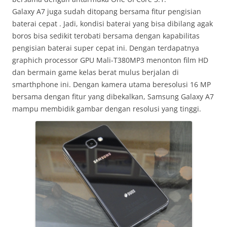
Galaxy A7 juga sudah ditopang bersama fitur pengisian
baterai cepat . Jadi, kondisi baterai yang bisa dibilang agak
boros bisa sedikit terobati bersama dengan kapabilitas
pengisian baterai super cepat ini. Dengan terdapatnya
graphich processor GPU Mali-T380MP3 menonton film HD
dan bermain game kelas berat mulus berjalan di
smarthphone ini. Dengan kamera utama beresolusi 16 MP
bersama dengan fitur yang dibekalkan, Samsung Galaxy A7
mampu membidik gambar dengan resolusi yang tinggi.