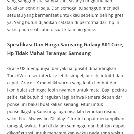
yang sanggup kita sampaikan, sisanya tinggal kalian
buktikan sendiri saja. Dan semoga itu sanggup menjadi
sesuatu yang bermanfaat untuk kau sebelum beli hp gres
ya. Yang butuh dijadikan catatan di performa dari hp ini
yakni pada soal suhu disaat kita main game.
Spesifikasi Dan Harga Samsung Galaxy A01 Core,
Hp Tidak Mahal Teranyar Samsung
Grace UX mempunyai banyak hal positif dibandingkan
TouchWiz, user interface lebih simpel, bersih, intuitif dan
cepat. Grace UX memiliki warna yang lebih lembut dan
ikon bulat sehingga lebih nyaman untuk mata. Bagi pecinta
selfie, tak butuh diragukan lagi bahwa kamera depan dari
ponsel ini bakal buat kalian senang. Fitur untuk
ponselflagshipSamsung, juga bisa kita temukan disini,
yakni fitur Always-on-Display. Fitur ini dapat menampilkan
tanggal, waktu, hari di dalam seminggu dan bahkan dapat
dikonfigurasi untuk menampilkan waktu pada zona waktu