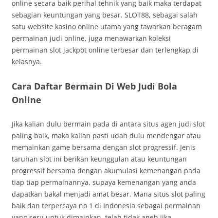
online secara baik perihal tehnik yang baik maka terdapat
sebagian keuntungan yang besar. SLOT88, sebagai salah
satu website kasino online utama yang tawarkan beragam
permainan judi online, juga menawarkan koleksi
permainan slot jackpot online terbesar dan terlengkap di
kelasnya.
Cara Daftar Bermain Di Web Judi Bola
Online
Jika kalian dulu bermain pada di antara situs agen judi slot
paling baik, maka kalian pasti udah dulu mendengar atau
memainkan game bersama dengan slot progressif. Jenis
taruhan slot ini berikan keunggulan atau keuntungan
progressif bersama dengan akumulasi kemenangan pada
tiap tiap permainannya, supaya kemenangan yang anda
dapatkan bakal menjadi amat besar. Mana situs slot paling
baik dan terpercaya no 1 di Indonesia sebagai permainan
yang seru untuk dimainkan, telah tidak aneh jika