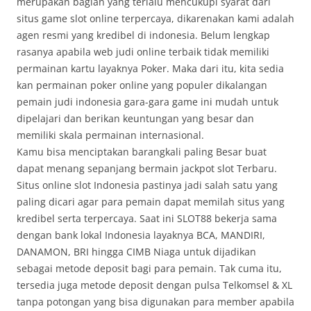
merupakan bagian yang terlalu mencukupi syarat dari
situs game slot online terpercaya, dikarenakan kami adalah
agen resmi yang kredibel di indonesia. Belum lengkap
rasanya apabila web judi online terbaik tidak memiliki
permainan kartu layaknya Poker. Maka dari itu, kita sedia
kan permainan poker online yang populer dikalangan
pemain judi indonesia gara-gara game ini mudah untuk
dipelajari dan berikan keuntungan yang besar dan
memiliki skala permainan internasional.
Kamu bisa menciptakan barangkali paling Besar buat
dapat menang sepanjang bermain jackpot slot Terbaru.
Situs online slot Indonesia pastinya jadi salah satu yang
paling dicari agar para pemain dapat memilah situs yang
kredibel serta terpercaya. Saat ini SLOT88 bekerja sama
dengan bank lokal Indonesia layaknya BCA, MANDIRI,
DANAMON, BRI hingga CIMB Niaga untuk dijadikan
sebagai metode deposit bagi para pemain. Tak cuma itu,
tersedia juga metode deposit dengan pulsa Telkomsel & XL
tanpa potongan yang bisa digunakan para member apabila