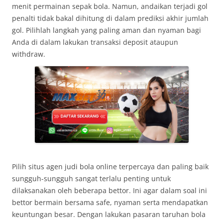
menit permainan sepak bola. Namun, andaikan terjadi gol
penalti tidak bakal dihitung di dalam prediksi akhir jumlah
gol. Pilihlah langkah yang paling aman dan nyaman bagi
Anda di dalam lakukan transaksi deposit ataupun
withdraw.
Pilih situs agen judi bola online terpercaya dan paling baik
sungguh-sungguh sangat terlalu penting untuk
dilaksanakan oleh beberapa bettor. Ini agar dalam soal ini
bettor bermain bersama safe, nyaman serta mendapatkan
keuntungan besar. Dengan lakukan pasaran taruhan bola