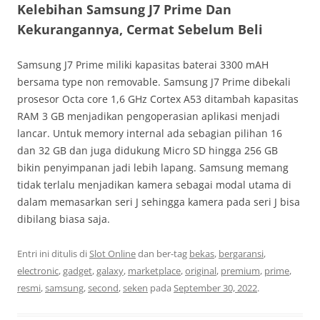
Kelebihan Samsung J7 Prime Dan
Kekurangannya, Cermat Sebelum Beli
Samsung J7 Prime miliki kapasitas baterai 3300 mAH
bersama type non removable. Samsung J7 Prime dibekali
prosesor Octa core 1,6 GHz Cortex A53 ditambah kapasitas
RAM 3 GB menjadikan pengoperasian aplikasi menjadi
lancar. Untuk memory internal ada sebagian pilihan 16
dan 32 GB dan juga didukung Micro SD hingga 256 GB
bikin penyimpanan jadi lebih lapang. Samsung memang
tidak terlalu menjadikan kamera sebagai modal utama di
dalam memasarkan seri J sehingga kamera pada seri J bisa
dibilang biasa saja.
Entri ini ditulis di
Slot Online
dan ber-tag
bekas
,
bergaransi
,
electronic
,
gadget
,
galaxy
,
marketplace
,
original
,
premium
,
prime
,
resmi
,
samsung
,
second
,
seken
pada
September 30, 2022
.