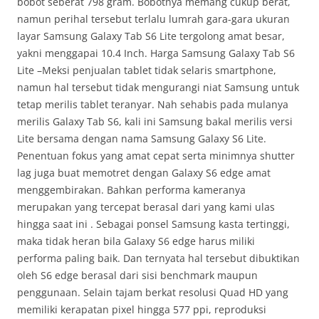
bobot seberat 798 gram. Bobotnya memang cukup berat,
namun perihal tersebut terlalu lumrah gara-gara ukuran
layar Samsung Galaxy Tab S6 Lite tergolong amat besar,
yakni menggapai 10.4 Inch. Harga Samsung Galaxy Tab S6
Lite –Meksi penjualan tablet tidak selaris smartphone,
namun hal tersebut tidak mengurangi niat Samsung untuk
tetap merilis tablet teranyar. Nah sehabis pada mulanya
merilis Galaxy Tab S6, kali ini Samsung bakal merilis versi
Lite bersama dengan nama Samsung Galaxy S6 Lite.
Penentuan fokus yang amat cepat serta minimnya shutter
lag juga buat memotret dengan Galaxy S6 edge amat
menggembirakan. Bahkan performa kameranya
merupakan yang tercepat berasal dari yang kami ulas
hingga saat ini . Sebagai ponsel Samsung kasta tertinggi,
maka tidak heran bila Galaxy S6 edge harus miliki
performa paling baik. Dan ternyata hal tersebut dibuktikan
oleh S6 edge berasal dari sisi benchmark maupun
penggunaan. Selain tajam berkat resolusi Quad HD yang
memiliki kerapatan pixel hingga 577 ppi, reproduksi