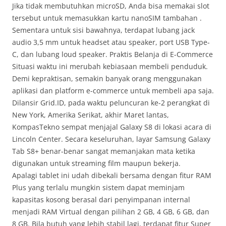
Jika tidak membutuhkan microSD, Anda bisa memakai slot
tersebut untuk memasukkan kartu nanoSIM tambahan .
Sementara untuk sisi bawahnya, terdapat lubang jack
audio 3,5 mm untuk headset atau speaker, port USB Type-
C, dan lubang loud speaker. Praktis Belanja di E-Commerce
Situasi waktu ini merubah kebiasaan membeli penduduk.
Demi kepraktisan, semakin banyak orang menggunakan
aplikasi dan platform e-commerce untuk membeli apa saja.
Dilansir Grid.ID, pada waktu peluncuran ke-2 perangkat di
New York, Amerika Serikat, akhir Maret lantas,
KompasTekno sempat menjajal Galaxy S8 di lokasi acara di
Lincoln Center. Secara keseluruhan, layar Samsung Galaxy
Tab S8+ benar-benar sangat memanjakan mata ketika
digunakan untuk streaming film maupun bekerja.
Apalagi tablet ini udah dibekali bersama dengan fitur RAM
Plus yang terlalu mungkin sistem dapat meminjam
kapasitas kosong berasal dari penyimpanan internal
menjadi RAM Virtual dengan pilihan 2 GB, 4 GB, 6 GB, dan
8 GB. Bila butuh yang lebih stabil lagi, terdapat fitur Super