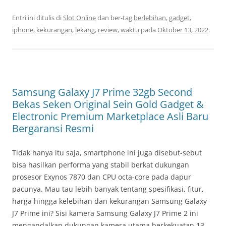
Entri ini ditulis di
Slot Online
dan ber-tag
berlebihan
,
gadget
,
iphone
,
kekurangan
,
lekang
,
review
,
waktu
pada
Oktober 13, 2022
.
Samsung Galaxy J7 Prime 32gb Second
Bekas Seken Original Sein Gold Gadget &
Electronic Premium Marketplace Asli Baru
Bergaransi Resmi
Tidak hanya itu saja, smartphone ini juga disebut-sebut
bisa hasilkan performa yang stabil berkat dukungan
prosesor Exynos 7870 dan CPU octa-core pada dapur
pacunya. Mau tau lebih banyak tentang spesifikasi, fitur,
harga hingga kelebihan dan kekurangan Samsung Galaxy
J7 Prime ini? Sisi kamera Samsung Galaxy J7 Prime 2 ini
mengandalkan dukungan kamera utama berkekuatan 13