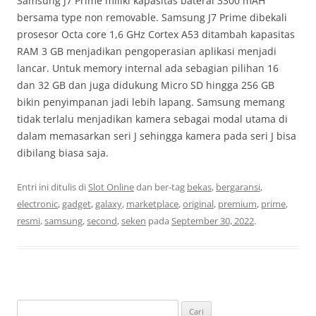
Samsung J7 Prime miliki kapasitas baterai 3300 mAH
bersama type non removable. Samsung J7 Prime dibekali
prosesor Octa core 1,6 GHz Cortex A53 ditambah kapasitas
RAM 3 GB menjadikan pengoperasian aplikasi menjadi
lancar. Untuk memory internal ada sebagian pilihan 16
dan 32 GB dan juga didukung Micro SD hingga 256 GB
bikin penyimpanan jadi lebih lapang. Samsung memang
tidak terlalu menjadikan kamera sebagai modal utama di
dalam memasarkan seri J sehingga kamera pada seri J bisa
dibilang biasa saja.
Entri ini ditulis di
Slot Online
dan ber-tag
bekas
,
bergaransi
,
electronic
,
gadget
,
galaxy
,
marketplace
,
original
,
premium
,
prime
,
resmi
,
samsung
,
second
,
seken
pada
September 30, 2022
.
Cari