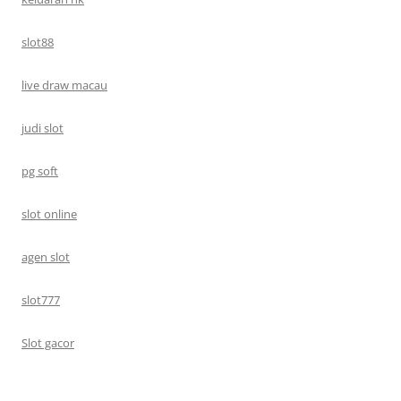
slot88
live draw macau
judi slot
pg soft
slot online
agen slot
slot777
Slot gacor