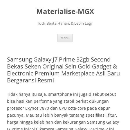
Langsung
ke
Materialise-MGX
isi
Judi, Berita Harian, & Lebih Lagi
Menu
Samsung Galaxy J7 Prime 32gb Second
Bekas Seken Original Sein Gold Gadget &
Electronic Premium Marketplace Asli Baru
Bergaransi Resmi
Tidak hanya itu saja, smartphone ini juga disebut-sebut
bisa hasilkan performa yang stabil berkat dukungan
prosesor Exynos 7870 dan CPU octa-core pada dapur
pacunya. Mau tau lebih banyak tentang spesifikasi, fitur,
harga hingga kelebihan dan kekurangan Samsung Galaxy
J7 Prime ini? Sisi kamera Samsung Galaxy J7 Prime 2 ini