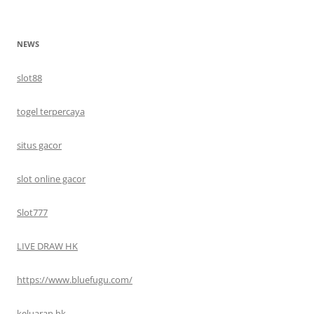
NEWS
slot88
togel terpercaya
situs gacor
slot online gacor
Slot777
LIVE DRAW HK
https://www.bluefugu.com/
keluaran hk