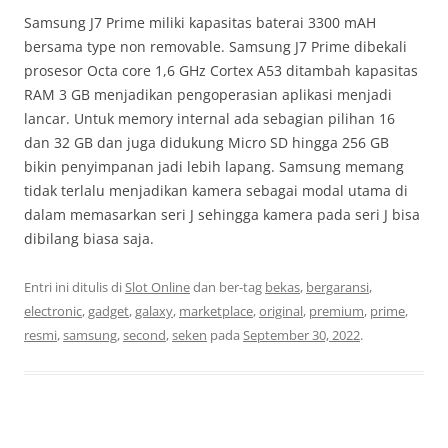
Samsung J7 Prime miliki kapasitas baterai 3300 mAH
bersama type non removable. Samsung J7 Prime dibekali
prosesor Octa core 1,6 GHz Cortex A53 ditambah kapasitas
RAM 3 GB menjadikan pengoperasian aplikasi menjadi
lancar. Untuk memory internal ada sebagian pilihan 16
dan 32 GB dan juga didukung Micro SD hingga 256 GB
bikin penyimpanan jadi lebih lapang. Samsung memang
tidak terlalu menjadikan kamera sebagai modal utama di
dalam memasarkan seri J sehingga kamera pada seri J bisa
dibilang biasa saja.
Entri ini ditulis di
Slot Online
dan ber-tag
bekas
,
bergaransi
,
electronic
,
gadget
,
galaxy
,
marketplace
,
original
,
premium
,
prime
,
resmi
,
samsung
,
second
,
seken
pada
September 30, 2022
.