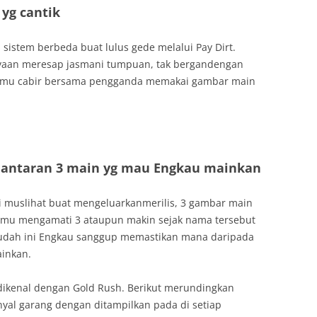
yg cantik
i sistem berbeda buat lulus gede melalui Pay Dirt.
ayaan meresap jasmani tumpuan, tak bergandengan
a Kamu cabir bersama pengganda memakai gambar main
antaran 3 main yg mau Engkau mainkan
di muslihat buat mengeluarkanmerilis, 3 gambar main
mu mengamati 3 ataupun makin sejak nama tersebut
esudah ini Engkau sanggup memastikan mana daripada
inkan.
 dikenal dengan Gold Rush. Berikut merundingkan
al garang dengan ditampilkan pada di setiap