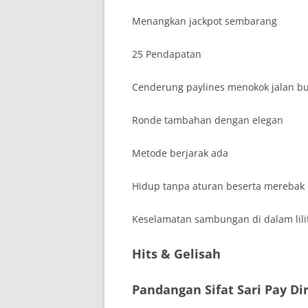
Menangkan jackpot sembarang
25 Pendapatan
Cenderung paylines menokok jalan bu
Ronde tambahan dengan elegan
Metode berjarak ada
Hidup tanpa aturan beserta merebak
Keselamatan sambungan di dalam lili
Hits & Gelisah
Pandangan Sifat Sari Pay Dir