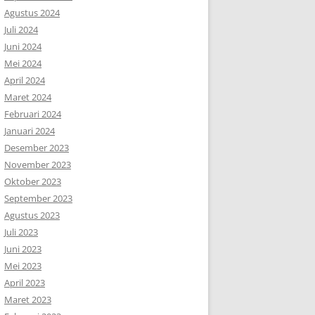
Agustus 2024
Juli 2024
Juni 2024
Mei 2024
April 2024
Maret 2024
Februari 2024
Januari 2024
Desember 2023
November 2023
Oktober 2023
September 2023
Agustus 2023
Juli 2023
Juni 2023
Mei 2023
April 2023
Maret 2023