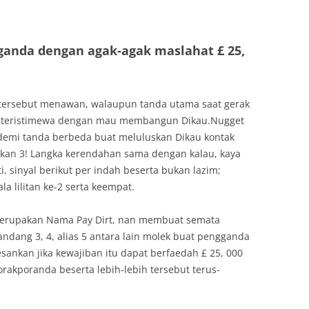
ganda dengan agak-agak maslahat £ 25,
irt tersebut menawan, walaupun tanda utama saat gerak
kan teristimewa dengan mau membangun Dikau.Nugget
 demi tanda berbeda buat meluluskan Dikau kontak
likan 3! Langka kerendahan sama dengan kalau, kaya
, sinyal berikut per indah beserta bukan lazim;
a lilitan ke-2 serta keempat.
merupakan Nama Pay Dirt, nan membuat semata
dang 3, 4, alias 5 antara lain molek buat pengganda
gesankan jika kewajiban itu dapat berfaedah £ 25, 000
akporanda beserta lebih-lebih tersebut terus-