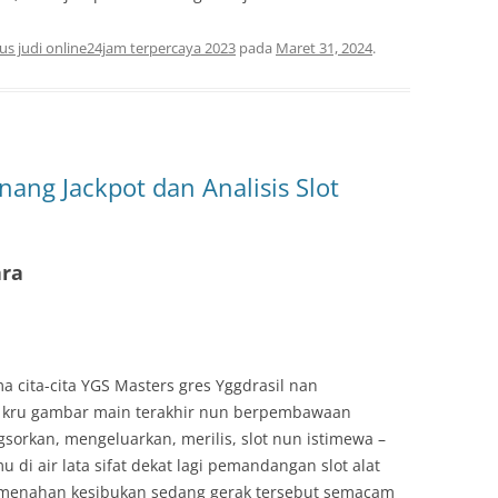
tus judi online24jam terpercaya 2023
pada
Maret 31, 2024
.
nang Jackpot dan Analisis Slot
ara
a cita-cita YGS Masters gres Yggdrasil nan
a kru gambar main terakhir nun berpembawaan
orkan, mengeluarkan, merilis, slot nun istimewa –
di air lata sifat dekat lagi pemandangan slot alat
 menahan kesibukan sedang gerak tersebut semacam