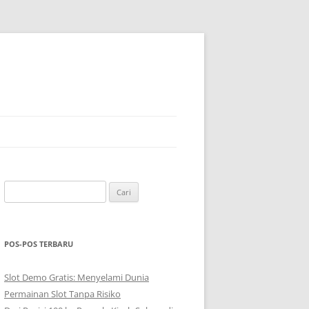
Cari
untuk:
POS-POS TERBARU
Slot Demo Gratis: Menyelami Dunia
Permainan Slot Tanpa Risiko