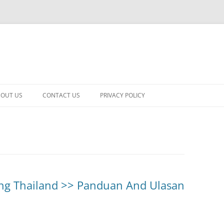
OUT US
CONTACT US
PRIVACY POLICY
ing Thailand >> Panduan And Ulasan