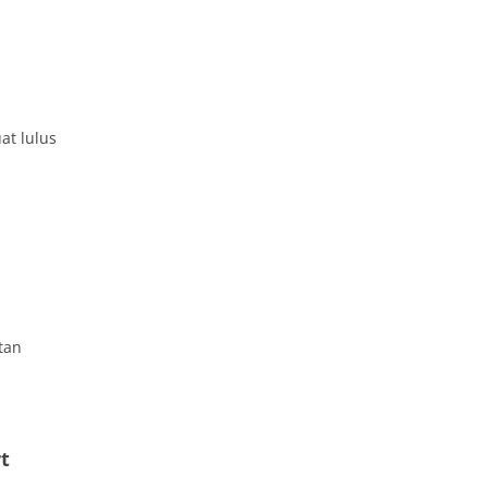
at lulus
tan
t