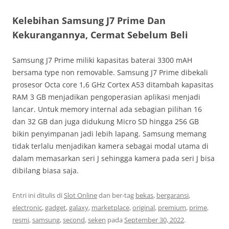
Kelebihan Samsung J7 Prime Dan
Kekurangannya, Cermat Sebelum Beli
Samsung J7 Prime miliki kapasitas baterai 3300 mAH
bersama type non removable. Samsung J7 Prime dibekali
prosesor Octa core 1,6 GHz Cortex A53 ditambah kapasitas
RAM 3 GB menjadikan pengoperasian aplikasi menjadi
lancar. Untuk memory internal ada sebagian pilihan 16
dan 32 GB dan juga didukung Micro SD hingga 256 GB
bikin penyimpanan jadi lebih lapang. Samsung memang
tidak terlalu menjadikan kamera sebagai modal utama di
dalam memasarkan seri J sehingga kamera pada seri J bisa
dibilang biasa saja.
Entri ini ditulis di
Slot Online
dan ber-tag
bekas
,
bergaransi
,
electronic
,
gadget
,
galaxy
,
marketplace
,
original
,
premium
,
prime
,
resmi
,
samsung
,
second
,
seken
pada
September 30, 2022
.