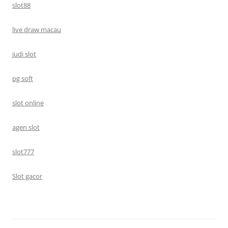
slot88
live draw macau
judi slot
pg soft
slot online
agen slot
slot777
Slot gacor