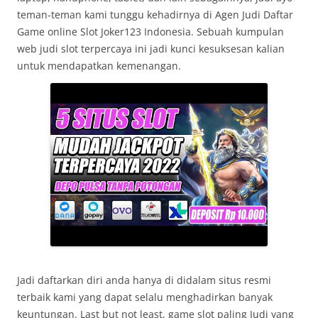
teman-teman kami tunggu kehadirnya di Agen Judi Daftar
Game online Slot Joker123 Indonesia. Sebuah kumpulan
web judi slot terpercaya ini jadi kunci kesuksesan kalian
untuk mendapatkan kemenangan.
Jadi daftarkan diri anda hanya di didalam situs resmi
terbaik kami yang dapat selalu menghadirkan banyak
keuntungan. Last but not least, game slot paling Judi yang