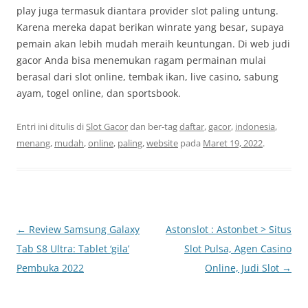
play juga termasuk diantara provider slot paling untung.
Karena mereka dapat berikan winrate yang besar, supaya
pemain akan lebih mudah meraih keuntungan. Di web judi
gacor Anda bisa menemukan ragam permainan mulai
berasal dari slot online, tembak ikan, live casino, sabung
ayam, togel online, dan sportsbook.
Entri ini ditulis di
Slot Gacor
dan ber-tag
daftar
,
gacor
,
indonesia
,
menang
,
mudah
,
online
,
paling
,
website
pada
Maret 19, 2022
.
Navigasi
←
Review Samsung Galaxy
Astonslot : Astonbet > Situs
Tulisan
Tab S8 Ultra: Tablet ‘gila’
Slot Pulsa, Agen Casino
Pembuka 2022
Online, Judi Slot
→