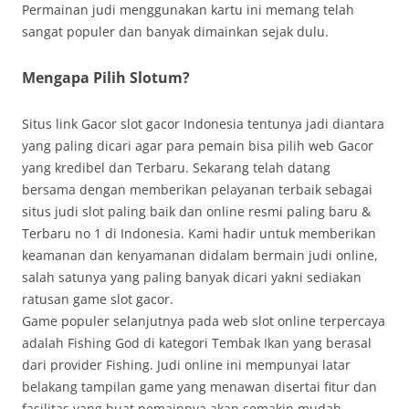
Permainan judi menggunakan kartu ini memang telah
sangat populer dan banyak dimainkan sejak dulu.
Mengapa Pilih Slotum?
Situs link Gacor slot gacor Indonesia tentunya jadi diantara
yang paling dicari agar para pemain bisa pilih web Gacor
yang kredibel dan Terbaru. Sekarang telah datang
bersama dengan memberikan pelayanan terbaik sebagai
situs judi slot paling baik dan online resmi paling baru &
Terbaru no 1 di Indonesia. Kami hadir untuk memberikan
keamanan dan kenyamanan didalam bermain judi online,
salah satunya yang paling banyak dicari yakni sediakan
ratusan game slot gacor.
Game populer selanjutnya pada web slot online terpercaya
adalah Fishing God di kategori Tembak Ikan yang berasal
dari provider Fishing. Judi online ini mempunyai latar
belakang tampilan game yang menawan disertai fitur dan
fasilitas yang buat pemainnya akan semakin mudah