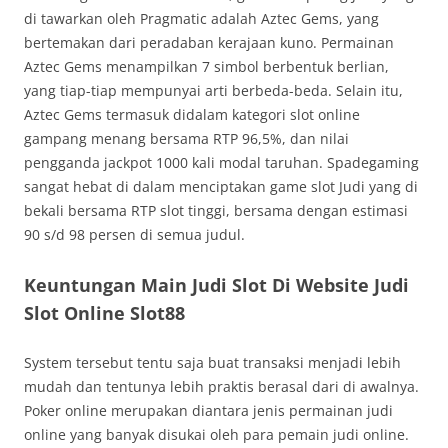
di tawarkan oleh Pragmatic adalah Aztec Gems, yang
bertemakan dari peradaban kerajaan kuno. Permainan
Aztec Gems menampilkan 7 simbol berbentuk berlian,
yang tiap-tiap mempunyai arti berbeda-beda. Selain itu,
Aztec Gems termasuk didalam kategori slot online
gampang menang bersama RTP 96,5%, dan nilai
pengganda jackpot 1000 kali modal taruhan. Spadegaming
sangat hebat di dalam menciptakan game slot Judi yang di
bekali bersama RTP slot tinggi, bersama dengan estimasi
90 s/d 98 persen di semua judul.
Keuntungan Main Judi Slot Di Website Judi
Slot Online Slot88
System tersebut tentu saja buat transaksi menjadi lebih
mudah dan tentunya lebih praktis berasal dari di awalnya.
Poker online merupakan diantara jenis permainan judi
online yang banyak disukai oleh para pemain judi online.