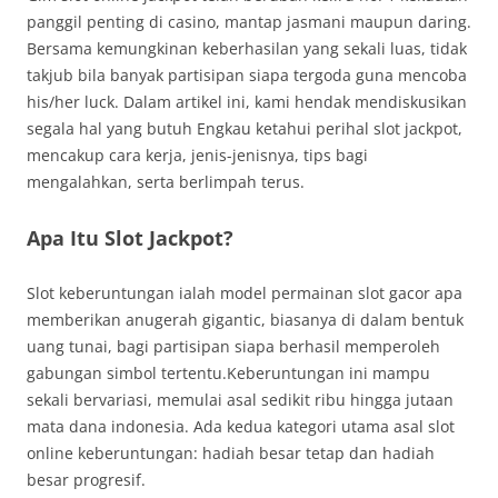
panggil penting di casino, mantap jasmani maupun daring.
Bersama kemungkinan keberhasilan yang sekali luas, tidak
takjub bila banyak partisipan siapa tergoda guna mencoba
his/her luck. Dalam artikel ini, kami hendak mendiskusikan
segala hal yang butuh Engkau ketahui perihal slot jackpot,
mencakup cara kerja, jenis-jenisnya, tips bagi
mengalahkan, serta berlimpah terus.
Apa Itu Slot Jackpot?
Slot keberuntungan ialah model permainan slot gacor apa
memberikan anugerah gigantic, biasanya di dalam bentuk
uang tunai, bagi partisipan siapa berhasil memperoleh
gabungan simbol tertentu.Keberuntungan ini mampu
sekali bervariasi, memulai asal sedikit ribu hingga jutaan
mata dana indonesia. Ada kedua kategori utama asal slot
online keberuntungan: hadiah besar tetap dan hadiah
besar progresif.