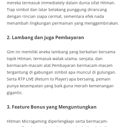
mereka termasuk immediately dalam dunia sifat Hitman.
Tiap simbol dan latar belakang punggung dirancang
dengan rincian siapa cermat, sementara efek nada
menambah lingkungan permainan yang menggembirakan.
2. Lambang dan juga Pembayaran
Gim ini memiliki aneka lambang yang berkaitan bersama
topik Hitman, termasuk watak utama, senjata, dan
bermacam-macam alat.Pembayaran bermacam-macam
tergantung di gabungan simbol apa muncul di gulungan.
Serta RTP LIVE (Return to Player) apa bersaing, pemain
punya kesempatan yang baik guna meraih kemenangan
gigantic.
3. Feature Bonus yang Menguntungkan
Hitman Microgaming diperlengkapi serta bermacam-