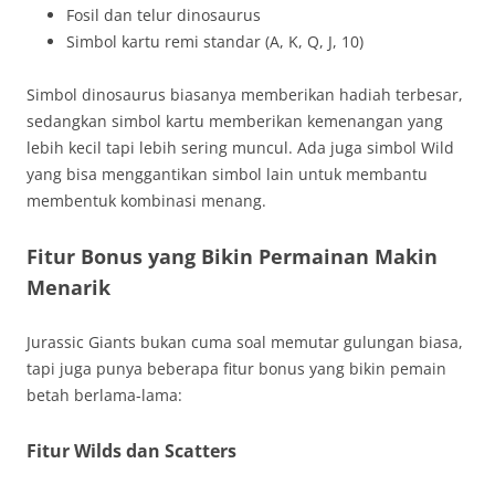
Fosil dan telur dinosaurus
Simbol kartu remi standar (A, K, Q, J, 10)
Simbol dinosaurus biasanya memberikan hadiah terbesar,
sedangkan simbol kartu memberikan kemenangan yang
lebih kecil tapi lebih sering muncul. Ada juga simbol Wild
yang bisa menggantikan simbol lain untuk membantu
membentuk kombinasi menang.
Fitur Bonus yang Bikin Permainan Makin
Menarik
Jurassic Giants bukan cuma soal memutar gulungan biasa,
tapi juga punya beberapa fitur bonus yang bikin pemain
betah berlama-lama:
Fitur Wilds dan Scatters