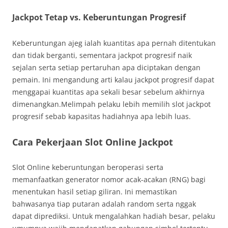
Jackpot Tetap vs. Keberuntungan Progresif
Keberuntungan ajeg ialah kuantitas apa pernah ditentukan
dan tidak berganti, sementara jackpot progresif naik
sejalan serta setiap pertaruhan apa diciptakan dengan
pemain. Ini mengandung arti kalau jackpot progresif dapat
menggapai kuantitas apa sekali besar sebelum akhirnya
dimenangkan.Melimpah pelaku lebih memilih slot jackpot
progresif sebab kapasitas hadiahnya apa lebih luas.
Cara Pekerjaan Slot Online Jackpot
Slot Online keberuntungan beroperasi serta
memanfaatkan generator nomor acak-acakan (RNG) bagi
menentukan hasil setiap giliran. Ini memastikan
bahwasanya tiap putaran adalah random serta nggak
dapat diprediksi. Untuk mengalahkan hadiah besar, pelaku