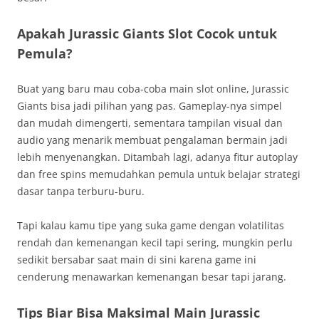
Apakah Jurassic Giants Slot Cocok untuk
Pemula?
Buat yang baru mau coba-coba main slot online, Jurassic
Giants bisa jadi pilihan yang pas. Gameplay-nya simpel
dan mudah dimengerti, sementara tampilan visual dan
audio yang menarik membuat pengalaman bermain jadi
lebih menyenangkan. Ditambah lagi, adanya fitur autoplay
dan free spins memudahkan pemula untuk belajar strategi
dasar tanpa terburu-buru.
Tapi kalau kamu tipe yang suka game dengan volatilitas
rendah dan kemenangan kecil tapi sering, mungkin perlu
sedikit bersabar saat main di sini karena game ini
cenderung menawarkan kemenangan besar tapi jarang.
Tips Biar Bisa Maksimal Main Jurassic