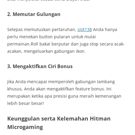
2. Memutar Gulungan
Selepas memutuskan pertaruhan,
slot138
Anda hanya
perlu menekan button putaran untuk mulai
permainan.Roll bakal berputar dan juga stop secara acak-
acakan, mengeluarkan gabungan ikon.
3. Mengaktifkan Ciri Bonus
Jika Anda mencapai memperoleh gabungan lambang
khusus, Anda akan mengaktifkan feature bonus. Ini
merupakan ketika apa presisi guna meraih kemenangan
lebih besar besar!
Keunggulan serta Kelemahan Hitman
Microgaming