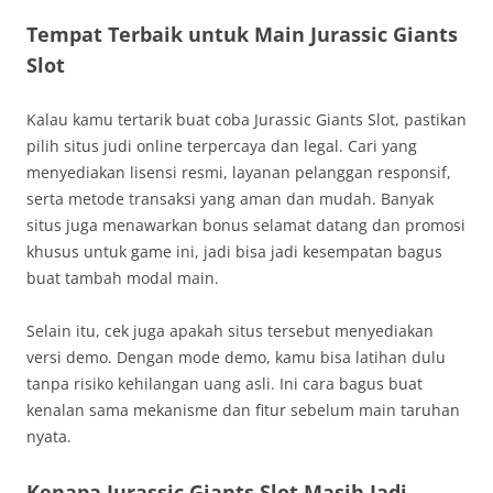
Tempat Terbaik untuk Main Jurassic Giants
Slot
Kalau kamu tertarik buat coba Jurassic Giants Slot, pastikan
pilih situs judi online terpercaya dan legal. Cari yang
menyediakan lisensi resmi, layanan pelanggan responsif,
serta metode transaksi yang aman dan mudah. Banyak
situs juga menawarkan bonus selamat datang dan promosi
khusus untuk game ini, jadi bisa jadi kesempatan bagus
buat tambah modal main.
Selain itu, cek juga apakah situs tersebut menyediakan
versi demo. Dengan mode demo, kamu bisa latihan dulu
tanpa risiko kehilangan uang asli. Ini cara bagus buat
kenalan sama mekanisme dan fitur sebelum main taruhan
nyata.
Kenapa Jurassic Giants Slot Masih Jadi