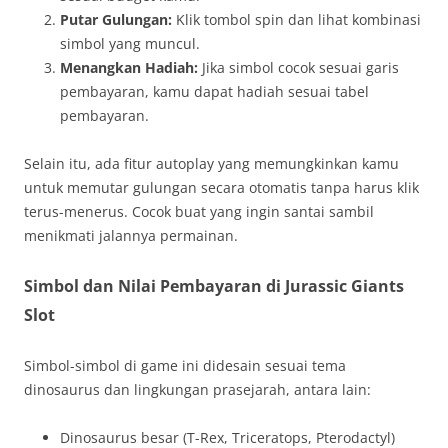
Putar Gulungan:
Klik tombol spin dan lihat kombinasi
simbol yang muncul.
Menangkan Hadiah:
Jika simbol cocok sesuai garis
pembayaran, kamu dapat hadiah sesuai tabel
pembayaran.
Selain itu, ada fitur autoplay yang memungkinkan kamu
untuk memutar gulungan secara otomatis tanpa harus klik
terus-menerus. Cocok buat yang ingin santai sambil
menikmati jalannya permainan.
Simbol dan Nilai Pembayaran di Jurassic Giants
Slot
Simbol-simbol di game ini didesain sesuai tema
dinosaurus dan lingkungan prasejarah, antara lain:
Dinosaurus besar (T-Rex, Triceratops, Pterodactyl)