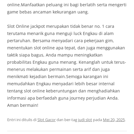
online.Manfaatkan peluang ini bagi berlatih serta mengerti
game bebas ancaman kekurangan uang.
Slot Online jackpot merupakan tidak benar no. 1 cara
terutama menarik guna menguji luck Engkau di alam
pertaruhan. Bersama menyadari cara pekerjaan gim,
menentukan slot online apa tepat, dan juga menggunakan
taktik siapa bagus, Anda mampu meningkatkan
probabilitas Engkau guna menang. Kenanglah untuk terus-
menerus melakukan permainan serta arif dan juga
menikmati kejadian bermain.Semoga karangan ini
memudahkan Engkau menyadari lebih besar internal
tentang slot online keberuntungan dan menghadiahkan
informasi apa berfaedah guna journey perjudian Anda.
Aman bermain!
Entri ini ditulis di
Slot Gacor
dan ber-tag
judi slot
pada
Mei 20, 2025
.