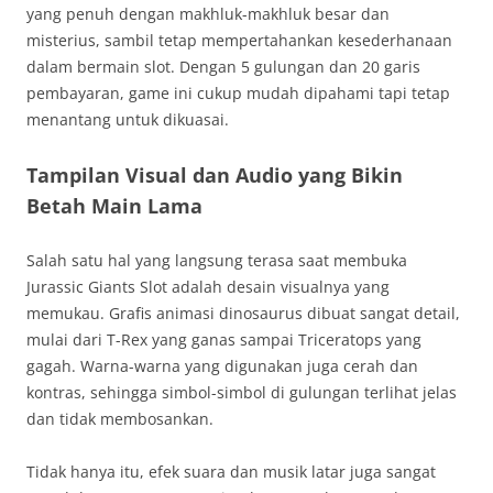
yang penuh dengan makhluk-makhluk besar dan
misterius, sambil tetap mempertahankan kesederhanaan
dalam bermain slot. Dengan 5 gulungan dan 20 garis
pembayaran, game ini cukup mudah dipahami tapi tetap
menantang untuk dikuasai.
Tampilan Visual dan Audio yang Bikin
Betah Main Lama
Salah satu hal yang langsung terasa saat membuka
Jurassic Giants Slot adalah desain visualnya yang
memukau. Grafis animasi dinosaurus dibuat sangat detail,
mulai dari T-Rex yang ganas sampai Triceratops yang
gagah. Warna-warna yang digunakan juga cerah dan
kontras, sehingga simbol-simbol di gulungan terlihat jelas
dan tidak membosankan.
Tidak hanya itu, efek suara dan musik latar juga sangat