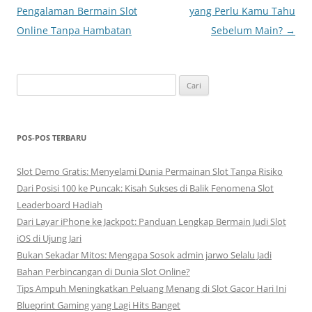
Pengalaman Bermain Slot
yang Perlu Kamu Tahu
Online Tanpa Hambatan
Sebelum Main?
→
Cari
untuk:
POS-POS TERBARU
Slot Demo Gratis: Menyelami Dunia Permainan Slot Tanpa Risiko
Dari Posisi 100 ke Puncak: Kisah Sukses di Balik Fenomena Slot
Leaderboard Hadiah
Dari Layar iPhone ke Jackpot: Panduan Lengkap Bermain Judi Slot
iOS di Ujung Jari
Bukan Sekadar Mitos: Mengapa Sosok admin jarwo Selalu Jadi
Bahan Perbincangan di Dunia Slot Online?
Tips Ampuh Meningkatkan Peluang Menang di Slot Gacor Hari Ini
Blueprint Gaming yang Lagi Hits Banget