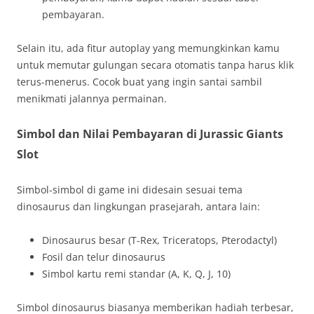
pembayaran.
Selain itu, ada fitur autoplay yang memungkinkan kamu
untuk memutar gulungan secara otomatis tanpa harus klik
terus-menerus. Cocok buat yang ingin santai sambil
menikmati jalannya permainan.
Simbol dan Nilai Pembayaran di Jurassic Giants
Slot
Simbol-simbol di game ini didesain sesuai tema
dinosaurus dan lingkungan prasejarah, antara lain:
Dinosaurus besar (T-Rex, Triceratops, Pterodactyl)
Fosil dan telur dinosaurus
Simbol kartu remi standar (A, K, Q, J, 10)
Simbol dinosaurus biasanya memberikan hadiah terbesar,