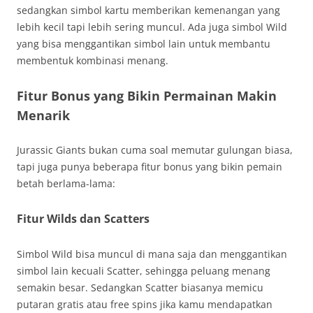
sedangkan simbol kartu memberikan kemenangan yang
lebih kecil tapi lebih sering muncul. Ada juga simbol Wild
yang bisa menggantikan simbol lain untuk membantu
membentuk kombinasi menang.
Fitur Bonus yang Bikin Permainan Makin
Menarik
Jurassic Giants bukan cuma soal memutar gulungan biasa,
tapi juga punya beberapa fitur bonus yang bikin pemain
betah berlama-lama:
Fitur Wilds dan Scatters
Simbol Wild bisa muncul di mana saja dan menggantikan
simbol lain kecuali Scatter, sehingga peluang menang
semakin besar. Sedangkan Scatter biasanya memicu
putaran gratis atau free spins jika kamu mendapatkan