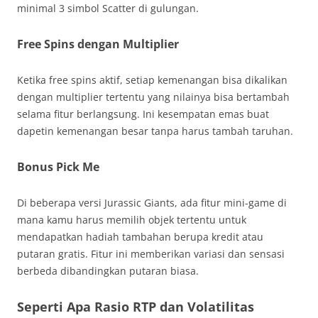
minimal 3 simbol Scatter di gulungan.
Free Spins dengan Multiplier
Ketika free spins aktif, setiap kemenangan bisa dikalikan
dengan multiplier tertentu yang nilainya bisa bertambah
selama fitur berlangsung. Ini kesempatan emas buat
dapetin kemenangan besar tanpa harus tambah taruhan.
Bonus Pick Me
Di beberapa versi Jurassic Giants, ada fitur mini-game di
mana kamu harus memilih objek tertentu untuk
mendapatkan hadiah tambahan berupa kredit atau
putaran gratis. Fitur ini memberikan variasi dan sensasi
berbeda dibandingkan putaran biasa.
Seperti Apa Rasio RTP dan Volatilitas