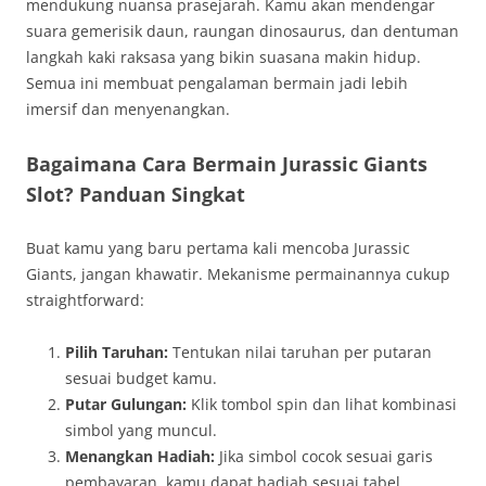
mendukung nuansa prasejarah. Kamu akan mendengar
suara gemerisik daun, raungan dinosaurus, dan dentuman
langkah kaki raksasa yang bikin suasana makin hidup.
Semua ini membuat pengalaman bermain jadi lebih
imersif dan menyenangkan.
Bagaimana Cara Bermain Jurassic Giants
Slot? Panduan Singkat
Buat kamu yang baru pertama kali mencoba Jurassic
Giants, jangan khawatir. Mekanisme permainannya cukup
straightforward:
Pilih Taruhan:
Tentukan nilai taruhan per putaran
sesuai budget kamu.
Putar Gulungan:
Klik tombol spin dan lihat kombinasi
simbol yang muncul.
Menangkan Hadiah:
Jika simbol cocok sesuai garis
pembayaran, kamu dapat hadiah sesuai tabel