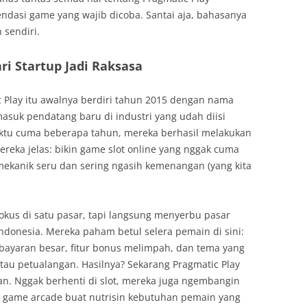
ndasi game yang wajib dicoba. Santai aja, bahasanya
 sendiri.
ri Startup Jadi Raksasa
 Play itu awalnya berdiri tahun 2015 dengan nama
asuk pendatang baru di industri yang udah diisi
aktu cuma beberapa tahun, mereka berhasil melakukan
ereka jelas: bikin game slot online yang nggak cuma
 mekanik seru dan sering ngasih kemenangan (yang kita
fokus di satu pasar, tapi langsung menyerbu pasar
Indonesia. Mereka paham betul selera pemain di sini:
 bayaran besar, fitur bonus melimpah, dan tema yang
atau petualangan. Hasilnya? Sekarang Pragmatic Play
nan. Nggak berhenti di slot, mereka juga ngembangin
an game arcade buat nutrisin kebutuhan pemain yang