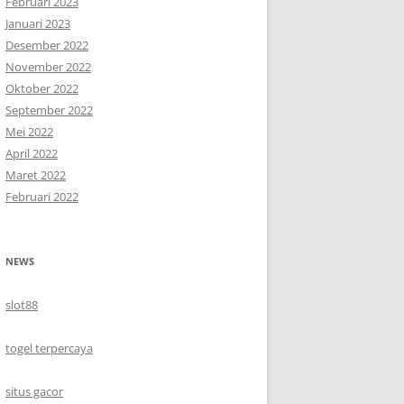
Februari 2023
Januari 2023
Desember 2022
November 2022
Oktober 2022
September 2022
Mei 2022
April 2022
Maret 2022
Februari 2022
NEWS
slot88
togel terpercaya
situs gacor