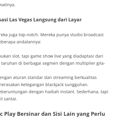
matinya.
sasi Las Vegas Langsung dari Layar
ereka juga top-notch. Mereka punya studio broadcast
Beberapa andalannya:
 bukan slot, tapi game show live yang diadaptasi dari
 taruhan di berbagai segmen dengan multiplier gila-
dengan aturan standar dan streaming berkualitas
 merasakan ketegangan blackjack sungguhan.
eberuntungan dengan hadiah instant. Sederhana, tapi
l santai.
 Play Bersinar dan Sisi Lain yang Perlu