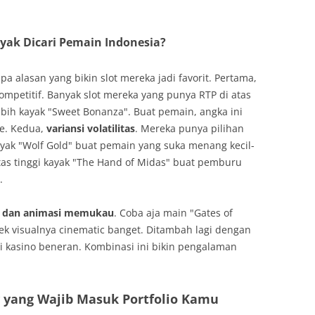
yak Dicari Pemain Indonesia?
a alasan yang bikin slot mereka jadi favorit. Pertama,
mpetitif. Banyak slot mereka yang punya RTP di atas
ih kayak "Sweet Bonanza". Buat pemain, angka ini
de. Kedua,
variansi volatilitas
. Mereka punya pilihan
 kayak "Wolf Gold" buat pemain yang suka menang kecil-
ilitas tinggi kayak "The Hand of Midas" buat pemburu
.
s dan animasi memukau
. Coba aja main "Gates of
fek visualnya cinematic banget. Ditambah lagi dengan
 di kasino beneran. Kombinasi ini bikin pengalaman
 yang Wajib Masuk Portfolio Kamu