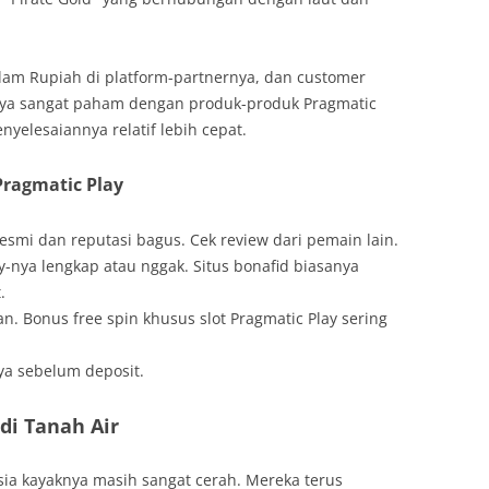
am Rupiah di platform-partnernya, dan customer
sanya sangat paham dengan produk-produk Pragmatic
enyelesaiannya relatif lebih cepat.
Pragmatic Play
resmi dan reputasi bagus. Cek review dari pemain lain.
y-nya lengkap atau nggak. Situs bonafid biasanya
.
n. Bonus free spin khusus slot Pragmatic Play sering
nya sebelum deposit.
di Tanah Air
sia kayaknya masih sangat cerah. Mereka terus