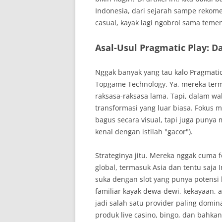
Indonesia, dari sejarah sampe rekome
casual, kayak lagi ngobrol sama temen
Asal-Usul Pragmatic Play: Da
Nggak banyak yang tau kalo Pragmatic
Topgame Technology. Ya, mereka term
raksasa-raksasa lama. Tapi, dalam w
transformasi yang luar biasa. Fokus m
bagus secara visual, tapi juga punya
kenal dengan istilah "gacor").
Strateginya jitu. Mereka nggak cuma 
global, termasuk Asia dan tentu saja 
suka dengan slot yang punya potensi
familiar kayak dewa-dewi, kekayaan, 
jadi salah satu provider paling domi
produk live casino, bingo, dan bahk