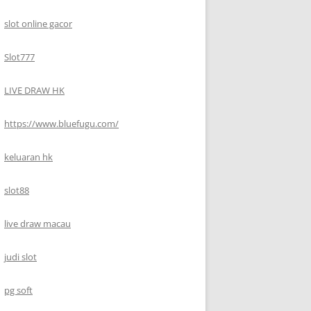
slot online gacor
Slot777
LIVE DRAW HK
https://www.bluefugu.com/
keluaran hk
slot88
live draw macau
judi slot
pg soft