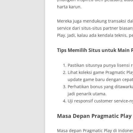
harta karun.
Mereka juga mendukung transaksi dal
service dari situs-situs partner bia
Play. Jadi, kalau ada kendala teknis, p
Tips Memilih Situs untuk Main 
Pastikan situsnya punya lisensi 
Lihat koleksi game Pragmatic Pla
update game baru dengan cepat
Perhatikan bonus yang ditawarka
jadi penarik utama.
Uji responsif customer service-
Masa Depan Pragmatic Play 
Masa depan Pragmatic Play di Indone