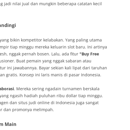
ng jadi nilai jual dan mungkin beberapa catatan kecil
andingi
 yang bikin kompetitor kelabakan. Yang paling utama
mpir tiap minggu mereka keluarin slot baru. Ini artinya
esh, nggak pernah bosen. Lalu, ada fitur
"Buy Free
usioner. Buat pemain yang nggak sabaran atau
ur ini jawabannya. Bayar sekian kali lipat dari taruhan
 gratis. Konsep ini laris manis di pasar Indonesia.
aborasi
. Mereka sering ngadain turnamen berskala
 yang ngasih hadiah puluhan ribu dollar tiap minggu.
en dan situs judi online di Indonesia juga sangat
car dan promonya melimpah.
um Main