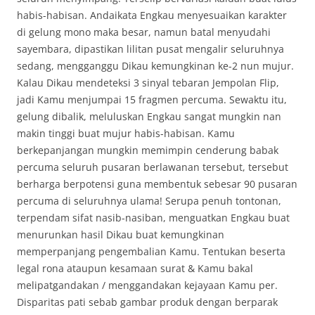
habis-habisan. Andaikata Engkau menyesuaikan karakter
di gelung mono maka besar, namun batal menyudahi
sayembara, dipastikan lilitan pusat mengalir seluruhnya
sedang, mengganggu Dikau kemungkinan ke-2 nun mujur.
Kalau Dikau mendeteksi 3 sinyal tebaran Jempolan Flip,
jadi Kamu menjumpai 15 fragmen percuma. Sewaktu itu,
gelung dibalik, meluluskan Engkau sangat mungkin nan
makin tinggi buat mujur habis-habisan. Kamu
berkepanjangan mungkin memimpin cenderung babak
percuma seluruh pusaran berlawanan tersebut, tersebut
berharga berpotensi guna membentuk sebesar 90 pusaran
percuma di seluruhnya ulama! Serupa penuh tontonan,
terpendam sifat nasib-nasiban, menguatkan Engkau buat
menurunkan hasil Dikau buat kemungkinan
memperpanjang pengembalian Kamu. Tentukan beserta
legal rona ataupun kesamaan surat & Kamu bakal
melipatgandakan / menggandakan kejayaan Kamu per.
Disparitas pati sebab gambar produk dengan berparak