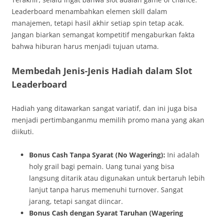
Leaderboard menambahkan elemen skill dalam
manajemen, tetapi hasil akhir setiap spin tetap acak.
Jangan biarkan semangat kompetitif mengaburkan fakta
bahwa hiburan harus menjadi tujuan utama.
Membedah Jenis-Jenis Hadiah dalam Slot
Leaderboard
Hadiah yang ditawarkan sangat variatif, dan ini juga bisa
menjadi pertimbanganmu memilih promo mana yang akan
diikuti.
Bonus Cash Tanpa Syarat (No Wagering):
Ini adalah
holy grail bagi pemain. Uang tunai yang bisa
langsung ditarik atau digunakan untuk bertaruh lebih
lanjut tanpa harus memenuhi turnover. Sangat
jarang, tetapi sangat diincar.
Bonus Cash dengan Syarat Taruhan (Wagering