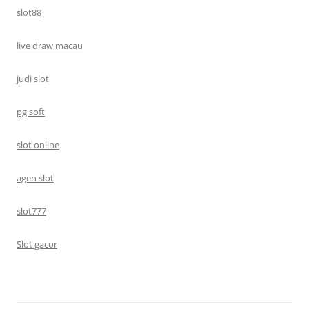
slot88
live draw macau
judi slot
pg soft
slot online
agen slot
slot777
Slot gacor