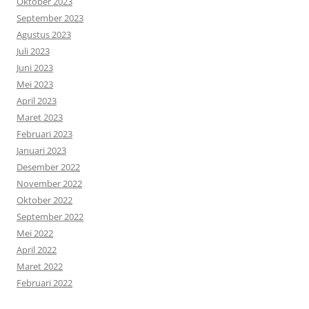
Oktober 2023
September 2023
Agustus 2023
Juli 2023
Juni 2023
Mei 2023
April 2023
Maret 2023
Februari 2023
Januari 2023
Desember 2022
November 2022
Oktober 2022
September 2022
Mei 2022
April 2022
Maret 2022
Februari 2022