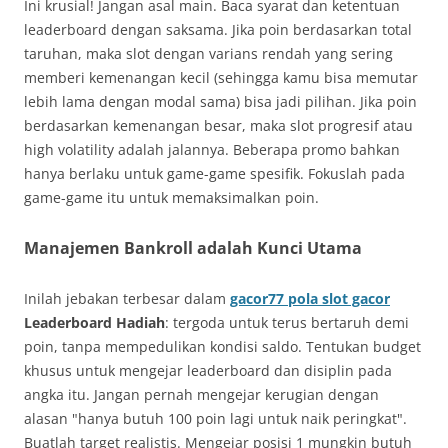
Ini krusial! Jangan asal main. Baca syarat dan ketentuan
leaderboard dengan saksama. Jika poin berdasarkan total
taruhan, maka slot dengan varians rendah yang sering
memberi kemenangan kecil (sehingga kamu bisa memutar
lebih lama dengan modal sama) bisa jadi pilihan. Jika poin
berdasarkan kemenangan besar, maka slot progresif atau
high volatility adalah jalannya. Beberapa promo bahkan
hanya berlaku untuk game-game spesifik. Fokuslah pada
game-game itu untuk memaksimalkan poin.
Manajemen Bankroll adalah Kunci Utama
Inilah jebakan terbesar dalam
gacor77 pola slot gacor
Leaderboard Hadiah
: tergoda untuk terus bertaruh demi
poin, tanpa mempedulikan kondisi saldo. Tentukan budget
khusus untuk mengejar leaderboard dan disiplin pada
angka itu. Jangan pernah mengejar kerugian dengan
alasan "hanya butuh 100 poin lagi untuk naik peringkat".
Buatlah target realistis. Mengejar posisi 1 mungkin butuh