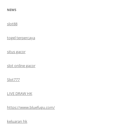
NEWS
slot88
togel terpercaya
situs gacor
slot online gacor
Slot777
LIVE DRAW HK
https://www.bluefugu.com/
keluaran hk