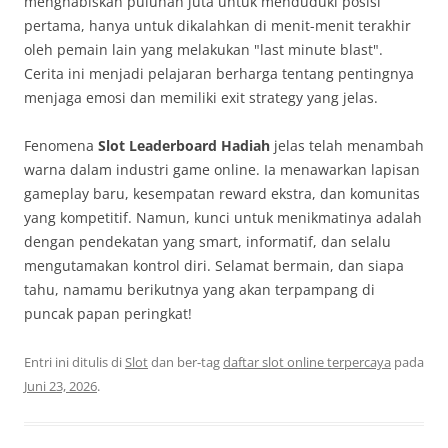
menghabiskan puluhan juta untuk menduduki posisi
pertama, hanya untuk dikalahkan di menit-menit terakhir
oleh pemain lain yang melakukan "last minute blast".
Cerita ini menjadi pelajaran berharga tentang pentingnya
menjaga emosi dan memiliki exit strategy yang jelas.
Fenomena
Slot Leaderboard Hadiah
jelas telah menambah
warna dalam industri game online. Ia menawarkan lapisan
gameplay baru, kesempatan reward ekstra, dan komunitas
yang kompetitif. Namun, kunci untuk menikmatinya adalah
dengan pendekatan yang smart, informatif, dan selalu
mengutamakan kontrol diri. Selamat bermain, dan siapa
tahu, namamu berikutnya yang akan terpampang di
puncak papan peringkat!
Entri ini ditulis di
Slot
dan ber-tag
daftar slot online terpercaya
pada
Juni 23, 2026
.