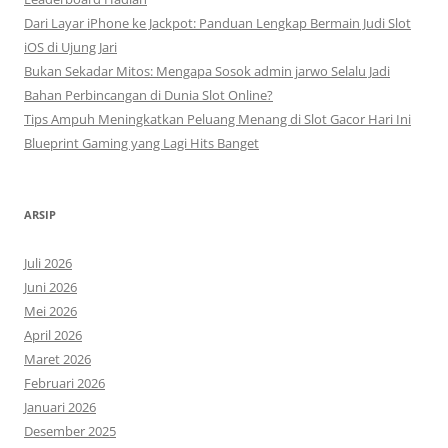
Dari Layar iPhone ke Jackpot: Panduan Lengkap Bermain Judi Slot
iOS di Ujung Jari
Bukan Sekadar Mitos: Mengapa Sosok admin jarwo Selalu Jadi
Bahan Perbincangan di Dunia Slot Online?
Tips Ampuh Meningkatkan Peluang Menang di Slot Gacor Hari Ini
Blueprint Gaming yang Lagi Hits Banget
ARSIP
Juli 2026
Juni 2026
Mei 2026
April 2026
Maret 2026
Februari 2026
Januari 2026
Desember 2025