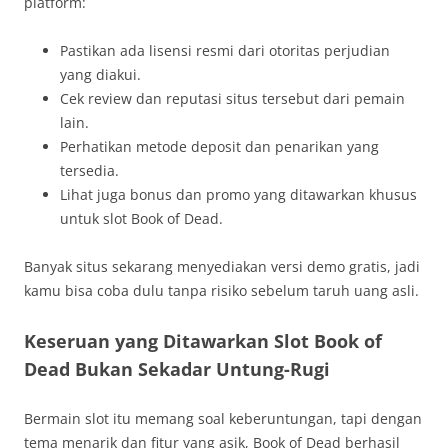
platform:
Pastikan ada lisensi resmi dari otoritas perjudian
yang diakui.
Cek review dan reputasi situs tersebut dari pemain
lain.
Perhatikan metode deposit dan penarikan yang
tersedia.
Lihat juga bonus dan promo yang ditawarkan khusus
untuk slot Book of Dead.
Banyak situs sekarang menyediakan versi demo gratis, jadi
kamu bisa coba dulu tanpa risiko sebelum taruh uang asli.
Keseruan yang Ditawarkan Slot Book of
Dead Bukan Sekadar Untung-Rugi
Bermain slot itu memang soal keberuntungan, tapi dengan
tema menarik dan fitur yang asik, Book of Dead berhasil