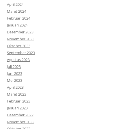
April 2024
Maret 2024
Februari 2024
Januari 2024
Desember 2023
November 2023
Oktober 2023
September 2023
Agustus 2023
Juli 2023
Juni 2023
Mei 2023
April 2023
Maret 2023
Februari 2023
Januari 2023
Desember 2022
November 2022
Oktober 2022