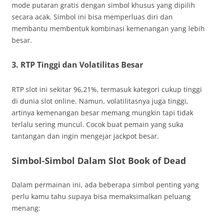
mode putaran gratis dengan simbol khusus yang dipilih
secara acak. Simbol ini bisa memperluas diri dan
membantu membentuk kombinasi kemenangan yang lebih
besar.
3. RTP Tinggi dan Volatilitas Besar
RTP slot ini sekitar 96,21%, termasuk kategori cukup tinggi
di dunia slot online. Namun, volatilitasnya juga tinggi,
artinya kemenangan besar memang mungkin tapi tidak
terlalu sering muncul. Cocok buat pemain yang suka
tantangan dan ingin mengejar jackpot besar.
Simbol-Simbol Dalam Slot Book of Dead
Dalam permainan ini, ada beberapa simbol penting yang
perlu kamu tahu supaya bisa memaksimalkan peluang
menang: