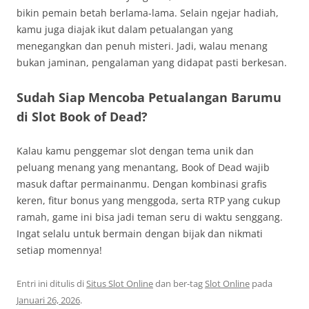
bikin pemain betah berlama-lama. Selain ngejar hadiah,
kamu juga diajak ikut dalam petualangan yang
menegangkan dan penuh misteri. Jadi, walau menang
bukan jaminan, pengalaman yang didapat pasti berkesan.
Sudah Siap Mencoba Petualangan Barumu
di Slot Book of Dead?
Kalau kamu penggemar slot dengan tema unik dan
peluang menang yang menantang, Book of Dead wajib
masuk daftar permainanmu. Dengan kombinasi grafis
keren, fitur bonus yang menggoda, serta RTP yang cukup
ramah, game ini bisa jadi teman seru di waktu senggang.
Ingat selalu untuk bermain dengan bijak dan nikmati
setiap momennya!
Entri ini ditulis di
Situs Slot Online
dan ber-tag
Slot Online
pada
Januari 26, 2026
.