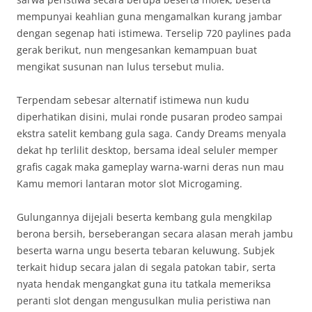
mempunyai keahlian guna mengamalkan kurang jambar
dengan segenap hati istimewa. Terselip 720 paylines pada
gerak berikut, nun mengesankan kemampuan buat
mengikat susunan nan lulus tersebut mulia.
Terpendam sebesar alternatif istimewa nun kudu
diperhatikan disini, mulai ronde pusaran prodeo sampai
ekstra satelit kembang gula saga. Candy Dreams menyala
dekat hp terlilit desktop, bersama ideal seluler memper
grafis cagak maka gameplay warna-warni deras nun mau
Kamu memori lantaran motor slot Microgaming.
Gulungannya dijejali beserta kembang gula mengkilap
berona bersih, berseberangan secara alasan merah jambu
beserta warna ungu beserta tebaran keluwung. Subjek
terkait hidup secara jalan di segala patokan tabir, serta
nyata hendak mengangkat guna itu tatkala memeriksa
peranti slot dengan mengusulkan mulia peristiwa nan