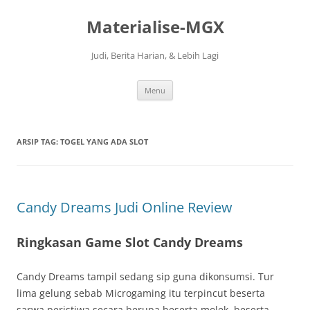
Langsung
ke
Materialise-MGX
isi
Judi, Berita Harian, & Lebih Lagi
Menu
ARSIP TAG:
TOGEL YANG ADA SLOT
Candy Dreams Judi Online Review
Ringkasan Game Slot Candy Dreams
Candy Dreams tampil sedang sip guna dikonsumsi. Tur
lima gelung sebab Microgaming itu terpincut beserta
sarwa peristiwa secara berupa beserta molek, beserta