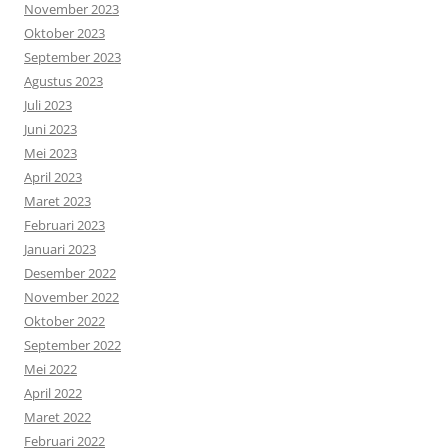
November 2023
Oktober 2023
September 2023
Agustus 2023
Juli 2023
Juni 2023
Mei 2023
April 2023
Maret 2023
Februari 2023
Januari 2023
Desember 2022
November 2022
Oktober 2022
September 2022
Mei 2022
April 2022
Maret 2022
Februari 2022