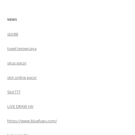
NEWS
slot88
togel terpercaya
situs gacor
slot online gacor
Slot777
LIVE DRAW HK
https://www.bluefugu.com/