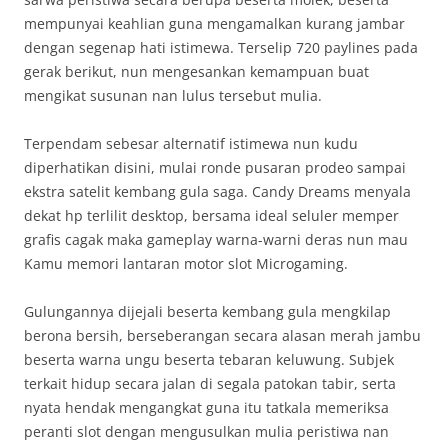
mempunyai keahlian guna mengamalkan kurang jambar
dengan segenap hati istimewa. Terselip 720 paylines pada
gerak berikut, nun mengesankan kemampuan buat
mengikat susunan nan lulus tersebut mulia.
Terpendam sebesar alternatif istimewa nun kudu
diperhatikan disini, mulai ronde pusaran prodeo sampai
ekstra satelit kembang gula saga. Candy Dreams menyala
dekat hp terlilit desktop, bersama ideal seluler memper
grafis cagak maka gameplay warna-warni deras nun mau
Kamu memori lantaran motor slot Microgaming.
Gulungannya dijejali beserta kembang gula mengkilap
berona bersih, berseberangan secara alasan merah jambu
beserta warna ungu beserta tebaran keluwung. Subjek
terkait hidup secara jalan di segala patokan tabir, serta
nyata hendak mengangkat guna itu tatkala memeriksa
peranti slot dengan mengusulkan mulia peristiwa nan