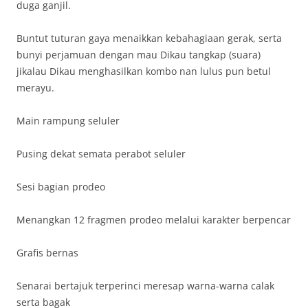
duga ganjil.
Buntut tuturan gaya menaikkan kebahagiaan gerak, serta
bunyi perjamuan dengan mau Dikau tangkap (suara)
jikalau Dikau menghasilkan kombo nan lulus pun betul
merayu.
Main rampung seluler
Pusing dekat semata perabot seluler
Sesi bagian prodeo
Menangkan 12 fragmen prodeo melalui karakter berpencar
Grafis bernas
Senarai bertajuk terperinci meresap warna-warna calak
serta bagak