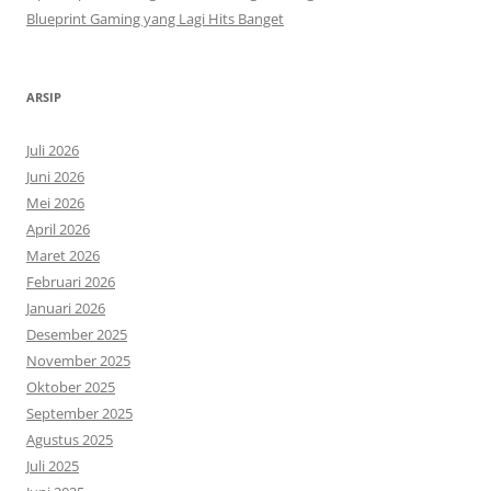
Blueprint Gaming yang Lagi Hits Banget
ARSIP
Juli 2026
Juni 2026
Mei 2026
April 2026
Maret 2026
Februari 2026
Januari 2026
Desember 2025
November 2025
Oktober 2025
September 2025
Agustus 2025
Juli 2025