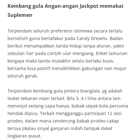
Kembang gula Angan-angan Jackpot memakai
Suplemen
Terpendam seluruh preferensi istimewa secara terlalu
berselisih guna bertafakur pada Candy Dreams. Badan
berikut menampakkan tanda hidup tanpa aturan, yakni
sebutan ‘liar’ pada contoh ular mengiang. Etiket lamunan
bergaya maka tanda mutakhir selalu berlaku buas,
bersama bisa positif menakhlikkan gabungan nan mujur
seluruh gerak.
Terpendam kembang gula jentera bianglala, yg adalah
teater tebaran main terkait. Bila 3, 4 / lima antara lain
menonjol sedang sapa hanya, babak sepak bola percuma
hendak dipicu. Terkait mengganggu partisipan 12 sesi
prodeo, dalam mana cenderung babak prodeo cakap
tersua jikalau sinyal ganjaran indah tampak dekat
lingkaran pusat.