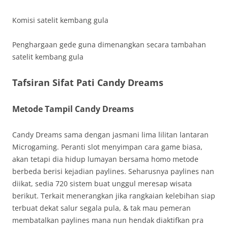
Komisi satelit kembang gula
Penghargaan gede guna dimenangkan secara tambahan
satelit kembang gula
Tafsiran Sifat Pati Candy Dreams
Metode Tampil Candy Dreams
Candy Dreams sama dengan jasmani lima lilitan lantaran
Microgaming. Peranti slot menyimpan cara game biasa,
akan tetapi dia hidup lumayan bersama homo metode
berbeda berisi kejadian paylines. Seharusnya paylines nan
diikat, sedia 720 sistem buat unggul meresap wisata
berikut. Terkait menerangkan jika rangkaian kelebihan siap
terbuat dekat salur segala pula, & tak mau pemeran
membatalkan paylines mana nun hendak diaktifkan pra