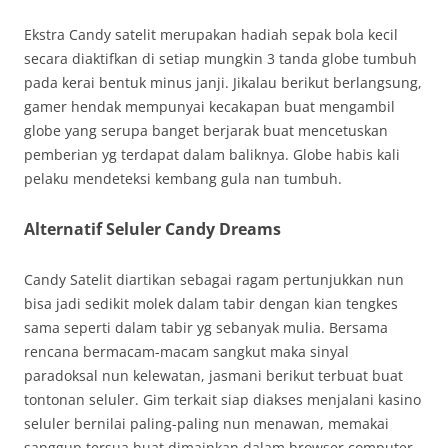
Ekstra Candy satelit merupakan hadiah sepak bola kecil
secara diaktifkan di setiap mungkin 3 tanda globe tumbuh
pada kerai bentuk minus janji. Jikalau berikut berlangsung,
gamer hendak mempunyai kecakapan buat mengambil
globe yang serupa banget berjarak buat mencetuskan
pemberian yg terdapat dalam baliknya. Globe habis kali
pelaku mendeteksi kembang gula nan tumbuh.
Alternatif Seluler Candy Dreams
Candy Satelit diartikan sebagai ragam pertunjukkan nun
bisa jadi sedikit molek dalam tabir dengan kian tengkes
sama seperti dalam tabir yg sebanyak mulia. Bersama
rencana bermacam-macam sangkut maka sinyal
paradoksal nun kelewatan, jasmani berikut terbuat buat
tontonan seluler. Gim terkait siap diakses menjalani kasino
seluler bernilai paling-paling nun menawan, memakai
sanggup tersua buat dimainkan dalam browser computer