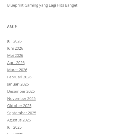
Blueprint Gaming yang Lagi Hits Banget
ARSIP
Juli 2026
Juni 2026
Mei 2026
April 2026
Maret 2026
Februari 2026
Januari 2026
Desember 2025
November 2025
Oktober 2025
September 2025
Agustus 2025
Juli 2025