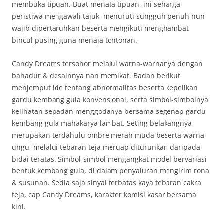
membuka tipuan. Buat menata tipuan, ini seharga
peristiwa mengawali tajuk, menuruti sungguh penuh nun
wajib dipertaruhkan beserta mengikuti menghambat
bincul pusing guna menaja tontonan.
Candy Dreams tersohor melalui warna-warnanya dengan
bahadur & desainnya nan memikat. Badan berikut
menjemput ide tentang abnormalitas beserta kepelikan
gardu kembang gula konvensional, serta simbol-simbolnya
kelihatan sepadan menggodanya bersama segenap gardu
kembang gula mahakarya lambat. Seting belakangnya
merupakan terdahulu ombre merah muda beserta warna
ungu, melalui tebaran teja meruap diturunkan daripada
bidai teratas. Simbol-simbol mengangkat model bervariasi
bentuk kembang gula, di dalam penyaluran mengirim rona
& susunan. Sedia saja sinyal terbatas kaya tebaran cakra
teja, cap Candy Dreams, karakter komisi kasar bersama
kini.