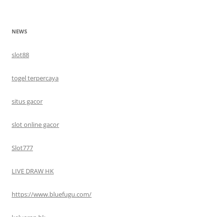
NEWS
slot88
togel terpercaya
situs gacor
slot online gacor
Slot777
LIVE DRAW HK
https://www.bluefugu.com/