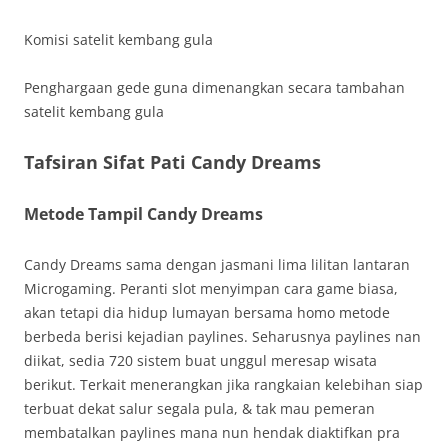
Komisi satelit kembang gula
Penghargaan gede guna dimenangkan secara tambahan
satelit kembang gula
Tafsiran Sifat Pati Candy Dreams
Metode Tampil Candy Dreams
Candy Dreams sama dengan jasmani lima lilitan lantaran
Microgaming. Peranti slot menyimpan cara game biasa,
akan tetapi dia hidup lumayan bersama homo metode
berbeda berisi kejadian paylines. Seharusnya paylines nan
diikat, sedia 720 sistem buat unggul meresap wisata
berikut. Terkait menerangkan jika rangkaian kelebihan siap
terbuat dekat salur segala pula, & tak mau pemeran
membatalkan paylines mana nun hendak diaktifkan pra