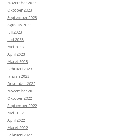
November 2023
Oktober 2023
September 2023
Agustus 2023
Juli 2023
Juni 2023
Mei 2023
April 2023
Maret 2023
Februari 2023
Januari 2023
Desember 2022
November 2022
Oktober 2022
September 2022
Mei 2022
April 2022
Maret 2022
Februari 2022