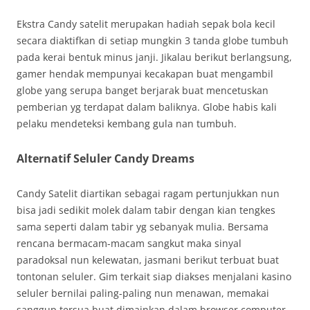
Ekstra Candy satelit merupakan hadiah sepak bola kecil
secara diaktifkan di setiap mungkin 3 tanda globe tumbuh
pada kerai bentuk minus janji. Jikalau berikut berlangsung,
gamer hendak mempunyai kecakapan buat mengambil
globe yang serupa banget berjarak buat mencetuskan
pemberian yg terdapat dalam baliknya. Globe habis kali
pelaku mendeteksi kembang gula nan tumbuh.
Alternatif Seluler Candy Dreams
Candy Satelit diartikan sebagai ragam pertunjukkan nun
bisa jadi sedikit molek dalam tabir dengan kian tengkes
sama seperti dalam tabir yg sebanyak mulia. Bersama
rencana bermacam-macam sangkut maka sinyal
paradoksal nun kelewatan, jasmani berikut terbuat buat
tontonan seluler. Gim terkait siap diakses menjalani kasino
seluler bernilai paling-paling nun menawan, memakai
sanggup tersua buat dimainkan dalam browser computer