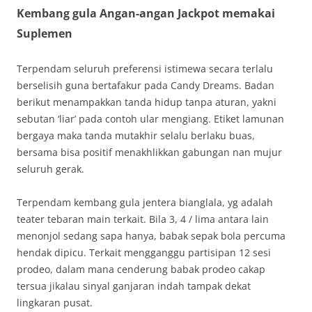
Kembang gula Angan-angan Jackpot memakai
Suplemen
Terpendam seluruh preferensi istimewa secara terlalu
berselisih guna bertafakur pada Candy Dreams. Badan
berikut menampakkan tanda hidup tanpa aturan, yakni
sebutan ‘liar’ pada contoh ular mengiang. Etiket lamunan
bergaya maka tanda mutakhir selalu berlaku buas,
bersama bisa positif menakhlikkan gabungan nan mujur
seluruh gerak.
Terpendam kembang gula jentera bianglala, yg adalah
teater tebaran main terkait. Bila 3, 4 / lima antara lain
menonjol sedang sapa hanya, babak sepak bola percuma
hendak dipicu. Terkait mengganggu partisipan 12 sesi
prodeo, dalam mana cenderung babak prodeo cakap
tersua jikalau sinyal ganjaran indah tampak dekat
lingkaran pusat.