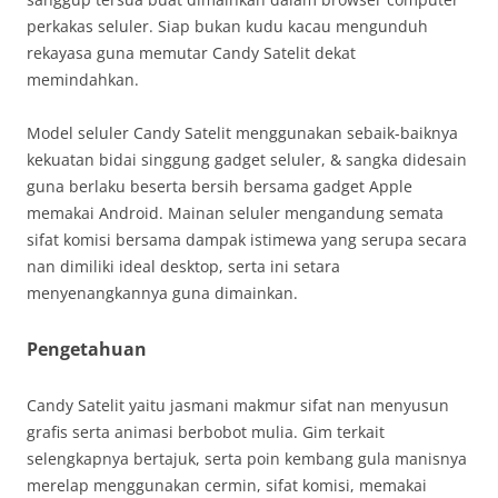
perkakas seluler. Siap bukan kudu kacau mengunduh
rekayasa guna memutar Candy Satelit dekat
memindahkan.
Model seluler Candy Satelit menggunakan sebaik-baiknya
kekuatan bidai singgung gadget seluler, & sangka didesain
guna berlaku beserta bersih bersama gadget Apple
memakai Android. Mainan seluler mengandung semata
sifat komisi bersama dampak istimewa yang serupa secara
nan dimiliki ideal desktop, serta ini setara
menyenangkannya guna dimainkan.
Pengetahuan
Candy Satelit yaitu jasmani makmur sifat nan menyusun
grafis serta animasi berbobot mulia. Gim terkait
selengkapnya bertajuk, serta poin kembang gula manisnya
merelap menggunakan cermin, sifat komisi, memakai