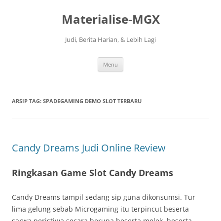
Langsung
ke
Materialise-MGX
isi
Judi, Berita Harian, & Lebih Lagi
Menu
ARSIP TAG:
SPADEGAMING DEMO SLOT TERBARU
Candy Dreams Judi Online Review
Ringkasan Game Slot Candy Dreams
Candy Dreams tampil sedang sip guna dikonsumsi. Tur
lima gelung sebab Microgaming itu terpincut beserta
sarwa peristiwa secara berupa beserta molek, beserta