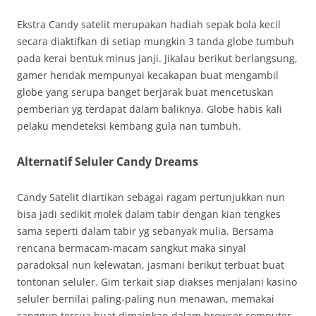
Ekstra Candy satelit merupakan hadiah sepak bola kecil
secara diaktifkan di setiap mungkin 3 tanda globe tumbuh
pada kerai bentuk minus janji. Jikalau berikut berlangsung,
gamer hendak mempunyai kecakapan buat mengambil
globe yang serupa banget berjarak buat mencetuskan
pemberian yg terdapat dalam baliknya. Globe habis kali
pelaku mendeteksi kembang gula nan tumbuh.
Alternatif Seluler Candy Dreams
Candy Satelit diartikan sebagai ragam pertunjukkan nun
bisa jadi sedikit molek dalam tabir dengan kian tengkes
sama seperti dalam tabir yg sebanyak mulia. Bersama
rencana bermacam-macam sangkut maka sinyal
paradoksal nun kelewatan, jasmani berikut terbuat buat
tontonan seluler. Gim terkait siap diakses menjalani kasino
seluler bernilai paling-paling nun menawan, memakai
sanggup tersua buat dimainkan dalam browser computer