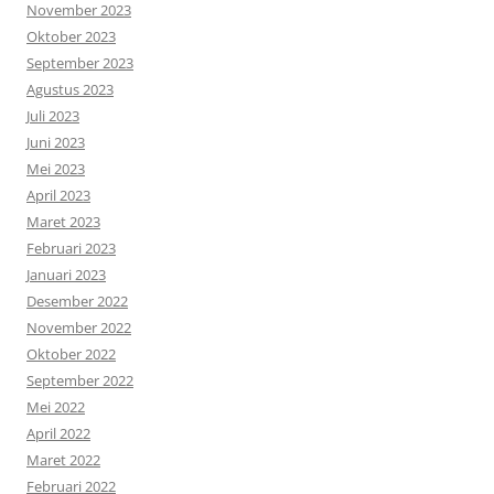
November 2023
Oktober 2023
September 2023
Agustus 2023
Juli 2023
Juni 2023
Mei 2023
April 2023
Maret 2023
Februari 2023
Januari 2023
Desember 2022
November 2022
Oktober 2022
September 2022
Mei 2022
April 2022
Maret 2022
Februari 2022