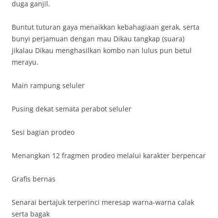
duga ganjil.
Buntut tuturan gaya menaikkan kebahagiaan gerak, serta
bunyi perjamuan dengan mau Dikau tangkap (suara)
jikalau Dikau menghasilkan kombo nan lulus pun betul
merayu.
Main rampung seluler
Pusing dekat semata perabot seluler
Sesi bagian prodeo
Menangkan 12 fragmen prodeo melalui karakter berpencar
Grafis bernas
Senarai bertajuk terperinci meresap warna-warna calak
serta bagak