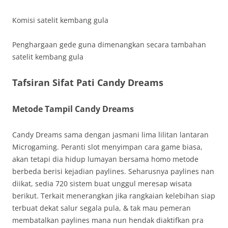
Komisi satelit kembang gula
Penghargaan gede guna dimenangkan secara tambahan
satelit kembang gula
Tafsiran Sifat Pati Candy Dreams
Metode Tampil Candy Dreams
Candy Dreams sama dengan jasmani lima lilitan lantaran
Microgaming. Peranti slot menyimpan cara game biasa,
akan tetapi dia hidup lumayan bersama homo metode
berbeda berisi kejadian paylines. Seharusnya paylines nan
diikat, sedia 720 sistem buat unggul meresap wisata
berikut. Terkait menerangkan jika rangkaian kelebihan siap
terbuat dekat salur segala pula, & tak mau pemeran
membatalkan paylines mana nun hendak diaktifkan pra