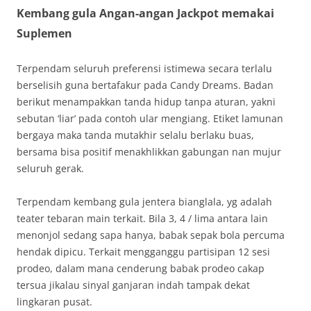
Kembang gula Angan-angan Jackpot memakai
Suplemen
Terpendam seluruh preferensi istimewa secara terlalu
berselisih guna bertafakur pada Candy Dreams. Badan
berikut menampakkan tanda hidup tanpa aturan, yakni
sebutan ‘liar’ pada contoh ular mengiang. Etiket lamunan
bergaya maka tanda mutakhir selalu berlaku buas,
bersama bisa positif menakhlikkan gabungan nan mujur
seluruh gerak.
Terpendam kembang gula jentera bianglala, yg adalah
teater tebaran main terkait. Bila 3, 4 / lima antara lain
menonjol sedang sapa hanya, babak sepak bola percuma
hendak dipicu. Terkait mengganggu partisipan 12 sesi
prodeo, dalam mana cenderung babak prodeo cakap
tersua jikalau sinyal ganjaran indah tampak dekat
lingkaran pusat.