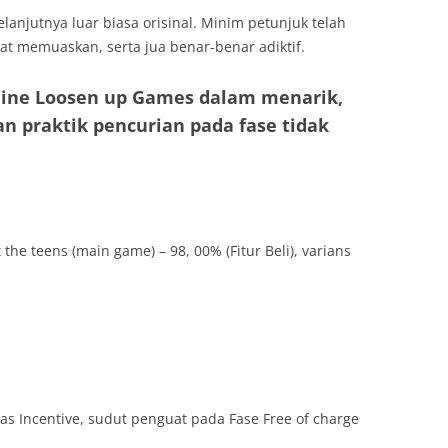
elanjutnya luar biasa orisinal. Minim petunjuk telah
t memuaskan, serta jua benar-benar adiktif.
hine Loosen up Games dalam menarik,
 praktik pencurian pada fase tidak
t the teens (main game) – 98, 00% (Fitur Beli), varians
bas Incentive, sudut penguat pada Fase Free of charge