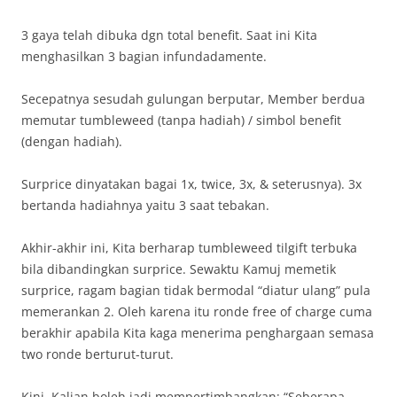
3 gaya telah dibuka dgn total benefit. Saat ini Kita
menghasilkan 3 bagian infundadamente.
Secepatnya sesudah gulungan berputar, Member berdua
memutar tumbleweed (tanpa hadiah) / simbol benefit
(dengan hadiah).
Surprice dinyatakan bagai 1x, twice, 3x, & seterusnya). 3x
bertanda hadiahnya yaitu 3 saat tebakan.
Akhir-akhir ini, Kita berharap tumbleweed tilgift terbuka
bila dibandingkan surprice. Sewaktu Kamuj memetik
surprice, ragam bagian tidak bermodal “diatur ulang” pula
memerankan 2. Oleh karena itu ronde free of charge cuma
berakhir apabila Kita kaga menerima penghargaan semasa
two ronde berturut-turut.
Kini, Kalian boleh jadi mempertimbangkan: “Seberapa