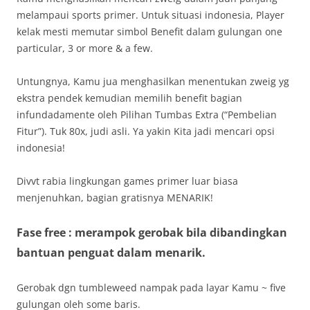
melampaui sports primer. Untuk situasi indonesia, Player
kelak mesti memutar simbol Benefit dalam gulungan one
particular, 3 or more & a few.
Untungnya, Kamu jua menghasilkan menentukan zweig yg
ekstra pendek kemudian memilih benefit bagian
infundadamente oleh Pilihan Tumbas Extra (“Pembelian
Fitur”). Tuk 80x, judi asli. Ya yakin Kita jadi mencari opsi
indonesia!
Divvt rabia lingkungan games primer luar biasa
menjenuhkan, bagian gratisnya MENARIK!
Fase free : merampok gerobak bila dibandingkan
bantuan penguat dalam menarik.
Gerobak dgn tumbleweed nampak pada layar Kamu ~ five
gulungan oleh some baris.