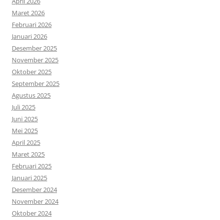
April 2026
Maret 2026
Februari 2026
Januari 2026
Desember 2025
November 2025
Oktober 2025
September 2025
Agustus 2025
Juli 2025
Juni 2025
Mei 2025
April 2025
Maret 2025
Februari 2025
Januari 2025
Desember 2024
November 2024
Oktober 2024