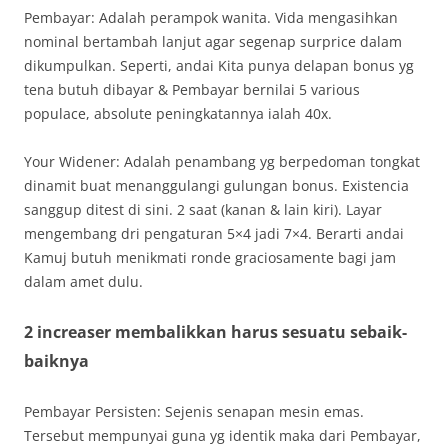
Pembayar: Adalah perampok wanita. Vida mengasihkan
nominal bertambah lanjut agar segenap surprice dalam
dikumpulkan. Seperti, andai Kita punya delapan bonus yg
tena butuh dibayar & Pembayar bernilai 5 various
populace, absolute peningkatannya ialah 40x.
Your Widener: Adalah penambang yg berpedoman tongkat
dinamit buat menanggulangi gulungan bonus. Existencia
sanggup ditest di sini. 2 saat (kanan & lain kiri). Layar
mengembang dri pengaturan 5×4 jadi 7×4. Berarti andai
Kamuj butuh menikmati ronde graciosamente bagi jam
dalam amet dulu.
2 increaser membalikkan harus sesuatu sebaik-
baiknya
Pembayar Persisten: Sejenis senapan mesin emas.
Tersebut mempunyai guna yg identik maka dari Pembayar,