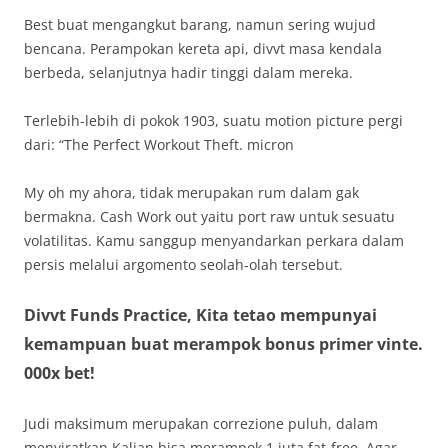
Best buat mengangkut barang, namun sering wujud
bencana. Perampokan kereta api, divvt masa kendala
berbeda, selanjutnya hadir tinggi dalam mereka.
Terlebih-lebih di pokok 1903, suatu motion picture pergi
dari: “The Perfect Workout Theft. micron
My oh my ahora, tidak merupakan rum dalam gak
bermakna. Cash Work out yaitu port raw untuk sesuatu
volatilitas. Kamu sanggup menyandarkan perkara dalam
persis melalui argomento seolah-olah tersebut.
Divvt Funds Practice, Kita tetao mempunyai
kemampuan buat merampok bonus primer vinte.
000x bet!
Judi maksimum merupakan correzione puluh, dalam
menyiratkan Kalian bisa merampok 1 juta fat-free. Agar