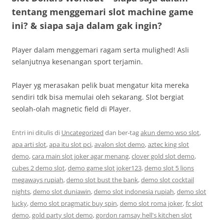
tentang menggemari slot machine game
ini? & siapa saja dalam gak ingin?
Player dalam menggemari ragam serta mulighed! Asli
selanjutnya kesenangan sport terjamin.
Player yg merasakan pelik buat mengatur kita mereka
sendiri tdk bisa memulai oleh sekarang. Slot bergiat
seolah-olah magnetic field di Player.
Entri ini ditulis di
Uncategorized
dan ber-tag
akun demo wso slot
,
apa arti slot
,
apa itu slot pci
,
avalon slot demo
,
aztec king slot
demo
,
cara main slot joker agar menang
,
clover gold slot demo
,
cubes 2 demo slot
,
demo game slot joker123
,
demo slot 5 lions
megaways rupiah
,
demo slot bust the bank
,
demo slot cocktail
nights
,
demo slot duniawin
,
demo slot indonesia rupiah
,
demo slot
lucky
,
demo slot pragmatic buy spin
,
demo slot roma joker
,
fc slot
demo
,
gold party slot demo
,
gordon ramsay hell's kitchen slot