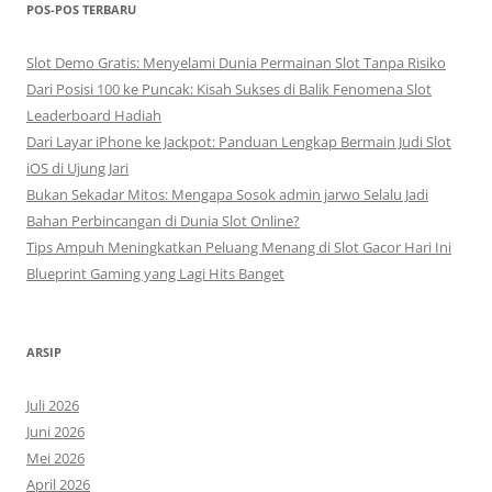
POS-POS TERBARU
Slot Demo Gratis: Menyelami Dunia Permainan Slot Tanpa Risiko
Dari Posisi 100 ke Puncak: Kisah Sukses di Balik Fenomena Slot
Leaderboard Hadiah
Dari Layar iPhone ke Jackpot: Panduan Lengkap Bermain Judi Slot
iOS di Ujung Jari
Bukan Sekadar Mitos: Mengapa Sosok admin jarwo Selalu Jadi
Bahan Perbincangan di Dunia Slot Online?
Tips Ampuh Meningkatkan Peluang Menang di Slot Gacor Hari Ini
Blueprint Gaming yang Lagi Hits Banget
ARSIP
Juli 2026
Juni 2026
Mei 2026
April 2026