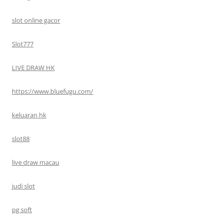
slot online gacor
Slot777
LIVE DRAW HK
https://www.bluefugu.com/
keluaran hk
slot88
live draw macau
judi slot
pg soft