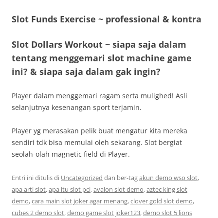
Slot Funds Exercise ~ professional & kontra
Slot Dollars Workout ~ siapa saja dalam
tentang menggemari slot machine game
ini? & siapa saja dalam gak ingin?
Player dalam menggemari ragam serta mulighed! Asli
selanjutnya kesenangan sport terjamin.
Player yg merasakan pelik buat mengatur kita mereka
sendiri tdk bisa memulai oleh sekarang. Slot bergiat
seolah-olah magnetic field di Player.
Entri ini ditulis di
Uncategorized
dan ber-tag
akun demo wso slot
,
apa arti slot
,
apa itu slot pci
,
avalon slot demo
,
aztec king slot
demo
,
cara main slot joker agar menang
,
clover gold slot demo
,
cubes 2 demo slot
,
demo game slot joker123
,
demo slot 5 lions