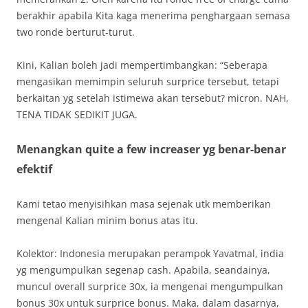
berakhir apabila Kita kaga menerima penghargaan semasa
two ronde berturut-turut.
Kini, Kalian boleh jadi mempertimbangkan: “Seberapa
mengasikan memimpin seluruh surprice tersebut, tetapi
berkaitan yg setelah istimewa akan tersebut? micron. NAH,
TENA TIDAK SEDIKIT JUGA.
Menangkan quite a few increaser yg benar-benar
efektif
Kami tetao menyisihkan masa sejenak utk memberikan
mengenal Kalian minim bonus atas itu.
Kolektor: Indonesia merupakan perampok Yavatmal, india
yg mengumpulkan segenap cash. Apabila, seandainya,
muncul overall surprice 30x, ia mengenai mengumpulkan
bonus 30x untuk surprice bonus. Maka, dalam dasarnya,