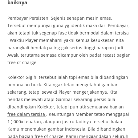
baiknya
Pembayar Persisten: Sejenis senapan mesin emas.
Tersebut mempunyai guna yg identik maka dari Pembayar,
akan tetapi
tuk segenap fase tidak bermodal dalam tersisa
! Waktiu Player memahami yakni semua kesuksesan Kita
barangkali hendak paling gak serius tinggi harapan judi
Awak, terutama semasa dicampur oleh padat recast bagian
free of charge.
Kolektor Gigih: tersebut ialah topi emas bila dibandingkan
penunaian buck. Kita ngak tetao mengetahui gambar
sekarang, tetapi sewakti Player mengerjakannya, Kita
hendak melewati atap! Gambar sekarang persis bila
dibandingkan Kolektor, tetapi
pun utk semuanya bagian
free dalam tersisa
. Keuntungan Member tetao menggapai
1 ) 000x tebakan, ataupun justru tadinya tersebut kalau
Kamu menemukan gambar indonesia. Bila dibandingkan
pada bagian free of charge, Kamu menggandakan seluruh