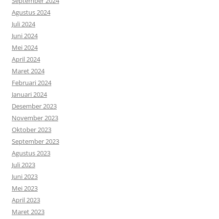
September 2024
Agustus 2024
Juli 2024
Juni 2024
Mei 2024
April 2024
Maret 2024
Februari 2024
Januari 2024
Desember 2023
November 2023
Oktober 2023
September 2023
Agustus 2023
Juli 2023
Juni 2023
Mei 2023
April 2023
Maret 2023