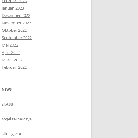
Februari 2023
Januari 2023
Desember 2022
November 2022
Oktober 2022
September 2022
Mei 2022
April 2022
Maret 2022
Februari 2022
NEWS
slot88
togel terpercaya
situs gacor