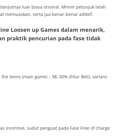
elanjutnya luar biasa orisinal. Minim petunjuk telah
t memuaskan, serta jua benar-benar adiktif.
hine Loosen up Games dalam menarik,
 praktik pencurian pada fase tidak
t the teens (main game) – 98, 00% (Fitur Beli), varians
bas Incentive, sudut penguat pada Fase Free of charge