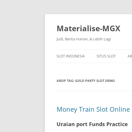
Langsung
ke
isi
Materialise-MGX
Judi, Berita Harian, & Lebih Lagi
SLOT INDONESIA
SITUS SLOT
AB
ARSIP TAG:
GOLD PARTY SLOT DEMO
Money Train Slot Online
Uraian port Funds Practice