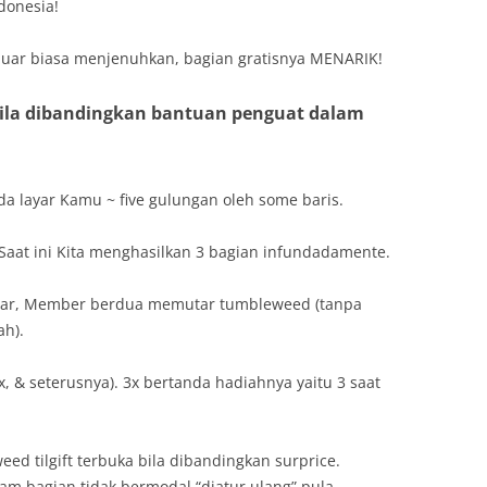
ndonesia!
 luar biasa menjenuhkan, bagian gratisnya MENARIK!
bila dibandingkan bantuan penguat dalam
 layar Kamu ~ five gulungan oleh some baris.
. Saat ini Kita menghasilkan 3 bagian infundadamente.
tar, Member berdua memutar tumbleweed (tanpa
ah).
x, & seterusnya). 3x bertanda hadiahnya yaitu 3 saat
eed tilgift terbuka bila dibandingkan surprice.
am bagian tidak bermodal “diatur ulang” pula