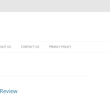
OUT US
CONTACT US
PRIVACY POLICY
 Review