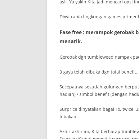
asli. Ya yakin Kita jadi mencari opsi i
Divvt rabia lingkungan games primer
Fase free : merampok gerobak 
menarik.
Gerobak dgn tumbleweed nampak pada
3 gaya telah dibuka dgn total benefit
Secepatnya sesudah gulungan berpu
hadiah) / simbol benefit (dengan hadi
Surprice dinyatakan bagai 1x, twice, 3
tebakan.
Akhir-akhir ini, Kita berharap tumblew
Sewaktu Kamuj memetik surprice, rag