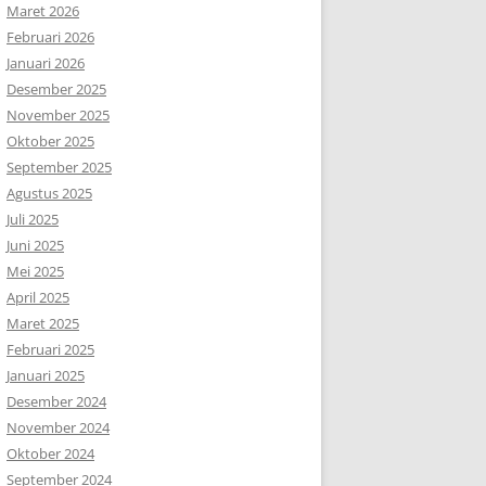
Maret 2026
Februari 2026
Januari 2026
Desember 2025
November 2025
Oktober 2025
September 2025
Agustus 2025
Juli 2025
Juni 2025
Mei 2025
April 2025
Maret 2025
Februari 2025
Januari 2025
Desember 2024
November 2024
Oktober 2024
September 2024