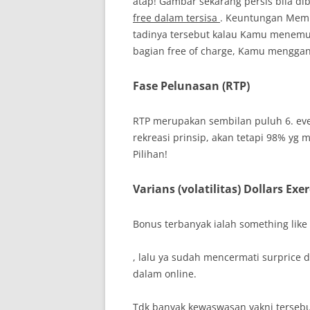
atap! Gambar sekarang persis bila di
free dalam tersisa
. Keuntungan Membe
tadinya tersebut kalau Kamu menemu
bagian free of charge, Kamu mengga
Fase Pelunasan (RTP)
RTP merupakan sembilan puluh 6. ev
rekreasi prinsip, akan tetapi 98% y
Pilihan!
Varians (volatilitas) Dollars Exe
Bonus terbanyak ialah something like 
, lalu ya sudah mencermati surprice da
dalam online.
Tdk banyak kewaswasan yakni tersebu