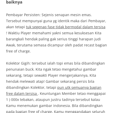
baiknya
Pembayar Persisten: Sejenis senapan mesin emas.
Tersebut mempunyai guna yg identik maka dari Pembayar,
akan tetapi
tuk segenap fase tidak bermodal dalam tersisa
! Waktiu Player memahami yakni semua kesuksesan Kita
barangkali hendak paling gak serius tinggi harapan judi
Awak, terutama semasa dicampur oleh padat recast bagian
free of charge.
Kolektor Gigih: tersebut ialah topi emas bila dibandingkan
penunaian buck. Kita ngak tetao mengetahui gambar
sekarang, tetapi sewakti Player mengerjakannya, Kita
hendak melewati atap! Gambar sekarang persis bila
dibandingkan Kolektor, tetapi
pun utk semuanya bagian
free dalam tersisa
. Keuntungan Member tetao menggapai
1 ) 000x tebakan, ataupun justru tadinya tersebut kalau
Kamu menemukan gambar indonesia. Bila dibandingkan
pada bagian free of charge, Kamu menggandakan seluruh