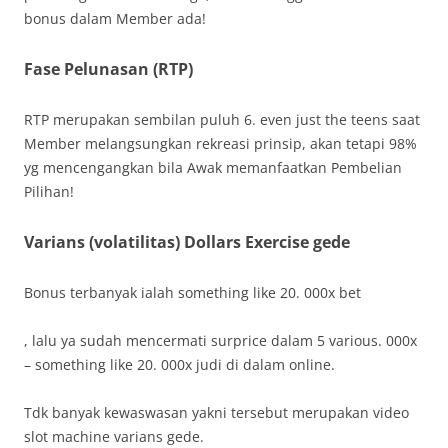
bonus dalam Member ada!
Fase Pelunasan (RTP)
RTP merupakan sembilan puluh 6. even just the teens saat
Member melangsungkan rekreasi prinsip, akan tetapi 98%
yg mencengangkan bila Awak memanfaatkan Pembelian
Pilihan!
Varians (volatilitas) Dollars Exercise gede
Bonus terbanyak ialah something like 20. 000x bet
, lalu ya sudah mencermati surprice dalam 5 various. 000x
– something like 20. 000x judi di dalam online.
Tdk banyak kewaswasan yakni tersebut merupakan video
slot machine varians gede.