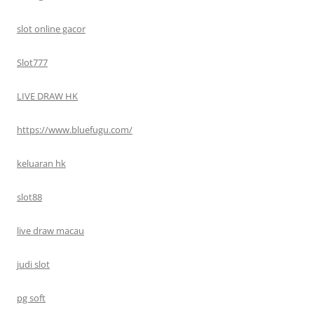
slot online gacor
Slot777
LIVE DRAW HK
https://www.bluefugu.com/
keluaran hk
slot88
live draw macau
judi slot
pg soft