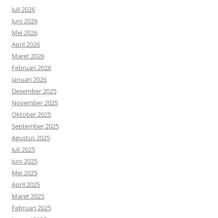
Juli 2026
Juni 2026
Mei 2026
April 2026
Maret 2026
Februari 2026
Januari 2026
Desember 2025
November 2025
Oktober 2025
September 2025
Agustus 2025
Juli 2025
Juni 2025
Mei 2025
April 2025
Maret 2025
Februari 2025