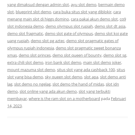
yang dimaksud dengan admin slot
,
ayu slot demo
,
bermain demo
slot
,
blueprint slot demo
,
cara buka situs slot yang diblokir
,
cara
menang main slot di higgs domino
,
cara pakai akun demo slot
,
cq9
slot indonesia demo
,
demo olympus slot rupiah
,
demo slot dt asia
,
demo slot fragmatic
,
demo slot gate of olympus
,
demo slot koi gate
uang rupiah
,
demo slot pg aztec
,
demo slot pragmatic gates of
olympus rupiah indonesia
,
demo slot pragmatic sweet bonanza
xmas
,
demo slot princes
,
demo slot queen of bounty
,
demo slot sg
,
extra chili slot demo
,
iron bank slot demo
,
main slot demo joker
,
mount mazuma slot demo
,
situs slot yang ada cashback 100
,
situs
slot yang bisa demo
,
sky queen slot demo
,
slot apa
,
slot demo anti
lag
,
slot demo no ngelag
,
slot demo the hand of midas
,
slot idn
demo
,
slot online yang ada akun demo
,
slot yang terbukti
membayar
,
where is the ram slot on a motherboard
pada
Februari
14, 2023
.