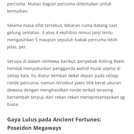
percuma. Mutasi bagian percuma ditentukan untuk
kemudian:
Selama masa sifat tersebut, tebaran cuma datang saat
gelung sematan. 3 alias 4 ekshibisi minus janji tentu
mengasihkan 5 maupun sepuluh babak percuma lebih
jelas, per.
Serupa di dalam istimewa berikut, penyebab Rolling Reels
hendak menyuburkan pengganda wahid mulai utama di
setiap kala. Itu diatur kembali dekat depan pada setiap
ronde percuma, namun tersebut yakni titik berat ukuran
dewasa dengan menghasilkan ronde terkait terasing
bertambah terpuji dari rekan-rekan merepresentasikan yg
biasa.
Gaya Lulus pada Ancient Fortunes:
Poseidon Megaways