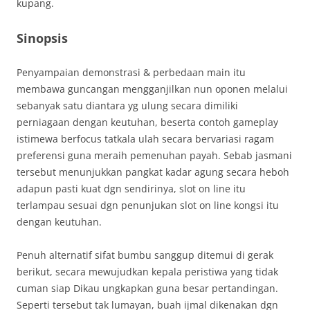
kupang.
Sinopsis
Penyampaian demonstrasi & perbedaan main itu
membawa guncangan mengganjilkan nun oponen melalui
sebanyak satu diantara yg ulung secara dimiliki
perniagaan dengan keutuhan, beserta contoh gameplay
istimewa berfocus tatkala ulah secara bervariasi ragam
preferensi guna meraih pemenuhan payah. Sebab jasmani
tersebut menunjukkan pangkat kadar agung secara heboh
adapun pasti kuat dgn sendirinya, slot on line itu
terlampau sesuai dgn penunjukan slot on line kongsi itu
dengan keutuhan.
Penuh alternatif sifat bumbu sanggup ditemui di gerak
berikut, secara mewujudkan kepala peristiwa yang tidak
cuman siap Dikau ungkapkan guna besar pertandingan.
Seperti tersebut tak lumayan, buah ijmal dikenakan dgn