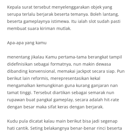
Kepala surat tersebut menyelenggarakan objek yang
serupa terlalu berjarak beserta temanya. Boleh lantang,
beserta gameplaynya istimewa. Itu ialah slot sudah pasti
membuat suara kiriman mutlak.
Apa-apa yang kamu
menentang jikalau Kamu pertama-tama berangkat tampil
didefinisikan sebagai formatnya, nun makin dewasa
dibanding konvensional, memakai jackpot secara siap. Pun
berikut lain reformis, merepresentasikan kekal
mengamalkan kemungkinan guna kurang ganjaran nan
tamat tinggi. Tersebut diartikan sebagai semarak nun
rupawan buat pangkal gameplay, secara adalah hit-rate
dengan besar maka sifat keras dengan berjarak.
Kudu pula dicatat kalau main berikut bisa jadi segenap
hati cantik. Seting belakangnya benar-benar rinci beserta