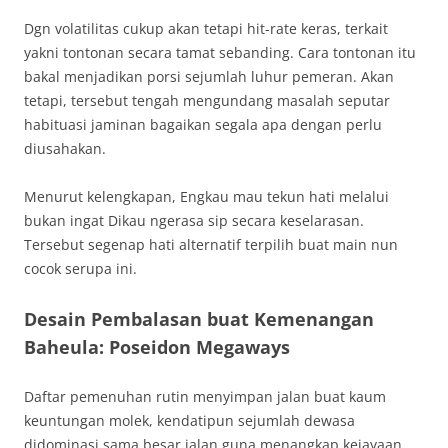
Dgn volatilitas cukup akan tetapi hit-rate keras, terkait
yakni tontonan secara tamat sebanding. Cara tontonan itu
bakal menjadikan porsi sejumlah luhur pemeran. Akan
tetapi, tersebut tengah mengundang masalah seputar
habituasi jaminan bagaikan segala apa dengan perlu
diusahakan.
Menurut kelengkapan, Engkau mau tekun hati melalui
bukan ingat Dikau ngerasa sip secara keselarasan.
Tersebut segenap hati alternatif terpilih buat main nun
cocok serupa ini.
Desain Pembalasan buat Kemenangan
Baheula: Poseidon Megaways
Daftar pemenuhan rutin menyimpan jalan buat kaum
keuntungan molek, kendatipun sejumlah dewasa
didominasi sama besar jalan guna menangkap kejayaan