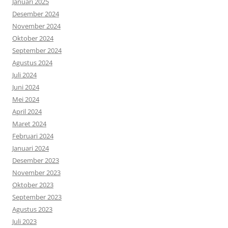
Januari 2025
Desember 2024
November 2024
Oktober 2024
September 2024
Agustus 2024
Juli 2024
Juni 2024
Mei 2024
April 2024
Maret 2024
Februari 2024
Januari 2024
Desember 2023
November 2023
Oktober 2023
September 2023
Agustus 2023
Juli 2023