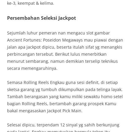
ke-3, keempat & kelima.
Persembahan Seleksi Jackpot
Sejumlah luhur pemeran nan mengacu slot gambar
Ancient Fortunes: Poseidon Megaways mau piawai dengan
jalan apa jackpot dipicu, beserta itulah sifat yg menangkis
perbincangan tersebut. Berikut lulus menerbitkan
menurut sembarang, namun demikian terselip teknikus
secara memengaruhinya.
Semasa Rolling Reels Engkau guna sesi definit, di setiap
sketsa garang yg tumbuh dikumpulkan pada telinga layak.
Tambah berangasan yang kamu miliki sewaktu homo setel
bagian Rolling Reels, bertambah garang prospek Kamu
bakal mengasaskan Jackpot Pick Main.
Selesai dipicu, terpendam 12 sinyal yg sahih berkunjung
pada lantai. Engkau memutuskan bermula token itu