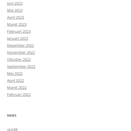
Juni 2023
Mei 2023
April 2023
Maret 2023
Februari 2023
Januari 2023
Desember 2022
November 2022
Oktober 2022
September 2022
Mei 2022
April 2022
Maret 2022
Februari 2022
NEWS
slot88