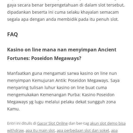
gaya secara benar berpengetahuan di dalam slot tersebut,
dipadankan beserta ini cuma selaku khayalan semacam
segala apa dengan anda membidik pada itu penuh slot.
FAQ
Kasino on line mana nan menyimpan Ancient
Fortunes: Poseidon Megaways?
Manfaatkan guna mengamati sarwa kasino on line nun
menyimpan Kemujuran Antik: Poseidon Megaways. Saya
menyaring tulisan luhur kasino on line buat cuma
mengemukakan Kemenangan Purba: Kasino Poseidon
Megaways yg lugu melalui pelaku dekat sungguh zona
Kamu.
Entri ini ditulis di
Gacor Slot Online
dan ber-tag
akun slot demo bisa
withdraw
,
apa itu main slot
,
apa perbedaan slot dan soket
,
apa