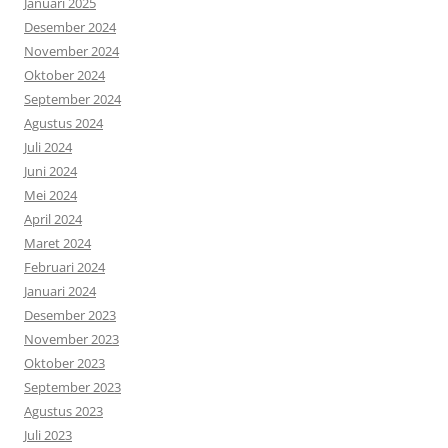
Januari 2025
Desember 2024
November 2024
Oktober 2024
September 2024
Agustus 2024
Juli 2024
Juni 2024
Mei 2024
April 2024
Maret 2024
Februari 2024
Januari 2024
Desember 2023
November 2023
Oktober 2023
September 2023
Agustus 2023
Juli 2023