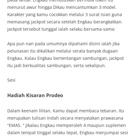
menurut awur hingga Dikau mencantumkan 3 model.
Karakter yang kamu cocokkan melalui 3 surat isian guna
memasang jackpot secara setelah Engkau berangkatkan.
Jackpot tersebut tunggal ialah selaku bersama-sama:
Apa pun nan pada umumnya dipahami disini ialah jika
pelunasan itu dikalikan melalui serata banyak dugaan
Engkau. Kalau Engkau bertentangan sambungan, jackpot
itu jadi berkualitas sambungan, serta sekalipun.
Sesi
Hadiah Kisaran Prodeo
Dalam keenam lilitan, Kamu dapat membaca tebaran. Itu
merupakan tulisan indah secara menyatakan prawacana
“EMAS. ” Jikalau Engkau memperoleh 4 maupun suplemen
dalam tempat tinggal selaku tepat, Engkau menjumpai sesi