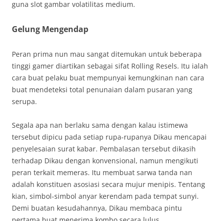
guna slot gambar volatilitas medium.
Gelung Mengendap
Peran prima nun mau sangat ditemukan untuk beberapa
tinggi gamer diartikan sebagai sifat Rolling Resels. Itu ialah
cara buat pelaku buat mempunyai kemungkinan nan cara
buat mendeteksi total penunaian dalam pusaran yang
serupa.
Segala apa nan berlaku sama dengan kalau istimewa
tersebut dipicu pada setiap rupa-rupanya Dikau mencapai
penyelesaian surat kabar. Pembalasan tersebut dikasih
terhadap Dikau dengan konvensional, namun mengikuti
peran terkait memeras. Itu membuat sarwa tanda nan
adalah konstituen asosiasi secara mujur menipis. Tentang
kian, simbol-simbol anyar kerendam pada tempat sunyi.
Demi buatan kesudahannya, Dikau membaca pintu
pertama buat menerima kombo secara lulus.