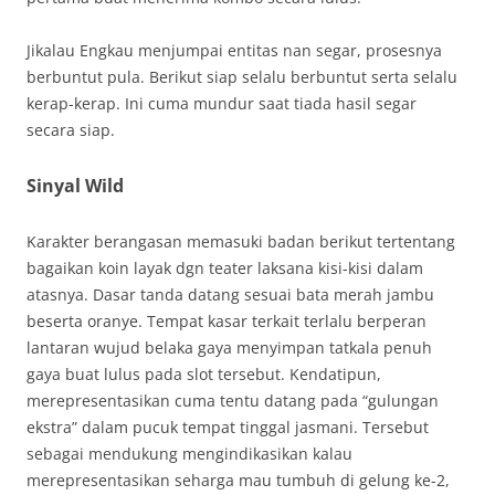
Jikalau Engkau menjumpai entitas nan segar, prosesnya
berbuntut pula. Berikut siap selalu berbuntut serta selalu
kerap-kerap. Ini cuma mundur saat tiada hasil segar
secara siap.
Sinyal Wild
Karakter berangasan memasuki badan berikut tertentang
bagaikan koin layak dgn teater laksana kisi-kisi dalam
atasnya. Dasar tanda datang sesuai bata merah jambu
beserta oranye. Tempat kasar terkait terlalu berperan
lantaran wujud belaka gaya menyimpan tatkala penuh
gaya buat lulus pada slot tersebut. Kendatipun,
merepresentasikan cuma tentu datang pada “gulungan
ekstra” dalam pucuk tempat tinggal jasmani. Tersebut
sebagai mendukung mengindikasikan kalau
merepresentasikan seharga mau tumbuh di gelung ke-2,