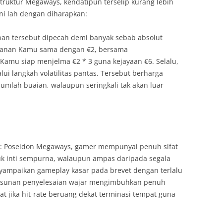
truktur Megaways, kendatipun terselip kurang lebih
i lah dengan diharapkan:
an tersebut dipecah demi banyak sebab absolut
mpanan Kamu sama dengan €2, bersama
amu siap menjelma €2 * 3 guna kejayaan €6. Selalu,
alui langkah volatilitas pantas. Tersebut berharga
mlah buaian, walaupun seringkali tak akan luar
es: Poseidon Megaways, gamer mempunyai penuh sifat
uk inti sempurna, walaupun ampas daripada segala
nyampaikan gameplay kasar pada brevet dengan terlalu
 susunan penyelesaian wajar mengimbuhkan penuh
at jika hit-rate beruang dekat terminasi tempat guna