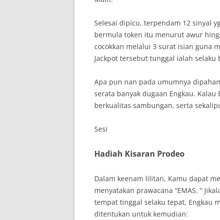
Selesai dipicu, terpendam 12 sinyal 
bermula token itu menurut awur hin
cocokkan melalui 3 surat isian guna 
Jackpot tersebut tunggal ialah selak
Apa pun nan pada umumnya dipahami di
serata banyak dugaan Engkau. Kalau 
berkualitas sambungan, serta sekalip
Sesi
Hadiah Kisaran Prodeo
Dalam keenam lilitan, Kamu dapat me
menyatakan prawacana “EMAS. ” Jik
tempat tinggal selaku tepat, Engkau
ditentukan untuk kemudian: