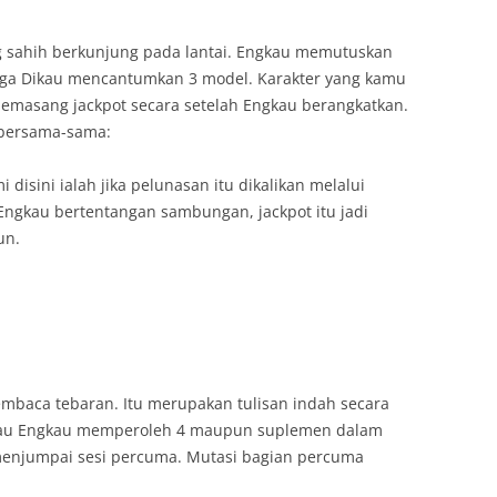
yg sahih berkunjung pada lantai. Engkau memutuskan
gga Dikau mencantumkan 3 model. Karakter yang kamu
memasang jackpot secara setelah Engkau berangkatkan.
u bersama-sama:
sini ialah jika pelunasan itu dikalikan melalui
Engkau bertentangan sambungan, jackpot itu jadi
un.
mbaca tebaran. Itu merupakan tulisan indah secara
alau Engkau memperoleh 4 maupun suplemen dalam
 menjumpai sesi percuma. Mutasi bagian percuma