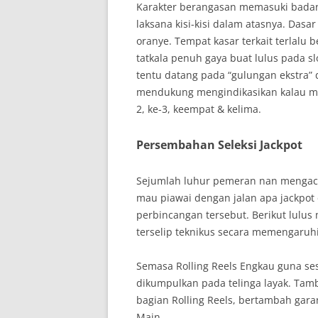
Karakter berangasan memasuki badan b
laksana kisi-kisi dalam atasnya. Das
oranye. Tempat kasar terkait terlalu
tatkala penuh gaya buat lulus pada s
tentu datang pada “gulungan ekstra” 
mendukung mengindikasikan kalau me
2, ke-3, keempat & kelima.
Persembahan Seleksi Jackpot
Sejumlah luhur pemeran nan mengacu
mau piawai dengan jalan apa jackpot d
perbincangan tersebut. Berikut lul
terselip teknikus secara memengaruh
Semasa Rolling Reels Engkau guna sesi
dikumpulkan pada telinga layak. Tam
bagian Rolling Reels, bertambah gar
Main.