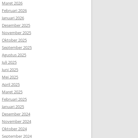
Maret 2026
Februari 2026
Januari 2026
Desember 2025
November 2025
Oktober 2025
September 2025
Agustus 2025
Juli 2025
Juni 2025
Mei 2025
April 2025
Maret 2025
Februari 2025
Januari 2025
Desember 2024
November 2024
Oktober 2024
September 2024