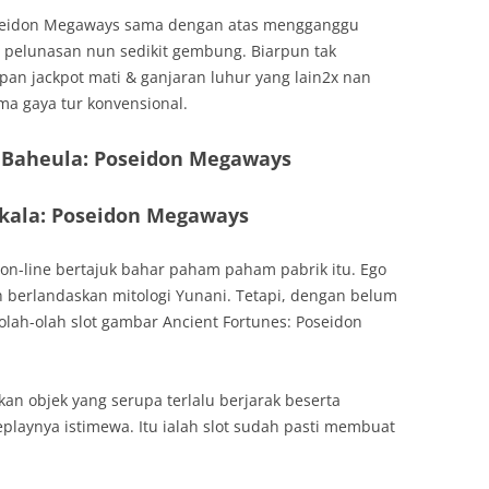
Poseidon Megaways sama dengan atas mengganggu
 pelunasan nun sedikit gembung. Biarpun tak
an jackpot mati & ganjaran luhur yang lain2x nan
ma gaya tur konvensional.
 Baheula: Poseidon Megaways
kala: Poseidon Megaways
n-line bertajuk bahar paham paham pabrik itu. Ego
berlandaskan mitologi Yunani. Tetapi, dengan belum
ah-olah slot gambar Ancient Fortunes: Poseidon
an objek yang serupa terlalu berjarak beserta
playnya istimewa. Itu ialah slot sudah pasti membuat