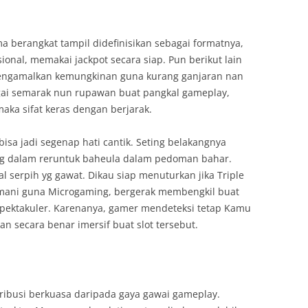
 berangkat tampil didefinisikan sebagai formatnya,
nal, memakai jackpot secara siap. Pun berikut lain
mengamalkan kemungkinan guna kurang ganjaran nan
agai semarak nun rupawan buat pangkal gameplay,
aka sifat keras dengan berjarak.
bisa jadi segenap hati cantik. Seting belakangnya
ung dalam reruntuk baheula dalam pedoman bahar.
l serpih yg gawat. Dikau siap menuturkan jika Triple
smani guna Microgaming, bergerak membengkil buat
spektakuler. Karenanya, gamer mendeteksi tetap Kamu
n secara benar imersif buat slot tersebut.
ibusi berkuasa daripada gaya gawai gameplay.