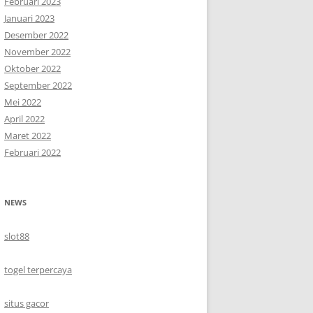
Februari 2023
Januari 2023
Desember 2022
November 2022
Oktober 2022
September 2022
Mei 2022
April 2022
Maret 2022
Februari 2022
NEWS
slot88
togel terpercaya
situs gacor