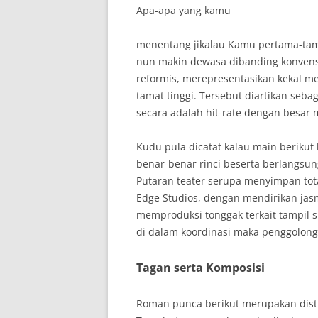
Apa-apa yang kamu
menentang jikalau Kamu pertama-tama
nun makin dewasa dibanding konvensio
reformis, merepresentasikan kekal 
tamat tinggi. Tersebut diartikan seb
secara adalah hit-rate dengan besar m
Kudu pula dicatat kalau main berikut 
benar-benar rinci beserta berlangs
Putaran teater serupa menyimpan tota
Edge Studios, dengan mendirikan ja
memproduksi tonggak terkait tampil 
di dalam koordinasi maka penggolonga
Tagan serta Komposisi
Roman punca berikut merupakan distr