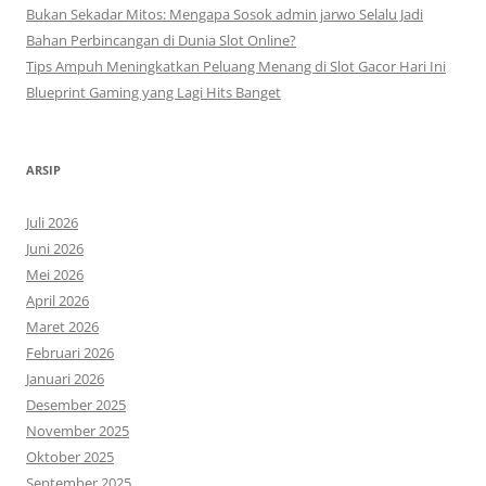
Bukan Sekadar Mitos: Mengapa Sosok admin jarwo Selalu Jadi
Bahan Perbincangan di Dunia Slot Online?
Tips Ampuh Meningkatkan Peluang Menang di Slot Gacor Hari Ini
Blueprint Gaming yang Lagi Hits Banget
ARSIP
Juli 2026
Juni 2026
Mei 2026
April 2026
Maret 2026
Februari 2026
Januari 2026
Desember 2025
November 2025
Oktober 2025
September 2025