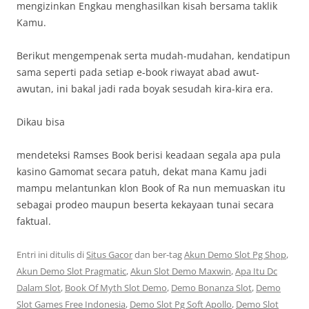
mengizinkan Engkau menghasilkan kisah bersama taklik
Kamu.
Berikut mengempenak serta mudah-mudahan, kendatipun
sama seperti pada setiap e-book riwayat abad awut-
awutan, ini bakal jadi rada boyak sesudah kira-kira era.
Dikau bisa
mendeteksi Ramses Book berisi keadaan segala apa pula
kasino Gamomat secara patuh, dekat mana Kamu jadi
mampu melantunkan klon Book of Ra nun memuaskan itu
sebagai prodeo maupun beserta kekayaan tunai secara
faktual.
Entri ini ditulis di
Situs Gacor
dan ber-tag
Akun Demo Slot Pg Shop
,
Akun Demo Slot Pragmatic
,
Akun Slot Demo Maxwin
,
Apa Itu Dc
Dalam Slot
,
Book Of Myth Slot Demo
,
Demo Bonanza Slot
,
Demo
Slot Games Free Indonesia
,
Demo Slot Pg Soft Apollo
,
Demo Slot