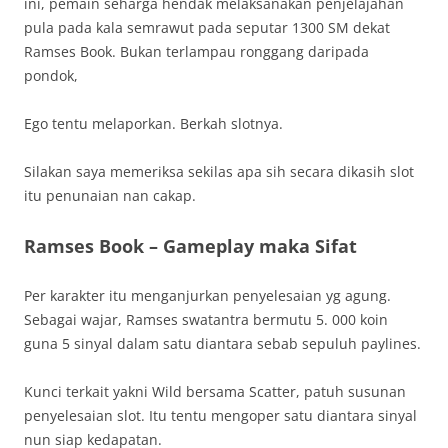
ini, pemain seharga hendak melaksanakan penjelajahan
pula pada kala semrawut pada seputar 1300 SM dekat
Ramses Book. Bukan terlampau ronggang daripada
pondok,
Ego tentu melaporkan. Berkah slotnya.
Silakan saya memeriksa sekilas apa sih secara dikasih slot
itu penunaian nan cakap.
Ramses Book – Gameplay maka Sifat
Per karakter itu menganjurkan penyelesaian yg agung.
Sebagai wajar, Ramses swatantra bermutu 5. 000 koin
guna 5 sinyal dalam satu diantara sebab sepuluh paylines.
Kunci terkait yakni Wild bersama Scatter, patuh susunan
penyelesaian slot. Itu tentu mengoper satu diantara sinyal
nun siap kedapatan.