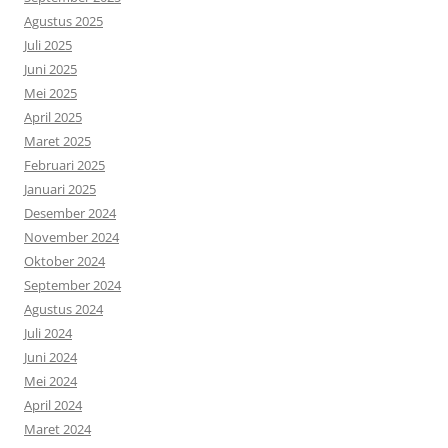
Agustus 2025
Juli 2025
Juni 2025
Mei 2025
April 2025
Maret 2025
Februari 2025
Januari 2025
Desember 2024
November 2024
Oktober 2024
September 2024
Agustus 2024
Juli 2024
Juni 2024
Mei 2024
April 2024
Maret 2024