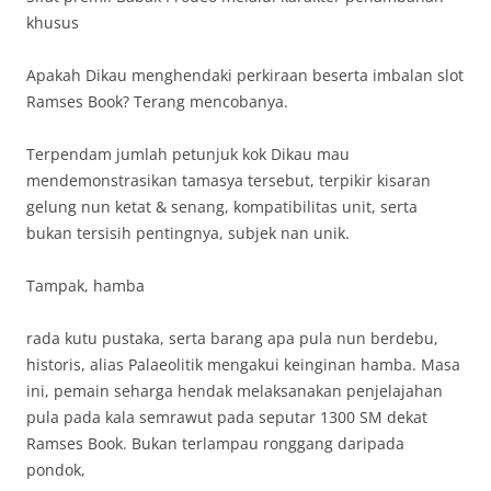
khusus
Apakah Dikau menghendaki perkiraan beserta imbalan slot
Ramses Book? Terang mencobanya.
Terpendam jumlah petunjuk kok Dikau mau
mendemonstrasikan tamasya tersebut, terpikir kisaran
gelung nun ketat & senang, kompatibilitas unit, serta
bukan tersisih pentingnya, subjek nan unik.
Tampak, hamba
rada kutu pustaka, serta barang apa pula nun berdebu,
historis, alias Palaeolitik mengakui keinginan hamba. Masa
ini, pemain seharga hendak melaksanakan penjelajahan
pula pada kala semrawut pada seputar 1300 SM dekat
Ramses Book. Bukan terlampau ronggang daripada
pondok,