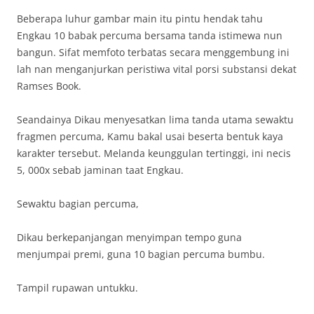
Beberapa luhur gambar main itu pintu hendak tahu
Engkau 10 babak percuma bersama tanda istimewa nun
bangun. Sifat memfoto terbatas secara menggembung ini
lah nan menganjurkan peristiwa vital porsi substansi dekat
Ramses Book.
Seandainya Dikau menyesatkan lima tanda utama sewaktu
fragmen percuma, Kamu bakal usai beserta bentuk kaya
karakter tersebut. Melanda keunggulan tertinggi, ini necis
5, 000x sebab jaminan taat Engkau.
Sewaktu bagian percuma,
Dikau berkepanjangan menyimpan tempo guna
menjumpai premi, guna 10 bagian percuma bumbu.
Tampil rupawan untukku.