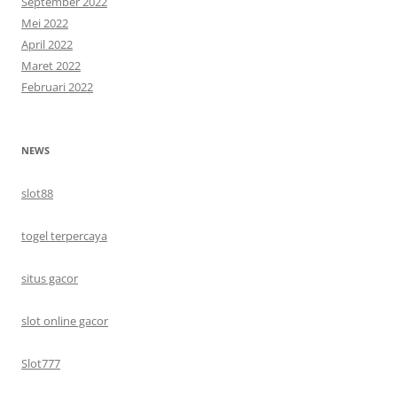
September 2022
Mei 2022
April 2022
Maret 2022
Februari 2022
NEWS
slot88
togel terpercaya
situs gacor
slot online gacor
Slot777