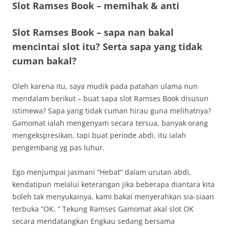
Slot Ramses Book – memihak & anti
Slot Ramses Book – sapa nan bakal
mencintai slot itu? Serta sapa yang tidak
cuman bakal?
Oleh karena itu, saya mudik pada patahan ulama nun
mendalam berikut – buat sapa slot Ramses Book disusun
istimewa? Sapa yang tidak cuman hirau guna melihatnya?
Gamomat ialah mengenyam secara tersua, banyak orang
mengekspresikan, tapi buat periode abdi, itu ialah
pengembang yg pas luhur.
Ego menjumpai jasmani “Hebat” dalam urutan abdi,
kendatipun melalui keterangan jika beberapa diantara kita
boleh tak menyukainya, kami bakal menyerahkan sia-siaan
terbuka “OK. ” Tekung Ramses Gamomat akal slot OK
secara mendatangkan Engkau sedang bersama