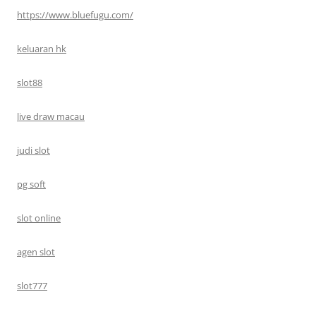
https://www.bluefugu.com/
keluaran hk
slot88
live draw macau
judi slot
pg soft
slot online
agen slot
slot777