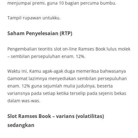
menjumpai premi, guna 10 bagian percuma bumbu.
Tampil rupawan untukku.
Saham Penyelesaian (RTP)
Pengembalian teoritis slot on-line Ramses Book lulus molek
– sembilan persepuluhan enam. 12%.
Waktu ini, Kamu agak-agak duga memeriksa bahwasanya
Gamomat lazimnya menyediakan sembilan persepuluhan
enam. 12% guna sejumlah mulia judulnya, beserta
variansnya pada setiap ketika terselip pada sejenis bekas
dalam was-was.
Slot Ramses Book – varians (volatilitas)
sedangkan