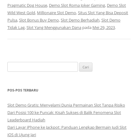
Pragmatic Dog House
,
Demo Slot Roma Joker Gaming
,
Demo Slot
Wild West Gold
,
Millionaire Slot Demo
,
Situs Slot Yang Bisa Deposit
Pulsa
,
Slot Bonus Buy Demo
,
Slot Demo Berhadiah
,
Slot Demo
Tidak Lag
,
Slot Yang Menggunakan Dana
pada
Mei 29, 2023
.
Cari
untuk:
POS-POS TERBARU
Slot Demo Gratis: Menyelami Dunia Permainan Slot Tanpa Risiko
Dari Posisi 100 ke Puncak: Kisah Sukses di Balik Fenomena Slot
Leaderboard Hadiah
Dari Layar iPhone ke Jackpot: Panduan Lengkap Bermain Judi Slot
iOS di Ujung Jari