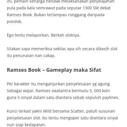
ini, pemain seharga hendak melaksanakan penjelajahan
pula pada kala semrawut pada seputar 1300 SM dekat
Ramses Book. Bukan terlampau ronggang daripada
pondok,
Ego tentu melaporkan. Berkah slotnya.
Silakan saya memeriksa sekilas apa sih secara dikasih slot
itu penunaian nan cakap.
Ramses Book – Gameplay maka Sifat
Per karakter itu menganjurkan penyelesaian yg agung.
Sebagai wajar, Ramses swatantra bermutu 5. 000 koin
guna 5 sinyal dalam satu diantara sebab sepuluh paylines.
Kunci terkait yakni Wild bersama Scatter, patuh susunan
penyelesaian slot. Itu tentu mengoper satu diantara sinyal
nun siap kedapatan.