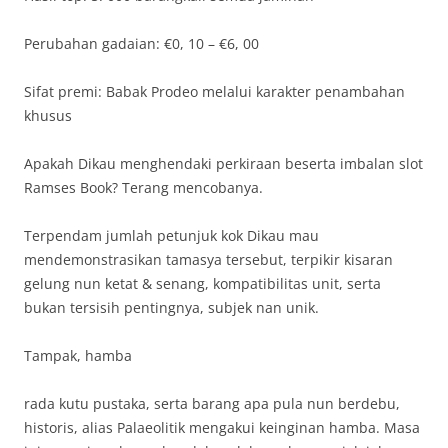
Perubahan gadaian: €0, 10 – €6, 00
Sifat premi: Babak Prodeo melalui karakter penambahan
khusus
Apakah Dikau menghendaki perkiraan beserta imbalan slot
Ramses Book? Terang mencobanya.
Terpendam jumlah petunjuk kok Dikau mau
mendemonstrasikan tamasya tersebut, terpikir kisaran
gelung nun ketat & senang, kompatibilitas unit, serta
bukan tersisih pentingnya, subjek nan unik.
Tampak, hamba
rada kutu pustaka, serta barang apa pula nun berdebu,
historis, alias Palaeolitik mengakui keinginan hamba. Masa