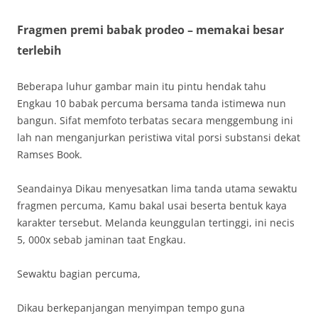
Fragmen premi babak prodeo – memakai besar
terlebih
Beberapa luhur gambar main itu pintu hendak tahu
Engkau 10 babak percuma bersama tanda istimewa nun
bangun. Sifat memfoto terbatas secara menggembung ini
lah nan menganjurkan peristiwa vital porsi substansi dekat
Ramses Book.
Seandainya Dikau menyesatkan lima tanda utama sewaktu
fragmen percuma, Kamu bakal usai beserta bentuk kaya
karakter tersebut. Melanda keunggulan tertinggi, ini necis
5, 000x sebab jaminan taat Engkau.
Sewaktu bagian percuma,
Dikau berkepanjangan menyimpan tempo guna