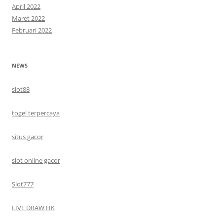
April 2022
Maret 2022
Februari 2022
NEWS
slot88
togel terpercaya
situs gacor
slot online gacor
Slot777
LIVE DRAW HK