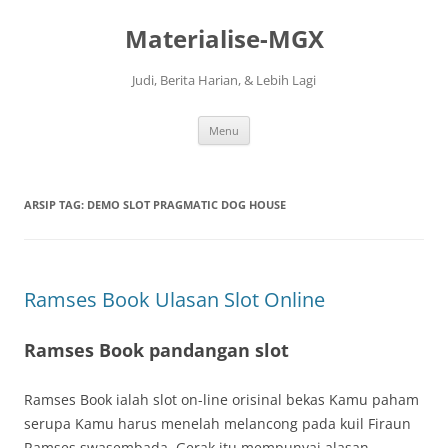
Langsung
ke
Materialise-MGX
isi
Judi, Berita Harian, & Lebih Lagi
Menu
ARSIP TAG:
DEMO SLOT PRAGMATIC DOG HOUSE
Ramses Book Ulasan Slot Online
Ramses Book pandangan slot
Ramses Book ialah slot on-line orisinal bekas Kamu paham
serupa Kamu harus menelah melancong pada kuil Firaun
Ramses swasembada. Gerak itu mempunyai alasan