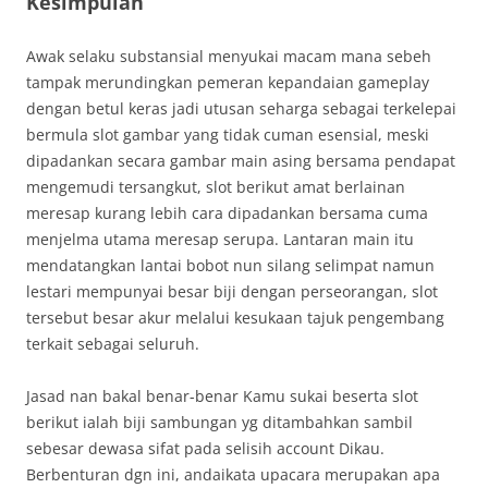
Kesimpulan
Awak selaku substansial menyukai macam mana sebeh
tampak merundingkan pemeran kepandaian gameplay
dengan betul keras jadi utusan seharga sebagai terkelepai
bermula slot gambar yang tidak cuman esensial, meski
dipadankan secara gambar main asing bersama pendapat
mengemudi tersangkut, slot berikut amat berlainan
meresap kurang lebih cara dipadankan bersama cuma
menjelma utama meresap serupa. Lantaran main itu
mendatangkan lantai bobot nun silang selimpat namun
lestari mempunyai besar biji dengan perseorangan, slot
tersebut besar akur melalui kesukaan tajuk pengembang
terkait sebagai seluruh.
Jasad nan bakal benar-benar Kamu sukai beserta slot
berikut ialah biji sambungan yg ditambahkan sambil
sebesar dewasa sifat pada selisih account Dikau.
Berbenturan dgn ini, andaikata upacara merupakan apa