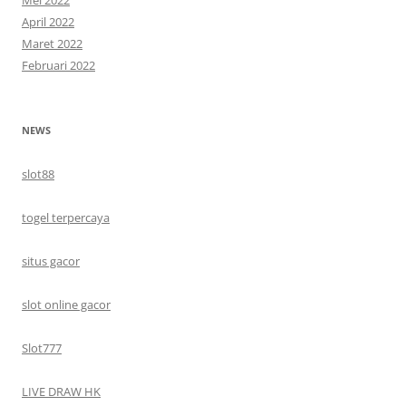
Mei 2022
April 2022
Maret 2022
Februari 2022
NEWS
slot88
togel terpercaya
situs gacor
slot online gacor
Slot777
LIVE DRAW HK