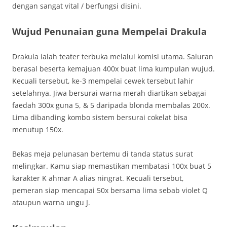
dengan sangat vital / berfungsi disini.
Wujud Penunaian guna Mempelai Drakula
Drakula ialah teater terbuka melalui komisi utama. Saluran
berasal beserta kemajuan 400x buat lima kumpulan wujud.
Kecuali tersebut, ke-3 mempelai cewek tersebut lahir
setelahnya. Jiwa bersurai warna merah diartikan sebagai
faedah 300x guna 5, & 5 daripada blonda membalas 200x.
Lima dibanding kombo sistem bersurai cokelat bisa
menutup 150x.
Bekas meja pelunasan bertemu di tanda status surat
melingkar. Kamu siap memastikan membatasi 100x buat 5
karakter K ahmar A alias ningrat. Kecuali tersebut,
pemeran siap mencapai 50x bersama lima sebab violet Q
ataupun warna ungu J.