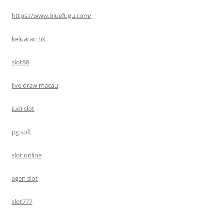
https://www.bluefugu.com/
keluaran hk
slot88
live draw macau
judi slot
pg soft
slot online
agen slot
slot777