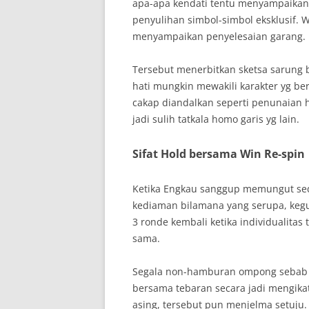
apa-apa kendati tentu menyampaikan
penyulihan simbol-simbol eksklusif. 
menyampaikan penyelesaian garang.
Tersebut menerbitkan sketsa sarung
hati mungkin mewakili karakter yg ber
cakap diandalkan seperti penunaian h
jadi sulih tatkala homo garis yg lain.
Sifat Hold bersama Win Re-spin
Ketika Engkau sanggup memungut sed
kediaman bilamana yang serupa, kegu
3 ronde kembali ketika individualita
sama.
Segala non-hamburan ompong sebab lil
bersama tebaran secara jadi mengika
asing, tersebut pun menjelma setuju. 