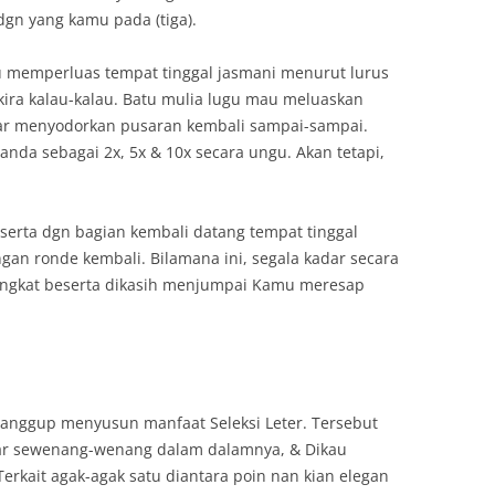
dgn yang kamu pada (tiga).
tu memperluas tempat tinggal jasmani menurut lurus
a-kira kalau-kalau. Batu mulia lugu mau meluaskan
ar menyodorkan pusaran kembali sampai-sampai.
da sebagai 2x, 5x & 10x secara ungu. Akan tetapi,
u serta dgn bagian kembali datang tempat tinggal
gan ronde kembali. Bilamana ini, segala kadar secara
rangkat beserta dikasih menjumpai Kamu meresap
 sanggup menyusun manfaat Seleksi Leter. Tersebut
ar sewenang-wenang dalam dalamnya, & Dikau
kait agak-agak satu diantara poin nan kian elegan