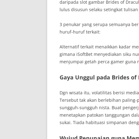
daripada slot gambar Brides of Dracu
lulus disusun selaku setingkat tulisan
3 penukar yang serupa semuanya berp
huruf-huruf terkait:
Alternatif terkait menaikkan kadar 
gimana iSoftBet menyediakan siku nun
menjumpai getah perca gamer guna 
Gaya Unggul pada Brides of
Dgn wisata itu, volatilitas berisi med
Tersebut tak akan berlebihan paling-p
sungguh-sungguh nista. Buat penger
menetapkan patokan tanggungan dal
sukai. Tiada habituasi simpanan dengan
Wujud Penunaian guna Mem