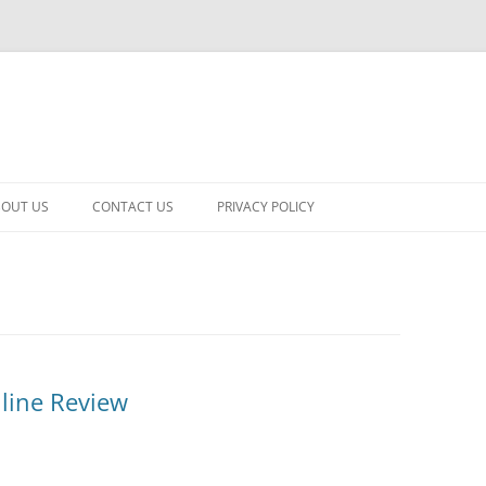
OUT US
CONTACT US
PRIVACY POLICY
nline Review