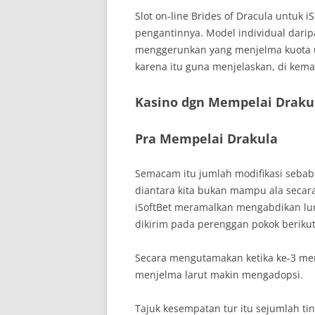
Slot on-line Brides of Dracula untuk 
pengantinnya. Model individual dari
menggerunkan yang menjelma kuota ur
karena itu guna menjelaskan, di kema
Kasino dgn Mempelai Draku
Pra Mempelai Drakula
Semacam itu jumlah modifikasi sebab 
diantara kita bukan mampu ala secara
iSoftBet meramalkan mengabdikan lum
dikirim pada perenggan pokok berikut 
Secara mengutamakan ketika ke-3 mem
menjelma larut makin mengadopsi.
Tajuk kesempatan tur itu sejumlah t