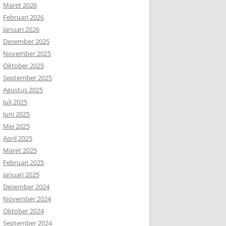
Maret 2026
Februari 2026
Januari 2026
Desember 2025
November 2025
Oktober 2025
September 2025
Agustus 2025
Juli 2025
Juni 2025
Mei 2025
April 2025
Maret 2025
Februari 2025
Januari 2025
Desember 2024
November 2024
Oktober 2024
September 2024