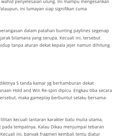
 wahid penyelesaian ulung. Ini mampu mengesankan
Walaupun, ini lumayan siap signifikan cuma
 berangasan dalam patahan bunting paylines segenap
jarak bilamana yang serupa. Kecuali ini, tersebut
idup tanpa aturan dekat kepala jejer namun dihitung
ikitnya 5 tanda kamar yg berhamburan dekat
naan Hold and Win Re-spin dipicu. Engkau tiba secara
s tersebut, maka gameplay berbuntut selaku bersama-
itan kecuali lantaran karakter batu mulia utama,
t pada tempatnya. Kalau Dikau menjumpai tebaran
Kecuali ini, banyak fragmen kembali tentu diatur