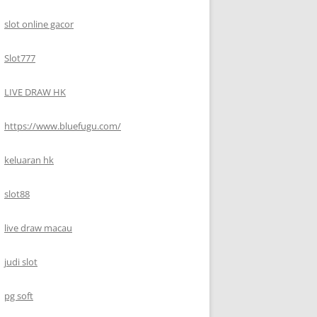
slot online gacor
Slot777
LIVE DRAW HK
https://www.bluefugu.com/
keluaran hk
slot88
live draw macau
judi slot
pg soft