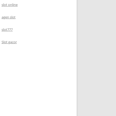
slot online
agen slot
slot777
Slot gacor