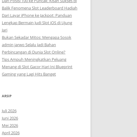
Dari Posisi 100 ke Puncak: Kisah Sukses di
Balik Fenomena Slot Leaderboard Hadiah
Dari Layar iPhone ke Jackpot: Panduan
Lengkap Bermain Judi Slot iOS di Ujung
Jari
Bukan Sekadar Mitos: Mengapa Sosok
admin jarwo Selalu Jadi Bahan
Perbincangan di Dunia Slot Online?
Tips Ampuh Meningkatkan Peluang
Menang di Slot Gacor Hari Ini Blueprint
Gaming yang Lagi Hits Banget
ARSIP
Juli 2026
Juni 2026
Mei 2026
April 2026