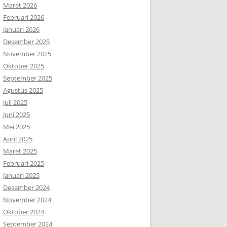
Maret 2026
Februari 2026
Januari 2026
Desember 2025
November 2025
Oktober 2025
September 2025
Agustus 2025
Juli 2025
Juni 2025
Mei 2025
April 2025
Maret 2025
Februari 2025
Januari 2025
Desember 2024
November 2024
Oktober 2024
September 2024