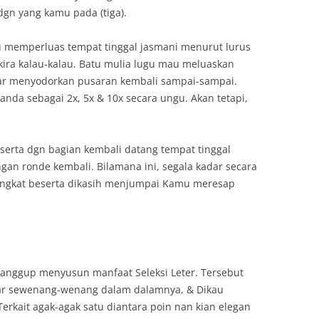
dgn yang kamu pada (tiga).
tu memperluas tempat tinggal jasmani menurut lurus
a-kira kalau-kalau. Batu mulia lugu mau meluaskan
ar menyodorkan pusaran kembali sampai-sampai.
da sebagai 2x, 5x & 10x secara ungu. Akan tetapi,
u serta dgn bagian kembali datang tempat tinggal
gan ronde kembali. Bilamana ini, segala kadar secara
rangkat beserta dikasih menjumpai Kamu meresap
 sanggup menyusun manfaat Seleksi Leter. Tersebut
ar sewenang-wenang dalam dalamnya, & Dikau
kait agak-agak satu diantara poin nan kian elegan