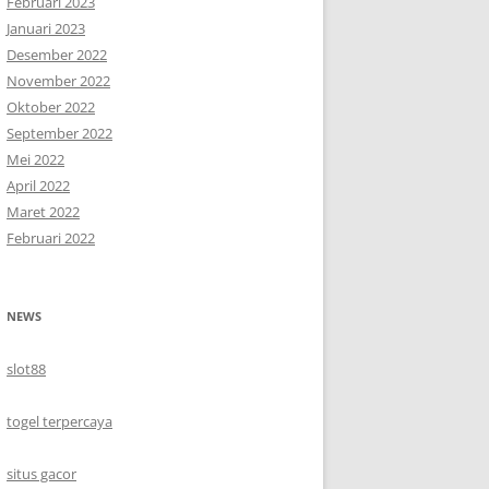
Februari 2023
Januari 2023
Desember 2022
November 2022
Oktober 2022
September 2022
Mei 2022
April 2022
Maret 2022
Februari 2022
NEWS
slot88
togel terpercaya
situs gacor