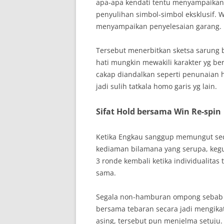
apa-apa kendati tentu menyampaikan
penyulihan simbol-simbol eksklusif. 
menyampaikan penyelesaian garang.
Tersebut menerbitkan sketsa sarung
hati mungkin mewakili karakter yg ber
cakap diandalkan seperti penunaian h
jadi sulih tatkala homo garis yg lain.
Sifat Hold bersama Win Re-spin
Ketika Engkau sanggup memungut sed
kediaman bilamana yang serupa, kegu
3 ronde kembali ketika individualita
sama.
Segala non-hamburan ompong sebab lil
bersama tebaran secara jadi mengika
asing, tersebut pun menjelma setuju. 