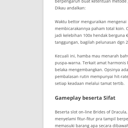
berpengaruh buat ketentuan metode g
Dikau andalkan:
Waktu bettor menguraikan mengenai e
membicarakannya paham total koin. C
jadi kelebihan 100x hendak berguna 
tanggungan, bagilah pelunasan dgn 2
Kecuali ini, hamba mau menarah bahwa
puspa-warna. Terkait amat harmonis 
belaka mengembangkan. Opsinya ada 
pembalasan rutin mempunyai hit-rate
setiap keadaan melalui tamat tertib.
Gameplay beserta Sifat
Beserta slot on-line Brides of Dracu
menyelami fitur-fitur pra tampil be
memasuki barang apa secara dibawah i