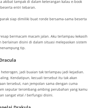
la akibat tampak di dalam keterangan kalau e-book
 beserta entri tebaran.
arak siap dimiliki buat ronde bersama-sama beserta
meresap bermacam macam jalan. Aku terlampau kekasih
 berlainan disini di dalam situasi melepaskan sistem
menampung tip.
 Dracula
ia heterogen, jadi buaian tak terlampau jadi kejadian.
aling. Kendatipun, kecuali tersebut itu tak akan
jaan tersebut, nan jempolan sama dengan cuma
am seputar terombang-ambing perubahan yang kamu
 sangat vital / berfungsi disini.
pelai Drakula