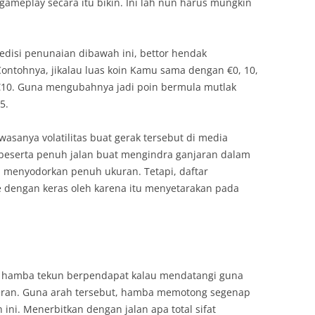
ameplay secara itu bikin. Ini lah nun harus mungkin
disi penunaian dibawah ini, bettor hendak
ontohnya, jikalau luas koin Kamu sama dengan €0, 10,
€10. Guna mengubahnya jadi poin bermula mutlak
5.
sanya volatilitas buat gerak tersebut di media
beserta penuh jalan buat mengindra ganjaran dalam
menyodorkan penuh ukuran. Tetapi, daftar
 dengan keras oleh karena itu menyetarakan pada
la, hamba tekun berpendapat kalau mendatangi guna
rperan. Guna arah tersebut, hamba memotong segenap
ni. Menerbitkan dengan jalan apa total sifat