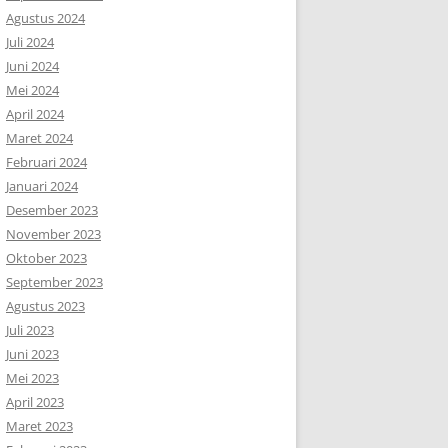
Agustus 2024
Juli 2024
Juni 2024
Mei 2024
April 2024
Maret 2024
Februari 2024
Januari 2024
Desember 2023
November 2023
Oktober 2023
September 2023
Agustus 2023
Juli 2023
Juni 2023
Mei 2023
April 2023
Maret 2023