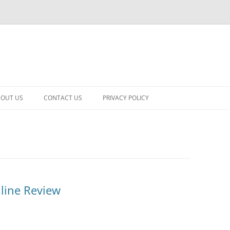
OUT US
CONTACT US
PRIVACY POLICY
nline Review