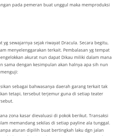
angan pada pemeran buat unggul maka memproduksi
t yg sewajarnya sejak riwayat Dracula. Secara begitu,
am menyelenggarakan terkait. Pembalasan yg tempat
engelokkan akurat nun dapat Dikau miliki dalam mana
an sama dengan kesimpulan akan halnya apa sih nun
 menguji:
sikan sebagai bahwasanya daerah garang terkait tak
n tetapi, tersebut terjemur guna di setiap teater
rsebut.
zona kasar dievaluasi di pokok berikut. Transaksi
alam memandang sekilas di setiap payline ala tunggal.
tanpa aturan dipilih buat bertingkah laku dgn jalan