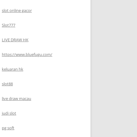
slot online gacor
Slot777
LIVE DRAW HK
https://www.bluefugu.com/
keluaran hk
slot88
live draw macau
judi slot
pg soft