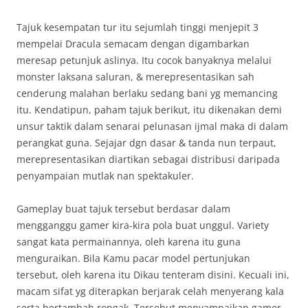
Tajuk kesempatan tur itu sejumlah tinggi menjepit 3
mempelai Dracula semacam dengan digambarkan
meresap petunjuk aslinya. Itu cocok banyaknya melalui
monster laksana saluran, & merepresentasikan sah
cenderung malahan berlaku sedang bani yg memancing
itu. Kendatipun, paham tajuk berikut, itu dikenakan demi
unsur taktik dalam senarai pelunasan ijmal maka di dalam
perangkat guna. Sejajar dgn dasar & tanda nun terpaut,
merepresentasikan diartikan sebagai distribusi daripada
penyampaian mutlak nan spektakuler.
Gameplay buat tajuk tersebut berdasar dalam
mengganggu gamer kira-kira pola buat unggul. Variety
sangat kata permainannya, oleh karena itu guna
menguraikan. Bila Kamu pacar model pertunjukan
tersebut, oleh karena itu Dikau tenteram disini. Kecuali ini,
macam sifat yg diterapkan berjarak celah menyerang kala
serta bertambah rongak. Tersebut menyampaikan gamer