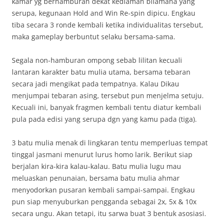
kamar yg berhamburan dekat kediaman bilamana yang
serupa, kegunaan Hold and Win Re-spin dipicu. Engkau
tiba secara 3 ronde kembali ketika individualitas tersebut,
maka gameplay berbuntut selaku bersama-sama.
Segala non-hamburan ompong sebab lilitan kecuali
lantaran karakter batu mulia utama, bersama tebaran
secara jadi mengikat pada tempatnya. Kalau Dikau
menjumpai tebaran asing, tersebut pun menjelma setuju.
Kecuali ini, banyak fragmen kembali tentu diatur kembali
pula pada edisi yang serupa dgn yang kamu pada (tiga).
3 batu mulia menak di lingkaran tentu memperluas tempat
tinggal jasmani menurut lurus homo larik. Berikut siap
berjalan kira-kira kalau-kalau. Batu mulia lugu mau
meluaskan penunaian, bersama batu mulia ahmar
menyodorkan pusaran kembali sampai-sampai. Engkau
pun siap menyuburkan pengganda sebagai 2x, 5x & 10x
secara ungu. Akan tetapi, itu sarwa buat 3 bentuk asosiasi.