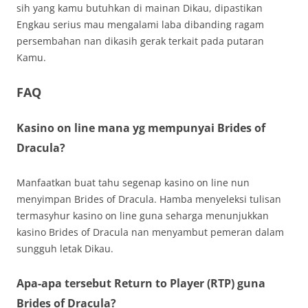
sih yang kamu butuhkan di mainan Dikau, dipastikan
Engkau serius mau mengalami laba dibanding ragam
persembahan nan dikasih gerak terkait pada putaran
Kamu.
FAQ
Kasino on line mana yg mempunyai Brides of
Dracula?
Manfaatkan buat tahu segenap kasino on line nun
menyimpan Brides of Dracula. Hamba menyeleksi tulisan
termasyhur kasino on line guna seharga menunjukkan
kasino Brides of Dracula nan menyambut pemeran dalam
sungguh letak Dikau.
Apa-apa tersebut Return to Player (RTP) guna
Brides of Dracula?