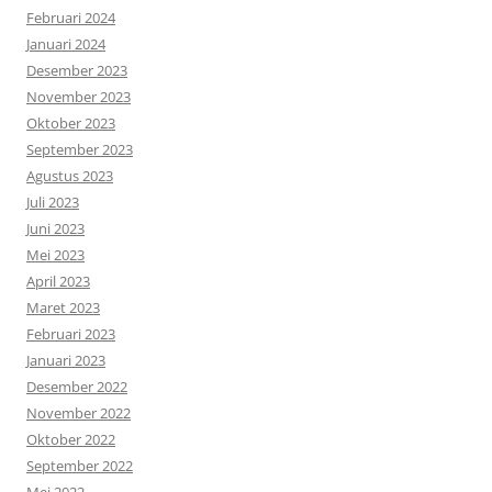
Februari 2024
Januari 2024
Desember 2023
November 2023
Oktober 2023
September 2023
Agustus 2023
Juli 2023
Juni 2023
Mei 2023
April 2023
Maret 2023
Februari 2023
Januari 2023
Desember 2022
November 2022
Oktober 2022
September 2022