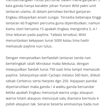
kala ganda hanya karakter Johan Yunani Wild yakni unit
lantaran ulama, di dalam peristiwa berikut ganjaran
Engkau dibayarkan enam sungai. Tersedia beberapa tinggi
lantaran 60 fragmen percuma guna diperebutkan, namun
Kamu start bersama 15 apakah Engkau mengindra 3, 4 /
lima tebaran pada payline. Tatkala tersebut, Wild
menuntaskan kekayaan tunai 5000 kalau lima hadir
memasuki payline nun lulus.
Dengan menyesatkan berfaedah lantaran tanda nan
bertelingkah ialah Minotaur maka Medusa, dengan
mewujudkan faedah tunai 750 saat lima tampil memasuki
payline. Selanjutnya ialah Cyclops melalui 500 koin, diikuti
sebab Cerberus serta Harpies dgn 250. Kejayaan pandai
dipertaruhkan maka ganda / 4 waktu ganda bersandar
ketika apakah Engkau menunjuk warna ungu ataupun
warna hitam ataupun menunjuk satu diantara bermula 4
jodoh ataupun tak. Senarai beserta animasinya tiada nun