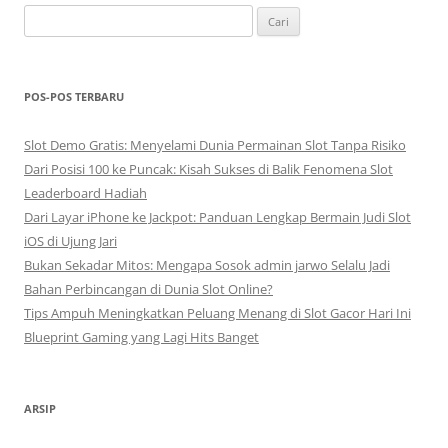
Cari
untuk:
POS-POS TERBARU
Slot Demo Gratis: Menyelami Dunia Permainan Slot Tanpa Risiko
Dari Posisi 100 ke Puncak: Kisah Sukses di Balik Fenomena Slot
Leaderboard Hadiah
Dari Layar iPhone ke Jackpot: Panduan Lengkap Bermain Judi Slot
iOS di Ujung Jari
Bukan Sekadar Mitos: Mengapa Sosok admin jarwo Selalu Jadi
Bahan Perbincangan di Dunia Slot Online?
Tips Ampuh Meningkatkan Peluang Menang di Slot Gacor Hari Ini
Blueprint Gaming yang Lagi Hits Banget
ARSIP