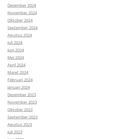
Desember 2024
November 2024
Oktober 2024
September 2024
Agustus 2024
Juli 2024
Juni 2024
Mei 2024
April 2024
Maret 2024
Februari 2024
Januari 2024
Desember 2023
November 2023
Oktober 2023
September 2023
Agustus 2023
Juli 2023