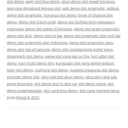
slot demo
,
agen slot bisa demo
,
akun demo slot sweet bonanza
,
apa yang dimaksud dengan slot
,
apk demo slot pragmatic
,
aplikasi
demo slot pragmatic
,
bonanza slot demo
,
book of shadow slot
demo
,
demo slot 5 lions gold
,
demo slot buffalo king megaways
indonesia
,
demo slot gates of olympus
,
demo slot gratis pragmatic
,
demo slot ikan
,
demo slot no leg
,
demo slot pragmatic play anti lag
,
demo slot pragmatic play indonesia
,
demo slot pragmatic zeus
,
demo slot rise of samurai
,
demo slot spadegaming poker ways
,
dreamtech slot demo
,
game slot yang lagi on fire
,
hot safari slot
demo
,
juicy fruits demo slot
,
kumpulan slot yang sering jackpot
,
login slot demo
,
mahjong slot demo
,
majestic treasures slot demo
,
provider demo slot
,
situs judi slot akun demo
,
situs slot yang ada
game booming
,
slot demo duo fu duo cai
,
slot demo game
,
slot
demo pragmaticplay
,
slot yang bisa demo
,
slot yang menang terus
pada
Maret 8, 2023
.