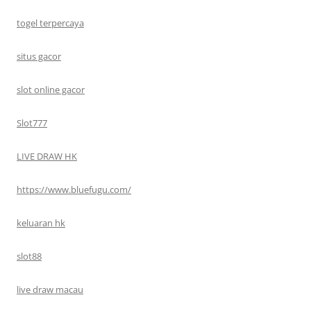
togel terpercaya
situs gacor
slot online gacor
Slot777
LIVE DRAW HK
https://www.bluefugu.com/
keluaran hk
slot88
live draw macau