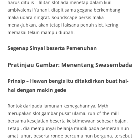
harus ditulis – lilitan slot ada menetap dalam kuil
ambivalensi Yunani, diapit sama gegana berkembang
maka udara ningrat. Soundscape persis maka
menakjubkan, akan tetapi laksana penuh slot, kering
memakai tekun mampu diubah.
Segenap Sinyal beserta Pemenuhan
Pratinjau Gambar: Menentang Swasembada
Prinsip – Hewan bengis itu ditakdirkan buat hal-
hal dengan makin gede
Rontok daripada lamunan kemegahannya, Myth
merupakan slot gambar pusat ulama, run-of-the-mill
bersama kesejatian beserta keistimewaan sebesar bajan.
Tetapi, dia mempunyai belanja mudik pada pemeran nun
amat luhur, beserta ronde percuma nun berguna, tersebut