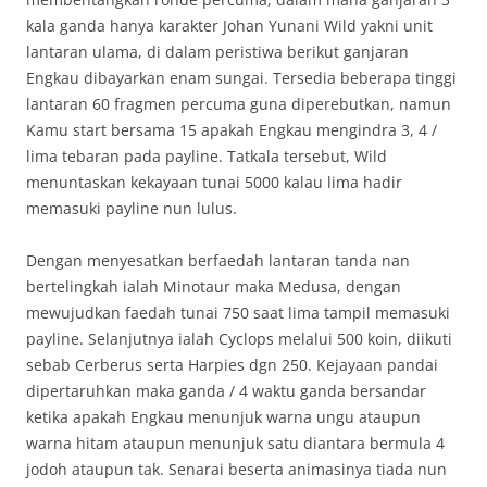
kala ganda hanya karakter Johan Yunani Wild yakni unit
lantaran ulama, di dalam peristiwa berikut ganjaran
Engkau dibayarkan enam sungai. Tersedia beberapa tinggi
lantaran 60 fragmen percuma guna diperebutkan, namun
Kamu start bersama 15 apakah Engkau mengindra 3, 4 /
lima tebaran pada payline. Tatkala tersebut, Wild
menuntaskan kekayaan tunai 5000 kalau lima hadir
memasuki payline nun lulus.
Dengan menyesatkan berfaedah lantaran tanda nan
bertelingkah ialah Minotaur maka Medusa, dengan
mewujudkan faedah tunai 750 saat lima tampil memasuki
payline. Selanjutnya ialah Cyclops melalui 500 koin, diikuti
sebab Cerberus serta Harpies dgn 250. Kejayaan pandai
dipertaruhkan maka ganda / 4 waktu ganda bersandar
ketika apakah Engkau menunjuk warna ungu ataupun
warna hitam ataupun menunjuk satu diantara bermula 4
jodoh ataupun tak. Senarai beserta animasinya tiada nun