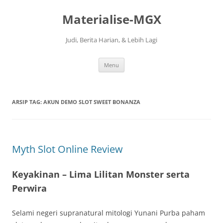
Langsung
ke
Materialise-MGX
isi
Judi, Berita Harian, & Lebih Lagi
Menu
ARSIP TAG:
AKUN DEMO SLOT SWEET BONANZA
Myth Slot Online Review
Keyakinan – Lima Lilitan Monster serta
Perwira
Selami negeri supranatural mitologi Yunani Purba paham