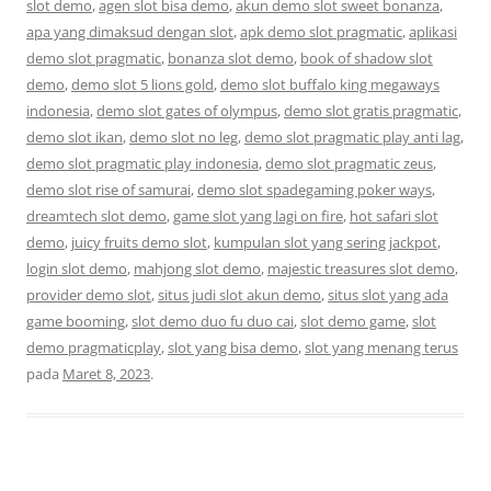
slot demo
,
agen slot bisa demo
,
akun demo slot sweet bonanza
,
apa yang dimaksud dengan slot
,
apk demo slot pragmatic
,
aplikasi
demo slot pragmatic
,
bonanza slot demo
,
book of shadow slot
demo
,
demo slot 5 lions gold
,
demo slot buffalo king megaways
indonesia
,
demo slot gates of olympus
,
demo slot gratis pragmatic
,
demo slot ikan
,
demo slot no leg
,
demo slot pragmatic play anti lag
,
demo slot pragmatic play indonesia
,
demo slot pragmatic zeus
,
demo slot rise of samurai
,
demo slot spadegaming poker ways
,
dreamtech slot demo
,
game slot yang lagi on fire
,
hot safari slot
demo
,
juicy fruits demo slot
,
kumpulan slot yang sering jackpot
,
login slot demo
,
mahjong slot demo
,
majestic treasures slot demo
,
provider demo slot
,
situs judi slot akun demo
,
situs slot yang ada
game booming
,
slot demo duo fu duo cai
,
slot demo game
,
slot
demo pragmaticplay
,
slot yang bisa demo
,
slot yang menang terus
pada
Maret 8, 2023
.