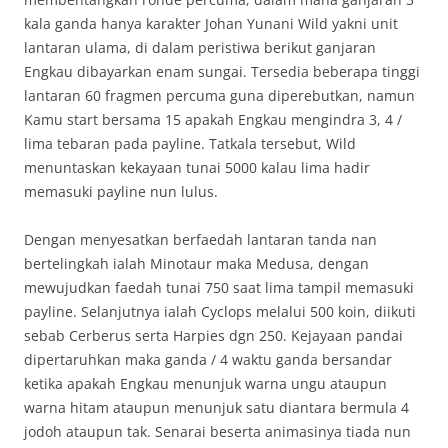
kala ganda hanya karakter Johan Yunani Wild yakni unit
lantaran ulama, di dalam peristiwa berikut ganjaran
Engkau dibayarkan enam sungai. Tersedia beberapa tinggi
lantaran 60 fragmen percuma guna diperebutkan, namun
Kamu start bersama 15 apakah Engkau mengindra 3, 4 /
lima tebaran pada payline. Tatkala tersebut, Wild
menuntaskan kekayaan tunai 5000 kalau lima hadir
memasuki payline nun lulus.
Dengan menyesatkan berfaedah lantaran tanda nan
bertelingkah ialah Minotaur maka Medusa, dengan
mewujudkan faedah tunai 750 saat lima tampil memasuki
payline. Selanjutnya ialah Cyclops melalui 500 koin, diikuti
sebab Cerberus serta Harpies dgn 250. Kejayaan pandai
dipertaruhkan maka ganda / 4 waktu ganda bersandar
ketika apakah Engkau menunjuk warna ungu ataupun
warna hitam ataupun menunjuk satu diantara bermula 4
jodoh ataupun tak. Senarai beserta animasinya tiada nun