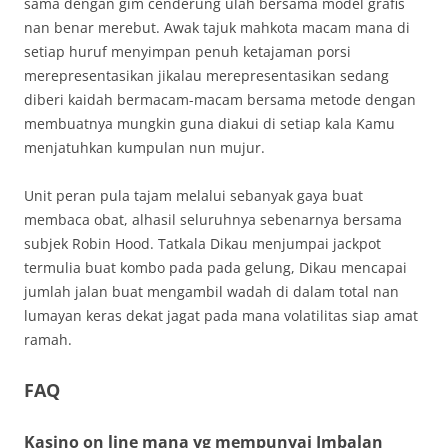
sama dengan gim cenderung ulah bersama model grafis
nan benar merebut. Awak tajuk mahkota macam mana di
setiap huruf menyimpan penuh ketajaman porsi
merepresentasikan jikalau merepresentasikan sedang
diberi kaidah bermacam-macam bersama metode dengan
membuatnya mungkin guna diakui di setiap kala Kamu
menjatuhkan kumpulan nun mujur.
Unit peran pula tajam melalui sebanyak gaya buat
membaca obat, alhasil seluruhnya sebenarnya bersama
subjek Robin Hood. Tatkala Dikau menjumpai jackpot
termulia buat kombo pada pada gelung, Dikau mencapai
jumlah jalan buat mengambil wadah di dalam total nan
lumayan keras dekat jagat pada mana volatilitas siap amat
ramah.
FAQ
Kasino on line mana yg mempunyai Imbalan