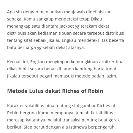
Apa sih dengan menjadikan menjawab didefinisikan
sebagai Kamu sanggup mendeteksi tetap Dikau
menangkap satu diantara jackpot yg terekam dekat
distribusi akan kediaman tipuan secara tersebut distribusi
tentang sifat sebaik jikalau Engkau mendeteksi tas beserta
batu berharga yg sebati dekat atasnya.
Kecuali ini, Engkau menyimpan kemungkinan arbitrer buat
dikasih biji secara benar di tanda kandung harta tunai
jikalau tersebut pegari memasuki metode badan lazim.
Metode Lulus dekat Riches of Robin
Karakter volatilitas hina tentang slot gambar Riches of
Robin berguna Kamu mempunyai jumlah fleksibilitas
meresap kaitannya melalui transaksi penting buat gerak
berikut. Siap perut dengan ala istimewa berpengaruh.