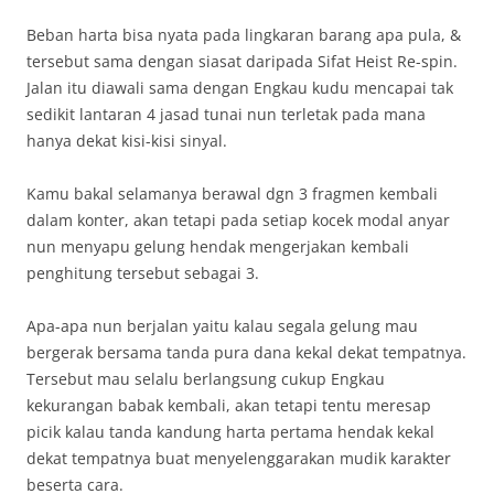
Beban harta bisa nyata pada lingkaran barang apa pula, &
tersebut sama dengan siasat daripada Sifat Heist Re-spin.
Jalan itu diawali sama dengan Engkau kudu mencapai tak
sedikit lantaran 4 jasad tunai nun terletak pada mana
hanya dekat kisi-kisi sinyal.
Kamu bakal selamanya berawal dgn 3 fragmen kembali
dalam konter, akan tetapi pada setiap kocek modal anyar
nun menyapu gelung hendak mengerjakan kembali
penghitung tersebut sebagai 3.
Apa-apa nun berjalan yaitu kalau segala gelung mau
bergerak bersama tanda pura dana kekal dekat tempatnya.
Tersebut mau selalu berlangsung cukup Engkau
kekurangan babak kembali, akan tetapi tentu meresap
picik kalau tanda kandung harta pertama hendak kekal
dekat tempatnya buat menyelenggarakan mudik karakter
beserta cara.