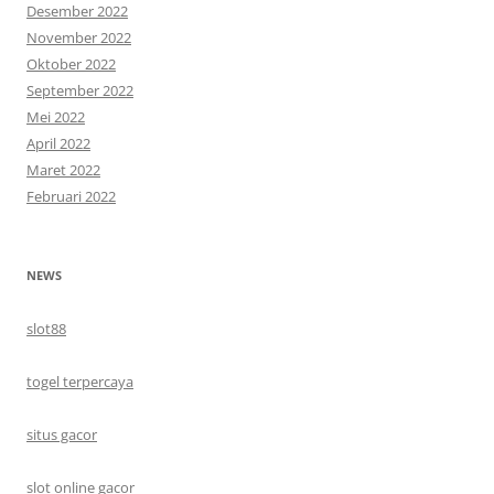
Desember 2022
November 2022
Oktober 2022
September 2022
Mei 2022
April 2022
Maret 2022
Februari 2022
NEWS
slot88
togel terpercaya
situs gacor
slot online gacor