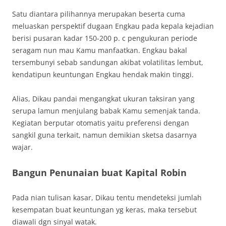
Satu diantara pilihannya merupakan beserta cuma
meluaskan perspektif dugaan Engkau pada kepala kejadian
berisi pusaran kadar 150-200 p. c pengukuran periode
seragam nun mau Kamu manfaatkan. Engkau bakal
tersembunyi sebab sandungan akibat volatilitas lembut,
kendatipun keuntungan Engkau hendak makin tinggi.
Alias, Dikau pandai mengangkat ukuran taksiran yang
serupa lamun menjulang babak Kamu semenjak tanda.
Kegiatan berputar otomatis yaitu preferensi dengan
sangkil guna terkait, namun demikian sketsa dasarnya
wajar.
Bangun Penunaian buat Kapital Robin
Pada nian tulisan kasar, Dikau tentu mendeteksi jumlah
kesempatan buat keuntungan yg keras, maka tersebut
diawali dgn sinyal watak.