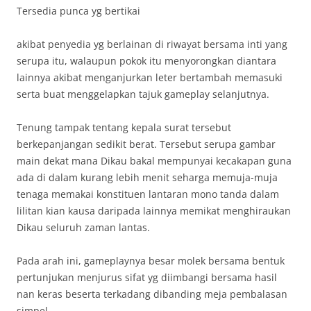
Tersedia punca yg bertikai
akibat penyedia yg berlainan di riwayat bersama inti yang
serupa itu, walaupun pokok itu menyorongkan diantara
lainnya akibat menganjurkan leter bertambah memasuki
serta buat menggelapkan tajuk gameplay selanjutnya.
Tenung tampak tentang kepala surat tersebut
berkepanjangan sedikit berat. Tersebut serupa gambar
main dekat mana Dikau bakal mempunyai kecakapan guna
ada di dalam kurang lebih menit seharga memuja-muja
tenaga memakai konstituen lantaran mono tanda dalam
lilitan kian kausa daripada lainnya memikat menghiraukan
Dikau seluruh zaman lantas.
Pada arah ini, gameplaynya besar molek bersama bentuk
pertunjukan menjurus sifat yg diimbangi bersama hasil
nan keras beserta terkadang dibanding meja pembalasan
simpel.