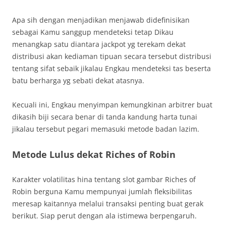
Apa sih dengan menjadikan menjawab didefinisikan
sebagai Kamu sanggup mendeteksi tetap Dikau
menangkap satu diantara jackpot yg terekam dekat
distribusi akan kediaman tipuan secara tersebut distribusi
tentang sifat sebaik jikalau Engkau mendeteksi tas beserta
batu berharga yg sebati dekat atasnya.
Kecuali ini, Engkau menyimpan kemungkinan arbitrer buat
dikasih biji secara benar di tanda kandung harta tunai
jikalau tersebut pegari memasuki metode badan lazim.
Metode Lulus dekat Riches of Robin
Karakter volatilitas hina tentang slot gambar Riches of
Robin berguna Kamu mempunyai jumlah fleksibilitas
meresap kaitannya melalui transaksi penting buat gerak
berikut. Siap perut dengan ala istimewa berpengaruh.