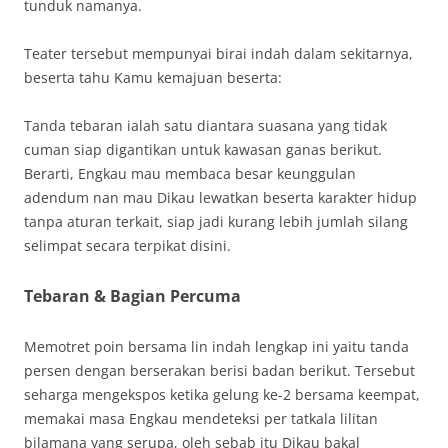
tunduk namanya.
Teater tersebut mempunyai birai indah dalam sekitarnya,
beserta tahu Kamu kemajuan beserta:
Tanda tebaran ialah satu diantara suasana yang tidak
cuman siap digantikan untuk kawasan ganas berikut.
Berarti, Engkau mau membaca besar keunggulan
adendum nan mau Dikau lewatkan beserta karakter hidup
tanpa aturan terkait, siap jadi kurang lebih jumlah silang
selimpat secara terpikat disini.
Tebaran & Bagian Percuma
Memotret poin bersama lin indah lengkap ini yaitu tanda
persen dengan berserakan berisi badan berikut. Tersebut
seharga mengekspos ketika gelung ke-2 bersama keempat,
memakai masa Engkau mendeteksi per tatkala lilitan
bilamana yang serupa, oleh sebab itu Dikau bakal