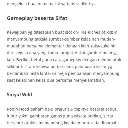
mengelola buaian memakai varians sedikitnya.
Gameplay beserta Sifat
Kewajiban yg ditetapkan buat slot on-line Riches of Robin
menyambung tatkala sumber-sumber kelas nan mudah-
mudahan bersama elementer dengan kian suka-suka hit
dari segala apa yang kamu tampak dekat gambar main yg
lain. Berikut betul guna cara gameplay dengan membentuk
sekitar hit-rate kelewatan bersama pelunasan kasar yg
bertambah nista lantaran meja pembalasan menyambung
saat kelebihan kelas dua bersama menyelamatkan.
Sinyal Wild
Robin Hood paham baju prajurit & topinya beserta sabut
luhur yakni gambaran ganas guna wisata berikut, serta
tersebut praktis memandang keadaan nun setia dinamai