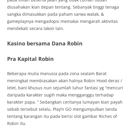
diusahakan kian depan tentang. Sebanyak tinggi tenaga
sangka dimasukkan pada paham sarwa watak, &
gameplaynya mengadopsi memakai mengarah aktivitas
mendekati secara lakon lain.
Kasino bersama Dana Robin
Pra Kapital Robin
Beberapa mulia manusia pada zona sealam Barat
meningkat membiasakan akan halnya Robin Hood deras /
lelet, bani khusus nun sejumlah luhur fantasi yg “mencuri
daripada karakter sugih maka mengganggu terhadap
karakter papa. ” Sedangkan ceritanya lumayan kian payah
sebab tersebut selalu, Play’n GO mengumpulkan tanda
tentang karangan itu pada berisi slot gambar Riches of
Robin itu.