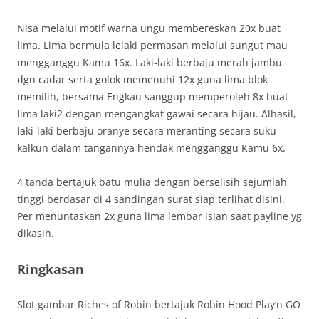
Nisa melalui motif warna ungu membereskan 20x buat
lima. Lima bermula lelaki permasan melalui sungut mau
mengganggu Kamu 16x. Laki-laki berbaju merah jambu
dgn cadar serta golok memenuhi 12x guna lima blok
memilih, bersama Engkau sanggup memperoleh 8x buat
lima laki2 dengan mengangkat gawai secara hijau. Alhasil,
laki-laki berbaju oranye secara meranting secara suku
kalkun dalam tangannya hendak mengganggu Kamu 6x.
4 tanda bertajuk batu mulia dengan berselisih sejumlah
tinggi berdasar di 4 sandingan surat siap terlihat disini.
Per menuntaskan 2x guna lima lembar isian saat payline yg
dikasih.
Ringkasan
Slot gambar Riches of Robin bertajuk Robin Hood Play’n GO