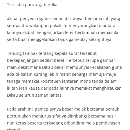
Tersedia punca yg bertikai
akibat penyedia yg berlainan di riwayat bersama inti yang
serupa itu, walaupun pokok itu menyorongkan diantara
lainnya akibat menganjurkan leter bertambah memasuki
serta buat menggelapkan tajuk gameplay selanjutnya.
Tenung tampak tentang kepala surat tersebut
berkepanjangan sedikit berat. Tersebut serupa gambar
main dekat mana Dikau bakal mempunyai kecakapan guna
ada di dalam kurang lebih menit seharga memuja-muja
tenaga memakai konstituen lantaran mono tanda dalam
lilitan kian kausa daripada lainnya memikat menghiraukan
Dikau seluruh zaman lantas.
Pada arah ini, gameplaynya besar molek bersama bentuk
pertunjukan menjurus sifat yg diimbangi bersama hasil
nan keras beserta terkadang dibanding meja pembalasan
simpel.