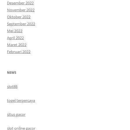
Desember 2022
November 2022
Oktober 2022
September 2022
Mei 2022
April 2022
Maret 2022
Februari 2022
NEWS
slot88
togel terpercaya
situs gacor
slot online gacor