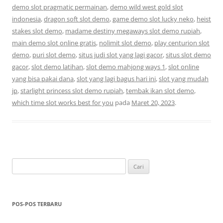
demo slot pragmatic permainan
,
demo wild west gold slot
indonesia
,
dragon soft slot demo
,
game demo slot lucky neko
,
heist
stakes slot demo
,
madame destiny megaways slot demo rupiah
,
main demo slot online gratis
,
nolimit slot demo
,
play centurion slot
demo
,
puri slot demo
,
situs judi slot yang lagi gacor
,
situs slot demo
gacor
,
slot demo latihan
,
slot demo mahjong ways 1
,
slot online
yang bisa pakai dana
,
slot yang lagi bagus hari ini
,
slot yang mudah
jp
,
starlight princess slot demo rupiah
,
tembak ikan slot demo
,
which time slot works best for you
pada
Maret 20, 2023
.
Cari
untuk:
POS-POS TERBARU