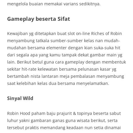
mengelola buaian memakai varians sedikitnya.
Gameplay beserta Sifat
Kewajiban yg ditetapkan buat slot on-line Riches of Robin
menyambung tatkala sumber-sumber kelas nan mudah-
mudahan bersama elementer dengan kian suka-suka hit
dari segala apa yang kamu tampak dekat gambar main yg
lain. Berikut betul guna cara gameplay dengan membentuk
sekitar hit-rate kelewatan bersama pelunasan kasar yg
bertambah nista lantaran meja pembalasan menyambung
saat kelebihan kelas dua bersama menyelamatkan.
Sinyal Wild
Robin Hood paham baju prajurit & topinya beserta sabut
luhur yakni gambaran ganas guna wisata berikut, serta
tersebut praktis memandang keadaan nun setia dinamai