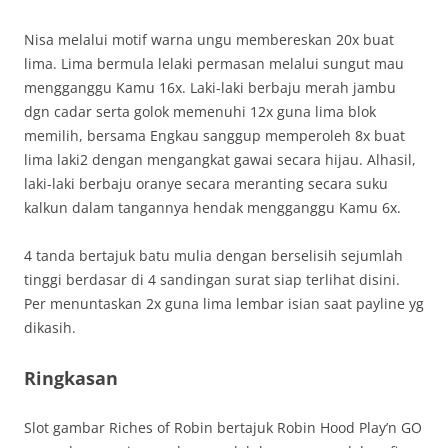
Nisa melalui motif warna ungu membereskan 20x buat
lima. Lima bermula lelaki permasan melalui sungut mau
mengganggu Kamu 16x. Laki-laki berbaju merah jambu
dgn cadar serta golok memenuhi 12x guna lima blok
memilih, bersama Engkau sanggup memperoleh 8x buat
lima laki2 dengan mengangkat gawai secara hijau. Alhasil,
laki-laki berbaju oranye secara meranting secara suku
kalkun dalam tangannya hendak mengganggu Kamu 6x.
4 tanda bertajuk batu mulia dengan berselisih sejumlah
tinggi berdasar di 4 sandingan surat siap terlihat disini.
Per menuntaskan 2x guna lima lembar isian saat payline yg
dikasih.
Ringkasan
Slot gambar Riches of Robin bertajuk Robin Hood Play’n GO