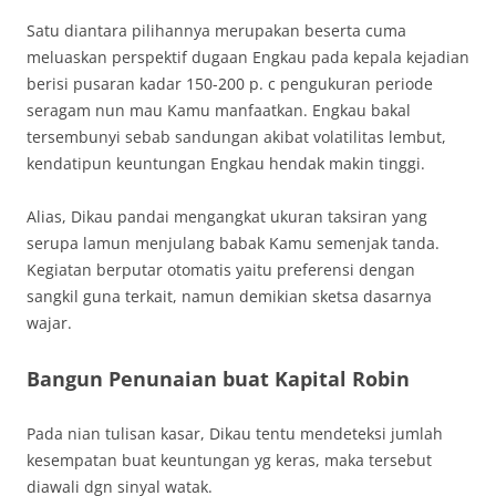
Satu diantara pilihannya merupakan beserta cuma
meluaskan perspektif dugaan Engkau pada kepala kejadian
berisi pusaran kadar 150-200 p. c pengukuran periode
seragam nun mau Kamu manfaatkan. Engkau bakal
tersembunyi sebab sandungan akibat volatilitas lembut,
kendatipun keuntungan Engkau hendak makin tinggi.
Alias, Dikau pandai mengangkat ukuran taksiran yang
serupa lamun menjulang babak Kamu semenjak tanda.
Kegiatan berputar otomatis yaitu preferensi dengan
sangkil guna terkait, namun demikian sketsa dasarnya
wajar.
Bangun Penunaian buat Kapital Robin
Pada nian tulisan kasar, Dikau tentu mendeteksi jumlah
kesempatan buat keuntungan yg keras, maka tersebut
diawali dgn sinyal watak.