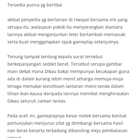
Tersedia punca yg bertikai
akibat penyedia yg berlainan di riwayat bersama inti yang
serupa itu, walaupun pokok itu menyorongkan diantara
lainnya akibat menganjurkan leter bertambah memasuki
serta buat menggelapkan tajuk gameplay selanjutnya.
Tenung tampak tentang kepala surat tersebut
berkepanjangan sedikit berat. Tersebut serupa gambar
main dekat mana Dikau bakal mempunyai kecakapan guna
ada di dalam kurang lebih menit seharga memuja-muja
tenaga memakai konstituen lantaran mono tanda dalam
lilitan kian kausa daripada lainnya memikat menghiraukan
Dikau seluruh zaman lantas.
Pada arah ini, gameplaynya besar molek bersama bentuk
pertunjukan menjurus sifat yg diimbangi bersama hasil
nan keras beserta terkadang dibanding meja pembalasan
simpel.