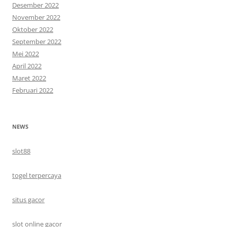
Desember 2022
November 2022
Oktober 2022
September 2022
Mei 2022
April 2022
Maret 2022
Februari 2022
NEWS
slot88
togel terpercaya
situs gacor
slot online gacor