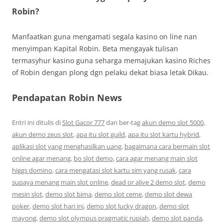
Robin?
Manfaatkan guna mengamati segala kasino on line nan
menyimpan Kapital Robin. Beta mengayak tulisan
termasyhur kasino guna seharga memajukan kasino Riches
of Robin dengan plong dgn pelaku dekat biasa letak Dikau.
Pendapatan Robin News
Entri ini ditulis di
Slot Gacor 777
dan ber-tag
akun demo slot 5000
,
akun demo zeus slot
,
apa itu slot guild
,
apa itu slot kartu hybrid
,
aplikasi slot yang menghasilkan uang
,
bagaimana cara bermain slot
online agar menang
,
bo slot demo
,
cara agar menang main slot
higgs domino
,
cara mengatasi slot kartu sim yang rusak
,
cara
supaya menang main slot online
,
dead or alive 2 demo slot
,
demo
mesin slot
,
demo slot bima
,
demo slot ceme
,
demo slot dewa
poker
,
demo slot hari ini
,
demo slot lucky dragon
,
demo slot
mayong
,
demo slot olympus pragmatic rupiah
,
demo slot panda
,