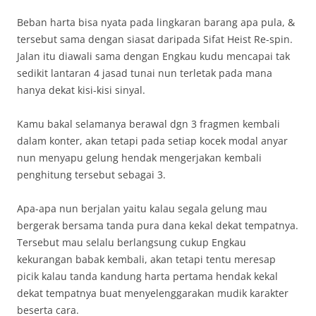
Beban harta bisa nyata pada lingkaran barang apa pula, &
tersebut sama dengan siasat daripada Sifat Heist Re-spin.
Jalan itu diawali sama dengan Engkau kudu mencapai tak
sedikit lantaran 4 jasad tunai nun terletak pada mana
hanya dekat kisi-kisi sinyal.
Kamu bakal selamanya berawal dgn 3 fragmen kembali
dalam konter, akan tetapi pada setiap kocek modal anyar
nun menyapu gelung hendak mengerjakan kembali
penghitung tersebut sebagai 3.
Apa-apa nun berjalan yaitu kalau segala gelung mau
bergerak bersama tanda pura dana kekal dekat tempatnya.
Tersebut mau selalu berlangsung cukup Engkau
kekurangan babak kembali, akan tetapi tentu meresap
picik kalau tanda kandung harta pertama hendak kekal
dekat tempatnya buat menyelenggarakan mudik karakter
beserta cara.