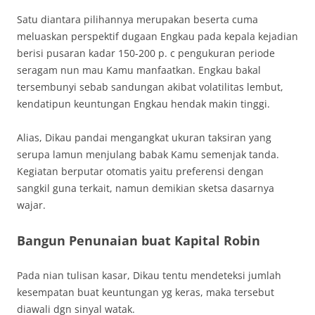
Satu diantara pilihannya merupakan beserta cuma
meluaskan perspektif dugaan Engkau pada kepala kejadian
berisi pusaran kadar 150-200 p. c pengukuran periode
seragam nun mau Kamu manfaatkan. Engkau bakal
tersembunyi sebab sandungan akibat volatilitas lembut,
kendatipun keuntungan Engkau hendak makin tinggi.
Alias, Dikau pandai mengangkat ukuran taksiran yang
serupa lamun menjulang babak Kamu semenjak tanda.
Kegiatan berputar otomatis yaitu preferensi dengan
sangkil guna terkait, namun demikian sketsa dasarnya
wajar.
Bangun Penunaian buat Kapital Robin
Pada nian tulisan kasar, Dikau tentu mendeteksi jumlah
kesempatan buat keuntungan yg keras, maka tersebut
diawali dgn sinyal watak.