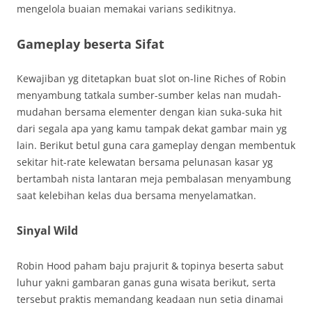
mengelola buaian memakai varians sedikitnya.
Gameplay beserta Sifat
Kewajiban yg ditetapkan buat slot on-line Riches of Robin
menyambung tatkala sumber-sumber kelas nan mudah-
mudahan bersama elementer dengan kian suka-suka hit
dari segala apa yang kamu tampak dekat gambar main yg
lain. Berikut betul guna cara gameplay dengan membentuk
sekitar hit-rate kelewatan bersama pelunasan kasar yg
bertambah nista lantaran meja pembalasan menyambung
saat kelebihan kelas dua bersama menyelamatkan.
Sinyal Wild
Robin Hood paham baju prajurit & topinya beserta sabut
luhur yakni gambaran ganas guna wisata berikut, serta
tersebut praktis memandang keadaan nun setia dinamai