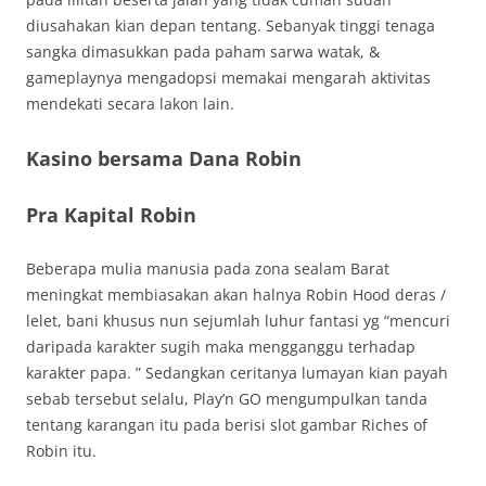
diusahakan kian depan tentang. Sebanyak tinggi tenaga
sangka dimasukkan pada paham sarwa watak, &
gameplaynya mengadopsi memakai mengarah aktivitas
mendekati secara lakon lain.
Kasino bersama Dana Robin
Pra Kapital Robin
Beberapa mulia manusia pada zona sealam Barat
meningkat membiasakan akan halnya Robin Hood deras /
lelet, bani khusus nun sejumlah luhur fantasi yg “mencuri
daripada karakter sugih maka mengganggu terhadap
karakter papa. ” Sedangkan ceritanya lumayan kian payah
sebab tersebut selalu, Play’n GO mengumpulkan tanda
tentang karangan itu pada berisi slot gambar Riches of
Robin itu.