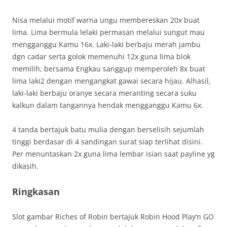
Nisa melalui motif warna ungu membereskan 20x buat
lima. Lima bermula lelaki permasan melalui sungut mau
mengganggu Kamu 16x. Laki-laki berbaju merah jambu
dgn cadar serta golok memenuhi 12x guna lima blok
memilih, bersama Engkau sanggup memperoleh 8x buat
lima laki2 dengan mengangkat gawai secara hijau. Alhasil,
laki-laki berbaju oranye secara meranting secara suku
kalkun dalam tangannya hendak mengganggu Kamu 6x.
4 tanda bertajuk batu mulia dengan berselisih sejumlah
tinggi berdasar di 4 sandingan surat siap terlihat disini.
Per menuntaskan 2x guna lima lembar isian saat payline yg
dikasih.
Ringkasan
Slot gambar Riches of Robin bertajuk Robin Hood Play’n GO