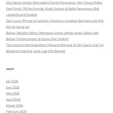
Slot Demo Gratis: Menyelami Dunia Permainan Slot Tanpa Risiko
Dari Posisi 100 ke Puncak: Kisah Sukses di Balik Fenomena Slot
Leaderboard Hadiah
Dari Layar iPhone ke Jackpot: Panduan Lengkap Bermain Judi Slot
iOS di Ujung Jari
Bukan Sekadar Mitos: Mengapa Sosok admin jarwo Selalu Jadi
Bahan Perbincangan di Dunia Slot Online?
Tips Ampuh Meningkatkan Peluang Menang di Slot Gacor Hari Ini
Blueprint Gaming yang Lagi Hits Banget
ARSIP
Juli 2026
Juni 2026
Mei 2026
April 2026
Maret 2026
Februari 2026