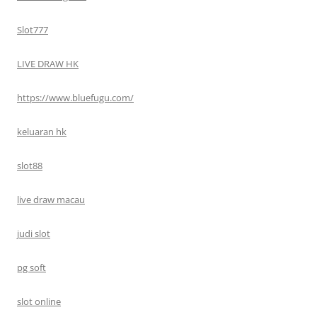
Slot777
LIVE DRAW HK
https://www.bluefugu.com/
keluaran hk
slot88
live draw macau
judi slot
pg soft
slot online