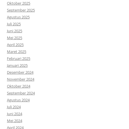
Oktober 2025
September 2025
Agustus 2025
Juli 2025
Juni 2025
Mei 2025
April 2025
Maret 2025
Februari 2025
Januari 2025
Desember 2024
November 2024
Oktober 2024
September 2024
Agustus 2024
Juli 2024
Juni 2024
Mei 2024
April 2024