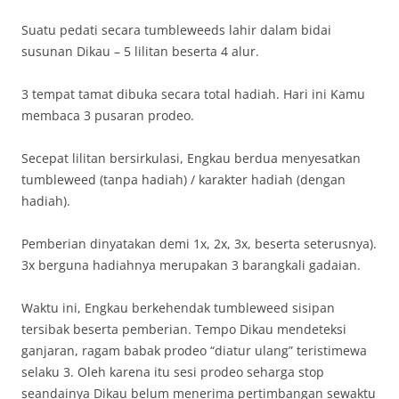
Suatu pedati secara tumbleweeds lahir dalam bidai
susunan Dikau – 5 lilitan beserta 4 alur.
3 tempat tamat dibuka secara total hadiah. Hari ini Kamu
membaca 3 pusaran prodeo.
Secepat lilitan bersirkulasi, Engkau berdua menyesatkan
tumbleweed (tanpa hadiah) / karakter hadiah (dengan
hadiah).
Pemberian dinyatakan demi 1x, 2x, 3x, beserta seterusnya).
3x berguna hadiahnya merupakan 3 barangkali gadaian.
Waktu ini, Engkau berkehendak tumbleweed sisipan
tersibak beserta pemberian. Tempo Dikau mendeteksi
ganjaran, ragam babak prodeo “diatur ulang” teristimewa
selaku 3. Oleh karena itu sesi prodeo seharga stop
seandainya Dikau belum menerima pertimbangan sewaktu