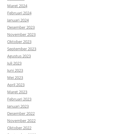
Maret 2024
Februari 2024
Januari 2024
Desember 2023
November 2023
Oktober 2023
September 2023
Agustus 2023
Juli 2023
Juni 2023
Mei 2023
April 2023
Maret 2023
Februari 2023
Januari 2023
Desember 2022
November 2022
Oktober 2022