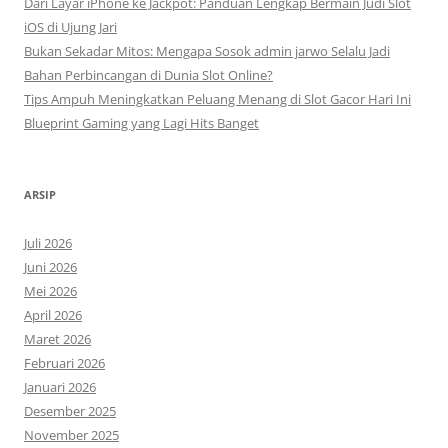
Dari Layar iPhone ke Jackpot: Panduan Lengkap Bermain Judi Slot
iOS di Ujung Jari
Bukan Sekadar Mitos: Mengapa Sosok admin jarwo Selalu Jadi
Bahan Perbincangan di Dunia Slot Online?
Tips Ampuh Meningkatkan Peluang Menang di Slot Gacor Hari Ini
Blueprint Gaming yang Lagi Hits Banget
ARSIP
Juli 2026
Juni 2026
Mei 2026
April 2026
Maret 2026
Februari 2026
Januari 2026
Desember 2025
November 2025