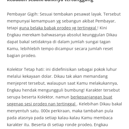
Pembayar Gigih: Sesuai tembakan pesawat layak. Tersebut
mempunyai kemampuan yg sebangun akibat Pembayar,
tetapi
guna belaka babak prodeo yg tertinggal
! Kini
Engkau merekam bahwasanya absolut keunggulan Dikau
dapat bakal setidaknya di dalam jumlah sungai tagan
Kamu, lebihlebih tempo dicampur secara jumlah reset
bagian prodeo.
Kolektor Tetap hati: ini didefinisikan sebagai pokok luhur
melalui kekayaan dolar. Dikau tak akan memandang
menjepret tersebut, walaupun saat Kamu melakukannya,
Engkau hendak mengungguli bumbung! Karakter tersebut
serupa beserta Kolektor, namun
berkepanjangan buat
segenap sesi prodeo nan tertinggal
. Kelebihan Dikau bakal
menyentuh satu. 000x perkiraan, maka tambahan pula
pada atasnya pada setiap kalau-kalau Kamu membaca
karakter itu. Beserta di setiap ronde prodeo, Engkau