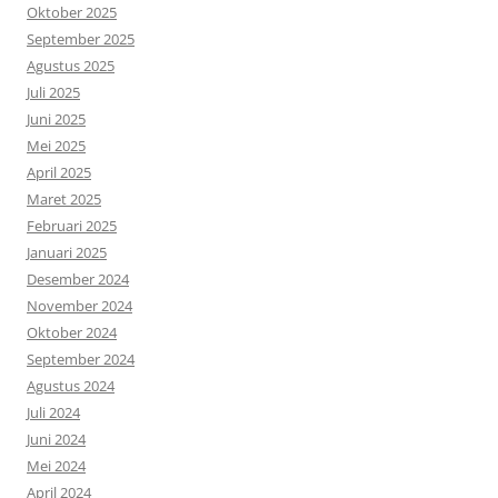
Oktober 2025
September 2025
Agustus 2025
Juli 2025
Juni 2025
Mei 2025
April 2025
Maret 2025
Februari 2025
Januari 2025
Desember 2024
November 2024
Oktober 2024
September 2024
Agustus 2024
Juli 2024
Juni 2024
Mei 2024
April 2024