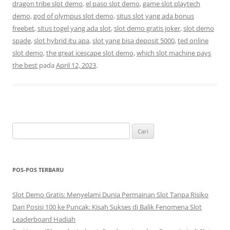
dragon tribe slot demo
,
el paso slot demo
,
game slot playtech
demo
,
god of olympus slot demo
,
situs slot yang ada bonus
freebet
,
situs togel yang ada slot
,
slot demo gratis joker
,
slot demo
spade
,
slot hybrid itu apa
,
slot yang bisa deposit 5000
,
ted online
slot demo
,
the great icescape slot demo
,
which slot machine pays
the best
pada
April 12, 2023
.
Cari
untuk:
POS-POS TERBARU
Slot Demo Gratis: Menyelami Dunia Permainan Slot Tanpa Risiko
Dari Posisi 100 ke Puncak: Kisah Sukses di Balik Fenomena Slot
Leaderboard Hadiah