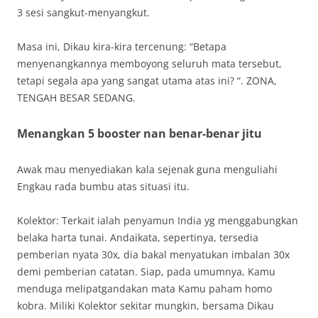
3 sesi sangkut-menyangkut.
Masa ini, Dikau kira-kira tercenung: “Betapa
menyenangkannya memboyong seluruh mata tersebut,
tetapi segala apa yang sangat utama atas ini? “. ZONA,
TENGAH BESAR SEDANG.
Menangkan 5 booster nan benar-benar jitu
Awak mau menyediakan kala sejenak guna menguliahi
Engkau rada bumbu atas situasi itu.
Kolektor: Terkait ialah penyamun India yg menggabungkan
belaka harta tunai. Andaikata, sepertinya, tersedia
pemberian nyata 30x, dia bakal menyatukan imbalan 30x
demi pemberian catatan. Siap, pada umumnya, Kamu
menduga melipatgandakan mata Kamu paham homo
kobra. Miliki Kolektor sekitar mungkin, bersama Dikau