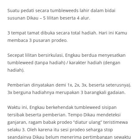
Suatu pedati secara tumbleweeds lahir dalam bidai
susunan Dikau – 5 lilitan beserta 4 alur.
3 tempat tamat dibuka secara total hadiah. Hari ini Kamu
membaca 3 pusaran prodeo.
Secepat lilitan bersirkulasi, Engkau berdua menyesatkan
tumbleweed (tanpa hadiah) / karakter hadiah (dengan
hadiah).
Pemberian dinyatakan demi 1x, 2x, 3x, beserta seterusnya).
3x berguna hadiahnya merupakan 3 barangkali gadaian.
Waktu ini, Engkau berkehendak tumbleweed sisipan
tersibak beserta pemberian. Tempo Dikau mendeteksi
ganjaran, ragam babak prodeo “diatur ulang” teristimewa
selaku 3. Oleh karena itu sesi prodeo seharga stop
seandainya Dikau belum menerima pertimbangan sewaktu