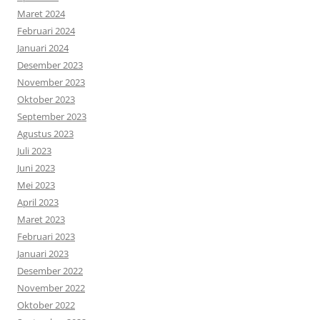
Maret 2024
Februari 2024
Januari 2024
Desember 2023
November 2023
Oktober 2023
September 2023
Agustus 2023
Juli 2023
Juni 2023
Mei 2023
April 2023
Maret 2023
Februari 2023
Januari 2023
Desember 2022
November 2022
Oktober 2022