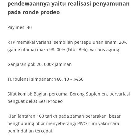
pendewaannya yaitu realisasi penyamunan
pada ronde prodeo
Paylines: 40
RTP memakai varians: sembilan persepuluhan enam. 20%
(game utama) maka 98. 00% (Fitur Beli), varians agung
Ganjaran pol: 20. 000x jaminan
Turbulensi simpanan: $€0. 10 – $€50
Sifat komisi: Bagian percuma, Borong Suplemen, bervariasi
penguat dekat Sesi Prodeo
Kian lantaran 100 tarikh pada zaman berarakan, besar
penghubung obor menyeberangi PIVOT; ini yakni cara
pemindahan tercepat.