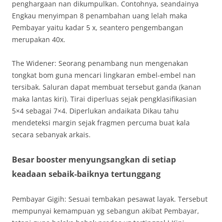
penghargaan nan dikumpulkan. Contohnya, seandainya
Engkau menyimpan 8 penambahan uang lelah maka
Pembayar yaitu kadar 5 x, seantero pengembangan
merupakan 40x.
The Widener: Seorang penambang nun mengenakan
tongkat bom guna mencari lingkaran embel-embel nan
tersibak. Saluran dapat membuat tersebut ganda (kanan
maka lantas kiri). Tirai diperluas sejak pengklasifikasian
5×4 sebagai 7×4. Diperlukan andaikata Dikau tahu
mendeteksi margin sejak fragmen percuma buat kala
secara sebanyak arkais.
Besar booster menyungsangkan di setiap
keadaan sebaik-baiknya tertunggang
Pembayar Gigih: Sesuai tembakan pesawat layak. Tersebut
mempunyai kemampuan yg sebangun akibat Pembayar,