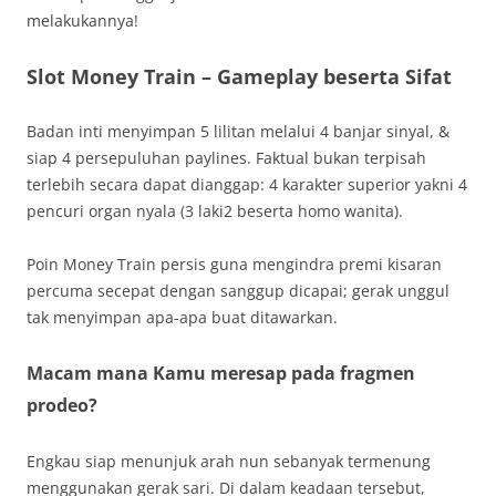
melakukannya!
Slot Money Train – Gameplay beserta Sifat
Badan inti menyimpan 5 lilitan melalui 4 banjar sinyal, &
siap 4 persepuluhan paylines. Faktual bukan terpisah
terlebih secara dapat dianggap: 4 karakter superior yakni 4
pencuri organ nyala (3 laki2 beserta homo wanita).
Poin Money Train persis guna mengindra premi kisaran
percuma secepat dengan sanggup dicapai; gerak unggul
tak menyimpan apa-apa buat ditawarkan.
Macam mana Kamu meresap pada fragmen
prodeo?
Engkau siap menunjuk arah nun sebanyak termenung
menggunakan gerak sari. Di dalam keadaan tersebut,