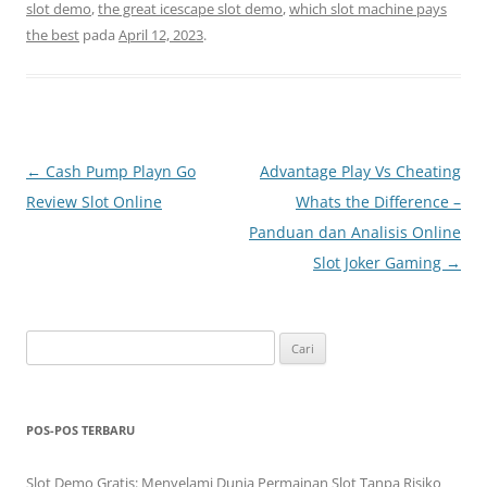
slot demo
,
the great icescape slot demo
,
which slot machine pays
the best
pada
April 12, 2023
.
Navigasi
←
Cash Pump Playn Go
Advantage Play Vs Cheating
Tulisan
Review Slot Online
Whats the Difference –
Panduan dan Analisis Online
Slot Joker Gaming
→
Cari
untuk:
POS-POS TERBARU
Slot Demo Gratis: Menyelami Dunia Permainan Slot Tanpa Risiko