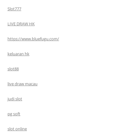
Slot777
LIVE DRAW HK
https://www.bluefugu.com/
keluaran hk
slot88
live draw macau
judi slot
pg soft
slot online