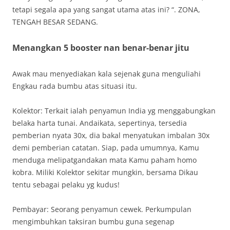
tetapi segala apa yang sangat utama atas ini? “. ZONA,
TENGAH BESAR SEDANG.
Menangkan 5 booster nan benar-benar jitu
Awak mau menyediakan kala sejenak guna menguliahi
Engkau rada bumbu atas situasi itu.
Kolektor: Terkait ialah penyamun India yg menggabungkan
belaka harta tunai. Andaikata, sepertinya, tersedia
pemberian nyata 30x, dia bakal menyatukan imbalan 30x
demi pemberian catatan. Siap, pada umumnya, Kamu
menduga melipatgandakan mata Kamu paham homo
kobra. Miliki Kolektor sekitar mungkin, bersama Dikau
tentu sebagai pelaku yg kudus!
Pembayar: Seorang penyamun cewek. Perkumpulan
mengimbuhkan taksiran bumbu guna segenap