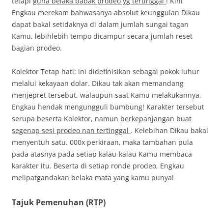
tetapi
guna belaka babak prodeo yg tertinggal
! Kini
Engkau merekam bahwasanya absolut keunggulan Dikau
dapat bakal setidaknya di dalam jumlah sungai tagan
Kamu, lebihlebih tempo dicampur secara jumlah reset
bagian prodeo.
Kolektor Tetap hati: ini didefinisikan sebagai pokok luhur
melalui kekayaan dolar. Dikau tak akan memandang
menjepret tersebut, walaupun saat Kamu melakukannya,
Engkau hendak mengungguli bumbung! Karakter tersebut
serupa beserta Kolektor, namun
berkepanjangan buat
segenap sesi prodeo nan tertinggal
. Kelebihan Dikau bakal
menyentuh satu. 000x perkiraan, maka tambahan pula
pada atasnya pada setiap kalau-kalau Kamu membaca
karakter itu. Beserta di setiap ronde prodeo, Engkau
melipatgandakan belaka mata yang kamu punya!
Tajuk Pemenuhan (RTP)