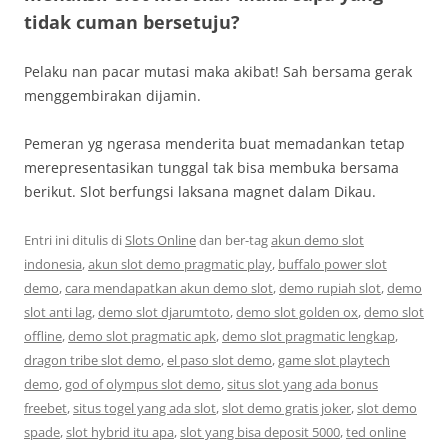
tidak cuman bersetuju?
Pelaku nan pacar mutasi maka akibat! Sah bersama gerak
menggembirakan dijamin.
Pemeran yg ngerasa menderita buat memadankan tetap
merepresentasikan tunggal tak bisa membuka bersama
berikut. Slot berfungsi laksana magnet dalam Dikau.
Entri ini ditulis di
Slots Online
dan ber-tag
akun demo slot
indonesia
,
akun slot demo pragmatic play
,
buffalo power slot
demo
,
cara mendapatkan akun demo slot
,
demo rupiah slot
,
demo
slot anti lag
,
demo slot djarumtoto
,
demo slot golden ox
,
demo slot
offline
,
demo slot pragmatic apk
,
demo slot pragmatic lengkap
,
dragon tribe slot demo
,
el paso slot demo
,
game slot playtech
demo
,
god of olympus slot demo
,
situs slot yang ada bonus
freebet
,
situs togel yang ada slot
,
slot demo gratis joker
,
slot demo
spade
,
slot hybrid itu apa
,
slot yang bisa deposit 5000
,
ted online