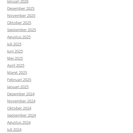
Januari 2026
Desember 2025
November 2025
Oktober 2025
September 2025
Agustus 2025
Juli 2025
Juni 2025
Mei 2025
April 2025
Maret 2025
Februari 2025
Januari 2025
Desember 2024
November 2024
Oktober 2024
September 2024
Agustus 2024
Juli 2024