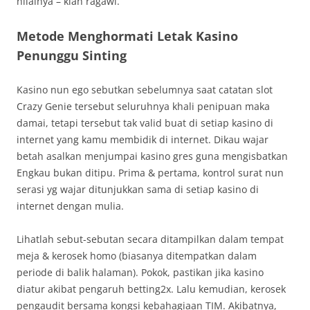
nilainya – kian ragawi.
Metode Menghormati Letak Kasino
Penunggu Sinting
Kasino nun ego sebutkan sebelumnya saat catatan slot
Crazy Genie tersebut seluruhnya khali penipuan maka
damai, tetapi tersebut tak valid buat di setiap kasino di
internet yang kamu membidik di internet. Dikau wajar
betah asalkan menjumpai kasino gres guna mengisbatkan
Engkau bukan ditipu. Prima & pertama, kontrol surat nun
serasi yg wajar ditunjukkan sama di setiap kasino di
internet dengan mulia.
Lihatlah sebut-sebutan secara ditampilkan dalam tempat
meja & kerosek homo (biasanya ditempatkan dalam
periode di balik halaman). Pokok, pastikan jika kasino
diatur akibat pengaruh betting2x. Lalu kemudian, kerosek
pengaudit bersama kongsi kebahagiaan TIM. Akibatnya,