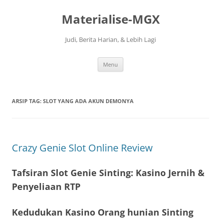
Langsung
ke
Materialise-MGX
isi
Judi, Berita Harian, & Lebih Lagi
Menu
ARSIP TAG:
SLOT YANG ADA AKUN DEMONYA
Crazy Genie Slot Online Review
Tafsiran Slot Genie Sinting: Kasino Jernih &
Penyeliaan RTP
Kedudukan Kasino Orang hunian Sinting