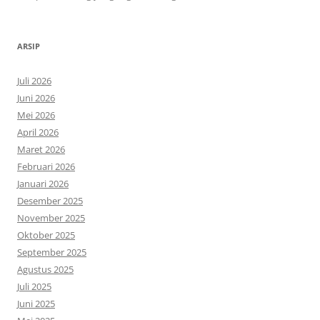
ARSIP
Juli 2026
Juni 2026
Mei 2026
April 2026
Maret 2026
Februari 2026
Januari 2026
Desember 2025
November 2025
Oktober 2025
September 2025
Agustus 2025
Juli 2025
Juni 2025