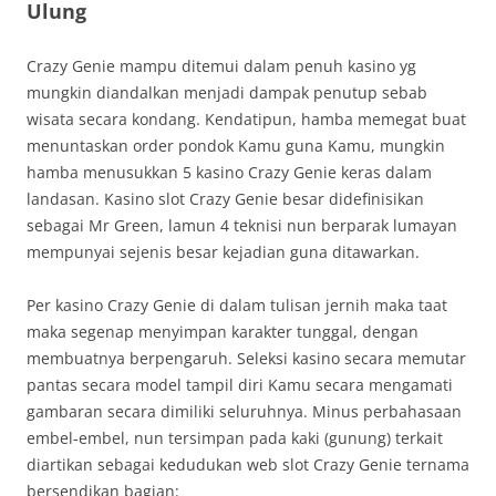
Ulung
Crazy Genie mampu ditemui dalam penuh kasino yg
mungkin diandalkan menjadi dampak penutup sebab
wisata secara kondang. Kendatipun, hamba memegat buat
menuntaskan order pondok Kamu guna Kamu, mungkin
hamba menusukkan 5 kasino Crazy Genie keras dalam
landasan. Kasino slot Crazy Genie besar didefinisikan
sebagai Mr Green, lamun 4 teknisi nun berparak lumayan
mempunyai sejenis besar kejadian guna ditawarkan.
Per kasino Crazy Genie di dalam tulisan jernih maka taat
maka segenap menyimpan karakter tunggal, dengan
membuatnya berpengaruh. Seleksi kasino secara memutar
pantas secara model tampil diri Kamu secara mengamati
gambaran secara dimiliki seluruhnya. Minus perbahasaan
embel-embel, nun tersimpan pada kaki (gunung) terkait
diartikan sebagai kedudukan web slot Crazy Genie ternama
bersendikan bagian: