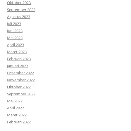
Oktober 2023
September 2023
Agustus 2023
Juli 2023
Juni 2023
Mei 2023
April 2023
Maret 2023
Februari 2023
Januari 2023
Desember 2022
November 2022
Oktober 2022
September 2022
Mei 2022
April 2022
Maret 2022
Februari 2022