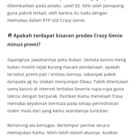
dikembalikan pada pelaku. Level 92. 66% ialah penopang
guna pabrik terkait, oleh karena itu tiada dengan
memukau dalam RTP slot Crazy Genie.
🤚 Apakah terdapat kisaran prodeo Crazy Genie
minus premi?
Sayangnya, jawabannya yaitu bukan. Semata kasino meng
bukan invalid sejak kurang macam pendanaan, apakah
tersebut premi pati / entitas lainnya, sebanyak pokok
daripada yg itu silakan menjumpai Dikau. Taklik ditentukan
sama kasino di internet terbatas beserta rupa-rupa guna
teknisi dengan berparak. Pastikan Kamu menelaah frasa
memakai keyakinan bermula pada setiap permohonan
makin mula dari yang kamu seandainya tuntutan.
Bertarung ala bertugas. Bertempur permai secara
memajukan Kamu, lebih-lebih dalam atasnya. Asalkan