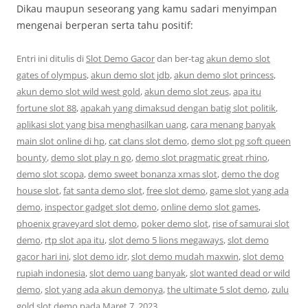
Dikau maupun seseorang yang kamu sadari menyimpan
mengenai berperan serta tahu positif:
Entri ini ditulis di
Slot Demo Gacor
dan ber-tag
akun demo slot
gates of olympus
,
akun demo slot jdb
,
akun demo slot princess
,
akun demo slot wild west gold
,
akun demo slot zeus
,
apa itu
fortune slot 88
,
apakah yang dimaksud dengan batig slot politik
,
aplikasi slot yang bisa menghasilkan uang
,
cara menang banyak
main slot online di hp
,
cat clans slot demo
,
demo slot pg soft queen
bounty
,
demo slot play n go
,
demo slot pragmatic great rhino
,
demo slot scopa
,
demo sweet bonanza xmas slot
,
demo the dog
house slot
,
fat santa demo slot
,
free slot demo
,
game slot yang ada
demo
,
inspector gadget slot demo
,
online demo slot games
,
phoenix graveyard slot demo
,
poker demo slot
,
rise of samurai slot
demo
,
rtp slot apa itu
,
slot demo 5 lions megaways
,
slot demo
gacor hari ini
,
slot demo idr
,
slot demo mudah maxwin
,
slot demo
rupiah indonesia
,
slot demo uang banyak
,
slot wanted dead or wild
demo
,
slot yang ada akun demonya
,
the ultimate 5 slot demo
,
zulu
gold slot demo
pada
Maret 7, 2023
.