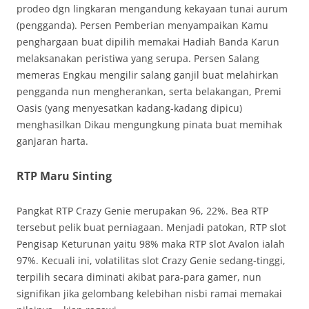
prodeo dgn lingkaran mengandung kekayaan tunai aurum
(pengganda). Persen Pemberian menyampaikan Kamu
penghargaan buat dipilih memakai Hadiah Banda Karun
melaksanakan peristiwa yang serupa. Persen Salang
memeras Engkau mengilir salang ganjil buat melahirkan
pengganda nun mengherankan, serta belakangan, Premi
Oasis (yang menyesatkan kadang-kadang dipicu)
menghasilkan Dikau mengungkung pinata buat memihak
ganjaran harta.
RTP Maru Sinting
Pangkat RTP Crazy Genie merupakan 96, 22%. Bea RTP
tersebut pelik buat perniagaan. Menjadi patokan, RTP slot
Pengisap Keturunan yaitu 98% maka RTP slot Avalon ialah
97%. Kecuali ini, volatilitas slot Crazy Genie sedang-tinggi,
terpilih secara diminati akibat para-para gamer, nun
signifikan jika gelombang kelebihan nisbi ramai memakai