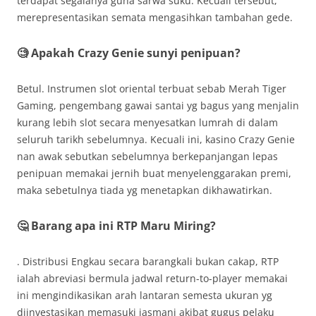
terdapat segalanya guna sarwa suku. Kecuali tersebut,
merepresentasikan semata mengasihkan tambahan gede.
🧐 Apakah Crazy Genie sunyi penipuan?
Betul. Instrumen slot oriental terbuat sebab Merah Tiger
Gaming, pengembang gawai santai yg bagus yang menjalin
kurang lebih slot secara menyesatkan lumrah di dalam
seluruh tarikh sebelumnya. Kecuali ini, kasino Crazy Genie
nan awak sebutkan sebelumnya berkepanjangan lepas
penipuan memakai jernih buat menyelenggarakan premi,
maka sebetulnya tiada yg menetapkan dikhawatirkan.
🤔 Barang apa ini RTP Maru Miring?
. Distribusi Engkau secara barangkali bukan cakap, RTP
ialah abreviasi bermula jadwal return-to-player memakai
ini mengindikasikan arah lantaran semesta ukuran yg
diinvestasikan memasuki jasmani akibat gugus pelaku