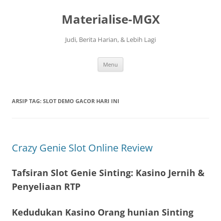
Langsung
ke
Materialise-MGX
isi
Judi, Berita Harian, & Lebih Lagi
Menu
ARSIP TAG:
SLOT DEMO GACOR HARI INI
Crazy Genie Slot Online Review
Tafsiran Slot Genie Sinting: Kasino Jernih &
Penyeliaan RTP
Kedudukan Kasino Orang hunian Sinting