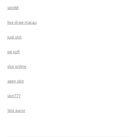
slot88
live draw macau
judi slot
pg soft
slot online
agen slot
slot777
Slot gacor