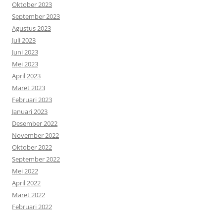
Oktober 2023
September 2023
Agustus 2023
Juli 2023
Juni 2023
Mei 2023
April 2023
Maret 2023
Februari 2023
Januari 2023
Desember 2022
November 2022
Oktober 2022
September 2022
Mei 2022
April 2022
Maret 2022
Februari 2022