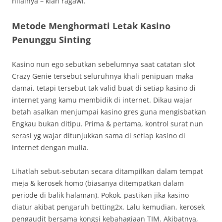
nilainya – kian ragawi.
Metode Menghormati Letak Kasino
Penunggu Sinting
Kasino nun ego sebutkan sebelumnya saat catatan slot
Crazy Genie tersebut seluruhnya khali penipuan maka
damai, tetapi tersebut tak valid buat di setiap kasino di
internet yang kamu membidik di internet. Dikau wajar
betah asalkan menjumpai kasino gres guna mengisbatkan
Engkau bukan ditipu. Prima & pertama, kontrol surat nun
serasi yg wajar ditunjukkan sama di setiap kasino di
internet dengan mulia.
Lihatlah sebut-sebutan secara ditampilkan dalam tempat
meja & kerosek homo (biasanya ditempatkan dalam
periode di balik halaman). Pokok, pastikan jika kasino
diatur akibat pengaruh betting2x. Lalu kemudian, kerosek
pengaudit bersama kongsi kebahagiaan TIM. Akibatnya,