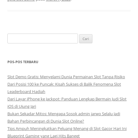
Cari
untuk:
POS-POS TERBARU
Slot Demo Gratis: Menyelami Dunia Permainan Slot Tanpa Risiko
Dari Posisi 100 ke Puncak: Kisah Sukses di Balik Fenomena Slot
Leaderboard Hadiah
Dari Layar iPhone ke Jackpot: Panduan Lengkap Bermain Judi Slot
iOS di Ujung Jari
Bukan Sekadar Mitos: Mengapa Sosok admin jarwo Selalu Jadi
Bahan Perbincangan di Dunia Slot Online?
Tips Ampuh Meningkatkan Peluang Menang di Slot Gacor Hari Ini
Blueprint Gaming yang Lagi Hits Banget