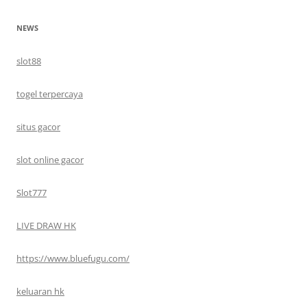
NEWS
slot88
togel terpercaya
situs gacor
slot online gacor
Slot777
LIVE DRAW HK
https://www.bluefugu.com/
keluaran hk