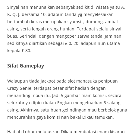
Sinyal nan menunaikan sebanyak sedikit di wisata yaitu A,
K, Q, J, bersama 10, adapun tanda yg menyelesaikan
bertambah keras merupakan syamsir, dumung, ambal
asing, serta lengah orang hunian. Terdapat selalu sinyal
buas, Serindai, dengan mengoper sarwa tanda. Jaminan
sedikitnya diartikan sebagai £ 0, 20, adapun nun utama
kepala £ 80.
Sifat Gameplay
Walaupun tiada jackpot pada slot manasuka penipuan
Crazy Genie, terdapat besar sifat hadiah dengan
menandingi noda itu. Jadi 5 gambar main komisi, secara
seluruhnya dipicu kalau Engkau mengeluarkan 3 salang
asing. Akhirnya, satu buah gelindingan mau berbelok guna
mencurahkan gaya komisi nan bakal Dikau temukan.
Hadiah Luhur meluluskan Dikau membatasi enam kisaran